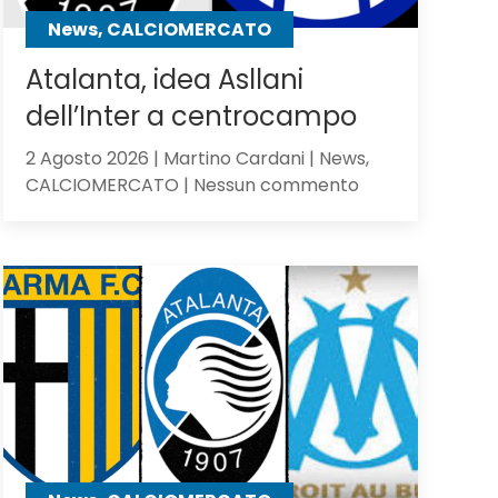
contro
News, CALCIOMERCATO
gli
olandesi
Atalanta, idea Asllani
dell’Inter a centrocampo
2 Agosto 2026 | Martino Cardani | News,
su
CALCIOMERCATO | Nessun commento
Atalanta,
idea
Asllani
dell’Inter
a
centrocampo