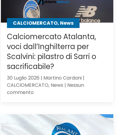
CALCIOMERCATO, News
Calciomercato Atalanta,
voci dall’Inghilterra per
Scalvini: pilastro di Sarri o
sacrificabile?
30 Luglio 2026 | Martino Cardani |
CALCIOMERCATO, News | Nessun
su
commento
Calciomercato
Atalanta,
voci
dall’Inghilterra
per