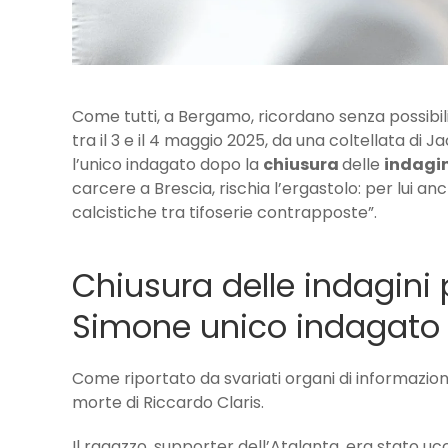
Come tutti, a Bergamo, ricordano senza possibil
tra il 3 e il 4 maggio 2025, da una coltellata di 
l’unico indagato dopo la
chiusura
delle
indagi
carcere a Brescia, rischia l’ergastolo: per lui anch
calcistiche tra tifoserie contrapposte”.
Chiusura delle indagini p
Simone unico indagato
Come riportato da svariati organi di informazione
morte di Riccardo Claris.
Il ragazzo, supporter dell’Atalanta, era stato u