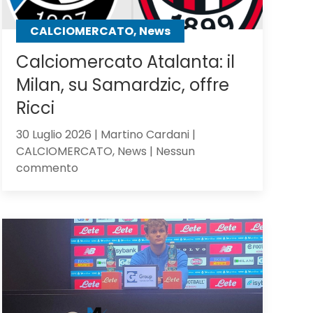
CALCIOMERCATO, News
Calciomercato Atalanta: il
Milan, su Samardzic, offre
Ricci
30 Luglio 2026 | Martino Cardani |
CALCIOMERCATO, News | Nessun
su
commento
Calciomercato
Atalanta:
il
Milan,
su
Samardzic,
offre
Ricci