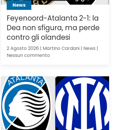
News
Feyenoord-Atalanta 2-1: la
Dea non sfigura, ma perde
contro gli olandesi
2 Agosto 2026 | Martino Cardani | News |
su
Nessun commento
Feyenoord-
Atalanta
2-
1:
la
Dea
non
sfigura,
ma
perde