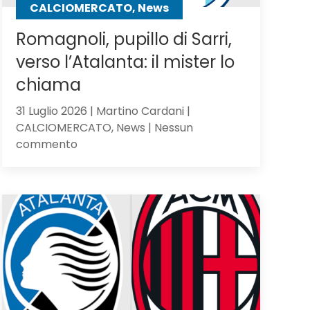
CALCIOMERCATO, News
Romagnoli, pupillo di Sarri,
verso l’Atalanta: il mister lo
chiama
31 Luglio 2026 | Martino Cardani |
CALCIOMERCATO, News | Nessun
su
commento
Romagnoli,
pupillo
di
Sarri,
verso
l’Atalanta:
il
mister
lo
chiama