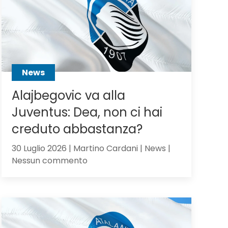
Scalvini:
pilastro
di
Sarri
o
sacrificabile?
News
Alajbegovic va alla
Juventus: Dea, non ci hai
creduto abbastanza?
30 Luglio 2026 | Martino Cardani | News |
su
Nessun commento
Alajbegovic
va
alla
Juventus:
Dea,