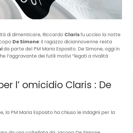
ità di dimenticare, Riccardo
Claris
fu ucciso la notte
Jacopo
De Simone
: il ragazzo diciannovenne resta
ni
da parte del PM Maria Esposito. De Simone, oggi in
e l’aggravante dei futili motivi “legati a rivalità
er l’ omicidio Claris : De
, la PM Maria Esposito ha chiuso le indagini per la
cciso da una coltellata da Jacopo De Simone,