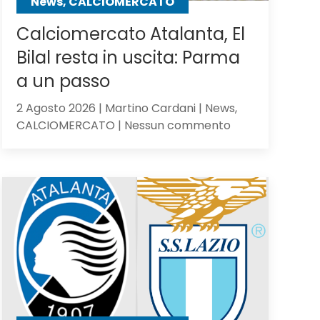
News, CALCIOMERCATO
Calciomercato Atalanta, El
Bilal resta in uscita: Parma
a un passo
2 Agosto 2026 | Martino Cardani | News,
su
CALCIOMERCATO | Nessun commento
Calciomercato
Atalanta,
El
Bilal
resta
in
uscita:
Parma
a
un
passo