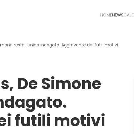
HOME
NEWS
CAL
imone resta l’unico indagato. Aggravante dei futili motivi
is, De Simone
indagato.
 futili motivi