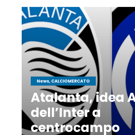
News, CALCIOMERCATO
Atalanta, idea A
dell’Inter a
centrocampo