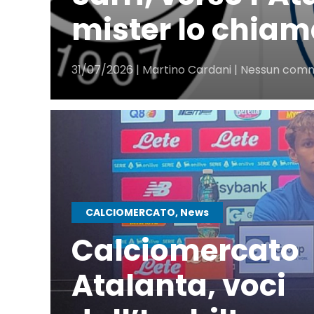
mister lo chia
31/07/2026 | Martino Cardani | Nessun co
CALCIOMERCATO, News
Calciomercato
Atalanta, voci