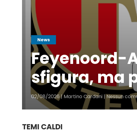
News
Feyenoord-At
sfigura, ma p
02/08/2026 | Martino Cardani | Nessun co
TEMI CALDI