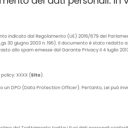
amento dei dati personali. In
nto indicato dal Regolamento (UE) 2016/679 del Parlament
Lgs 30 giugno 2003 n. 196). Il documento è stato redatto 
rasto allo spam emesse dal Garante Privacy il 4 luglio 2013
 policy: XXXX (
Sito
).
 un DPO (Data Protection Officer). Pertanto, Lei può inviar
are del Trattamento tratta i Suoi dati personali conferiti 