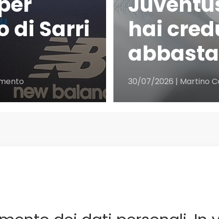
 per
Juventus
o di Sarri
hai cred
abbasta
su
mmento
30/07/2026 | Martino 
Calciomercato
Atalanta,
voci
dall’Inghilterra
per
Scalvini:
pilastro
di
Sarri
o
sacrificabile?