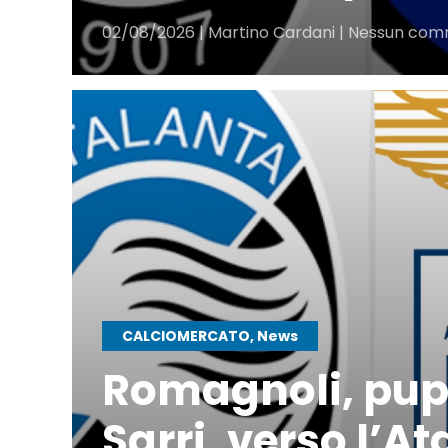
02/08/2026 | Martino Cardani | Nessun co
CALCIOMERCATO, News
Romagnoli, pupi
Sarri, verso l’At