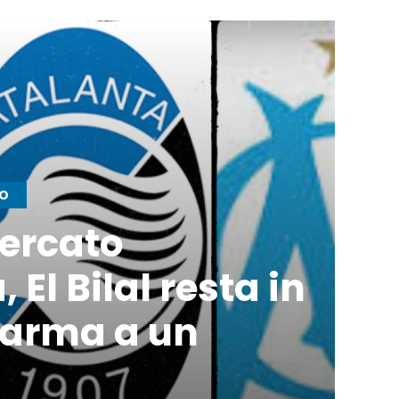
TO
ercato
 El Bilal resta in
Parma a un