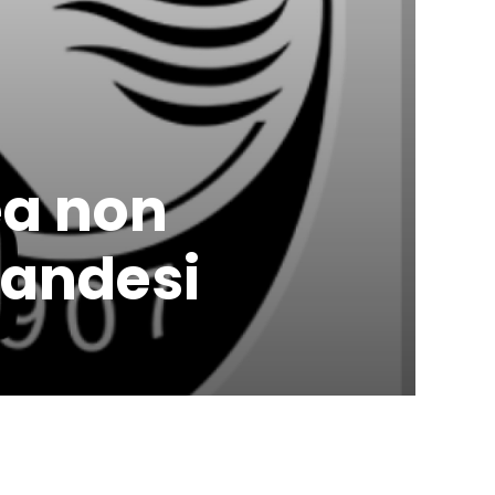
ea non
landesi