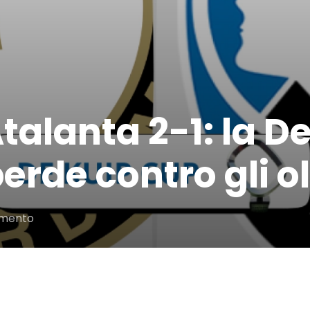
alanta 2-1: la D
erde contro gli o
su
mmento
Feyenoord-
Atalanta
2-
1:
la