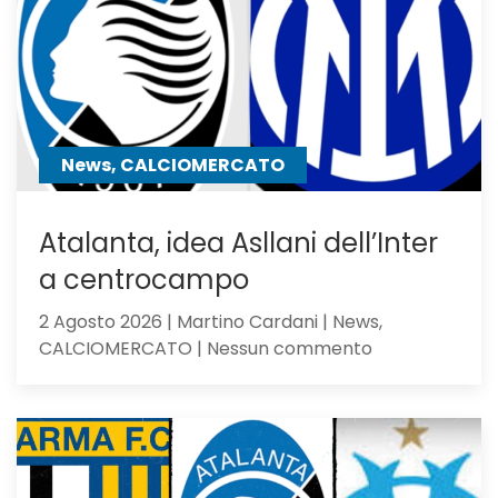
Dea
non
sfigura,
ma
perde
contro
News, CALCIOMERCATO
gli
olandesi
Atalanta, idea Asllani dell’Inter
a centrocampo
2 Agosto 2026 | Martino Cardani | News,
su
CALCIOMERCATO | Nessun commento
Atalanta,
idea
Asllani
dell’Inter
a