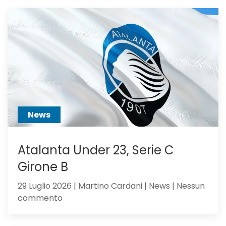
va
alla
Juventus:
Dea,
non
ci
hai
creduto
abbastanza?
News
Atalanta Under 23, Serie C
Girone B
29 Luglio 2026 | Martino Cardani | News | Nessun
su
commento
Atalanta
Under