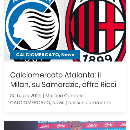
Sarri,
verso
l’Atalan
il
mister
lo
chiama
CALCIOMERCATO, News
Calciomercato Atalanta: il
Milan, su Samardzic, offre Ricci
30 Luglio 2026 | Martino Cardani |
su
CALCIOMERCATO, News | Nessun commento
Calciom
Atalanta
il