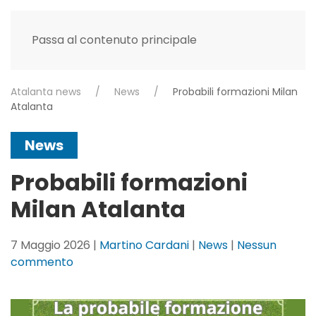
Passa al contenuto principale
Atalanta news
News
Probabili formazioni Milan
Atalanta
News
Probabili formazioni
Milan Atalanta
7 Maggio 2026
|
Martino Cardani
|
News
|
Nessun
su
commento
Probabili
formazioni
Milan