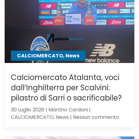
Milan,
su
Samardz
offre
Ricci
CALCIOMERCATO, News
Calciomercato Atalanta, voci
dall’Inghilterra per Scalvini:
pilastro di Sarri o sacrificabile?
30 Luglio 2026 | Martino Cardani |
su
CALCIOMERCATO, News | Nessun commento
Calciom
Atalanta