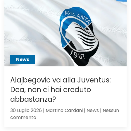
voci
dall’Ingh
per
Scalvini:
pilastro
di
Sarri
o
sacrific
News
Alajbegovic va alla Juventus:
Dea, non ci hai creduto
abbastanza?
30 Luglio 2026 | Martino Cardani | News | Nessun
su
commento
Alajbegovic