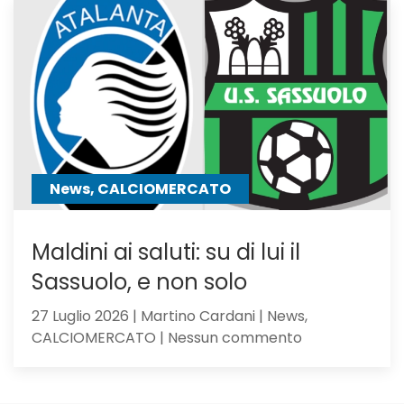
tra
i
giocator
seguiti
anche
Hojbjerg
News, CALCIOMERCATO
Maldini ai saluti: su di lui il
Sassuolo, e non solo
27 Luglio 2026 | Martino Cardani | News,
su
CALCIOMERCATO | Nessun commento
Maldini
ai
saluti: