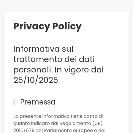
su
di
lui
Privacy Policy
il
Sassuolo,
e
Informativa sul
non
solo
trattamento dei dati
personali. In vigore dal
25/10/2025
Premessa
La presente informativa tiene conto di
quanto indicato dal Regolamento (UE)
2016/679 del Parlamento europeo e del