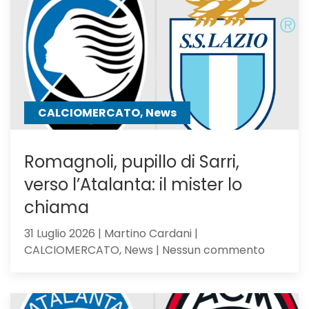
resta
in
uscita:
Parma
a
un
passo
CALCIOMERCATO, News
Romagnoli, pupillo di Sarri,
verso l’Atalanta: il mister lo
chiama
31 Luglio 2026 | Martino Cardani |
su
CALCIOMERCATO, News | Nessun commento
Romagno
pupillo
di