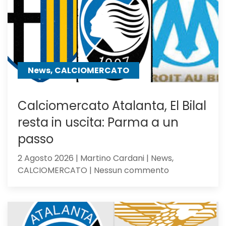
centrocampo
News, CALCIOMERCATO
Calciomercato Atalanta, El Bilal
resta in uscita: Parma a un
passo
2 Agosto 2026 | Martino Cardani | News,
su
CALCIOMERCATO | Nessun commento
Calciomercat
Atalanta,
El
Bilal