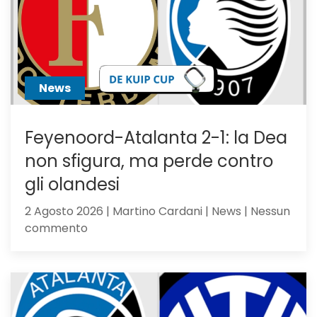
News
Feyenoord-Atalanta 2-1: la Dea
non sfigura, ma perde contro
gli olandesi
2 Agosto 2026 | Martino Cardani | News | Nessun
su
commento
Feyenoord-
Atalanta
2-
1:
la