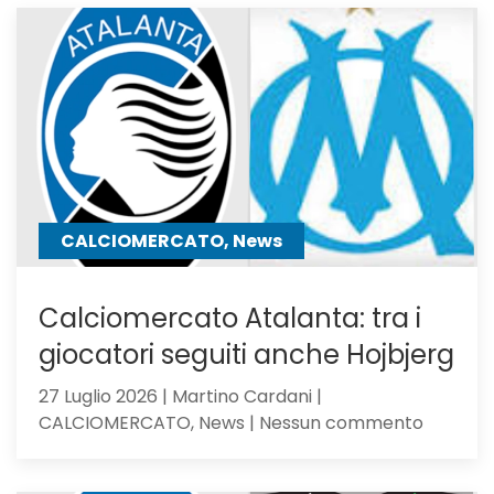
23,
Serie
C
Girone
B
CALCIOMERCATO, News
Calciomercato Atalanta: tra i
giocatori seguiti anche Hojbjerg
27 Luglio 2026 | Martino Cardani |
su
CALCIOMERCATO, News | Nessun commento
Calciom
Atalanta