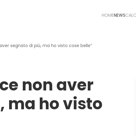
HOME
NEWS
CAL
 aver segnato di più, ma ho visto cose belle”
ace non aver
, ma ho visto