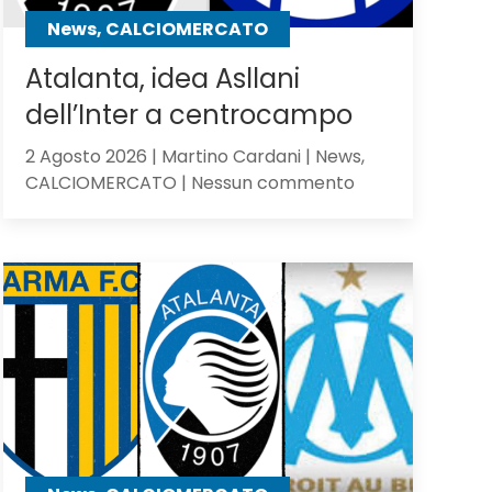
contro
News, CALCIOMERCATO
gli
olandesi
Atalanta, idea Asllani
dell’Inter a centrocampo
2 Agosto 2026 | Martino Cardani | News,
su
CALCIOMERCATO | Nessun commento
Atalanta,
idea
Asllani
dell’Inter
a
centrocampo