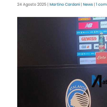
24 Agosto 2025
|
Martino Cardani
|
News
|
1 co