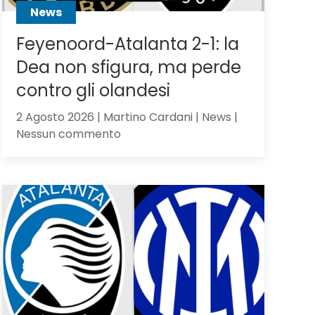
News
Feyenoord-Atalanta 2-1: la
Dea non sfigura, ma perde
contro gli olandesi
2 Agosto 2026 | Martino Cardani | News |
su
Nessun commento
Feyenoord-
Atalanta
2-
1:
la
Dea
non
sfigura,
ma
perde