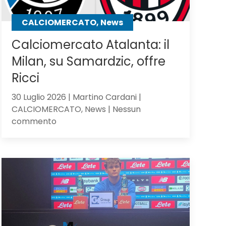
CALCIOMERCATO, News
Calciomercato Atalanta: il
Milan, su Samardzic, offre
Ricci
30 Luglio 2026 | Martino Cardani |
CALCIOMERCATO, News | Nessun
su
commento
Calciomercato
Atalanta:
il
Milan,
su
Samardzic,
offre
Ricci