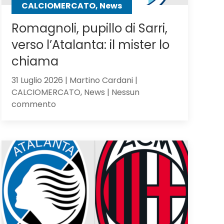
CALCIOMERCATO, News
Romagnoli, pupillo di Sarri,
verso l’Atalanta: il mister lo
chiama
31 Luglio 2026 | Martino Cardani |
CALCIOMERCATO, News | Nessun
su
commento
Romagnoli,
pupillo
di
Sarri,
verso
l’Atalanta:
il
mister
lo
chiama