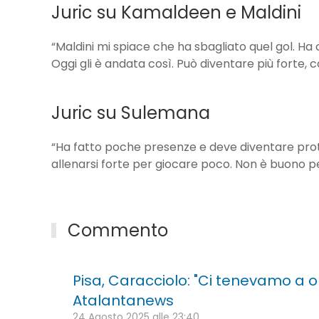
Juric su Kamaldeen e Maldini
“Maldini mi spiace che ha sbagliato quel gol. Ha 
Oggi gli è andata così. Può diventare più forte
Juric su Sulemana
“Ha fatto poche presenze e deve diventare prot
allenarsi forte per giocare poco. Non è buono per
Commento
Pisa, Caracciolo: "Ci tenevamo a o
Atalantanews
24 Agosto 2025 alle 23:40