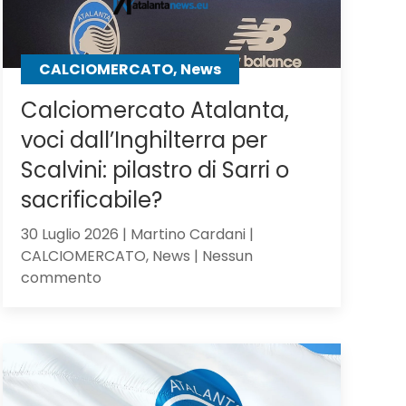
CALCIOMERCATO, News
Calciomercato Atalanta,
voci dall’Inghilterra per
Scalvini: pilastro di Sarri o
sacrificabile?
30 Luglio 2026 | Martino Cardani |
CALCIOMERCATO, News | Nessun
su
commento
Calciomercato
Atalanta,
voci
dall’Inghilterra
per