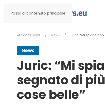
Passa al contenuto principale
Atalanta news
News
Juric: “Mi spiace non
News
Juric: “Mi spi
segnato di più
cose belle”