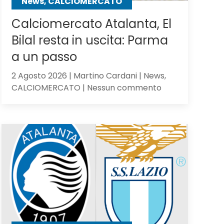
News, CALCIOMERCATO
Calciomercato Atalanta, El
Bilal resta in uscita: Parma
a un passo
2 Agosto 2026 | Martino Cardani | News,
su
CALCIOMERCATO | Nessun commento
Calciomercato
Atalanta,
El
Bilal
resta
in
uscita:
Parma
a
un
passo