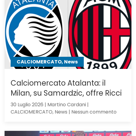
di
Sarri,
verso
l’Atalan
il
mister
lo
chiama
CALCIOMERCATO, News
Calciomercato Atalanta: il
Milan, su Samardzic, offre Ricci
30 Luglio 2026 | Martino Cardani |
su
CALCIOMERCATO, News | Nessun commento
Calciom
Atalanta
il