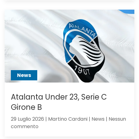
va
alla
Juventus:
Dea,
non
ci
hai
creduto
abbastanza?
News
Atalanta Under 23, Serie C
Girone B
29 Luglio 2026 | Martino Cardani | News | Nessun
su
commento
Atalanta