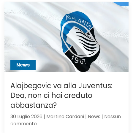
voci
dall’Ingh
per
Scalvini:
pilastro
di
Sarri
o
sacrific
News
Alajbegovic va alla Juventus:
Dea, non ci hai creduto
abbastanza?
30 Luglio 2026 | Martino Cardani | News | Nessun
su
commento
Alajbegovic