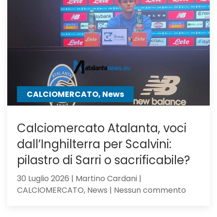
Milan,
su
Samardz
offre
Ricci
CALCIOMERCATO, News
Calciomercato Atalanta, voci
dall’Inghilterra per Scalvini:
pilastro di Sarri o sacrificabile?
30 Luglio 2026 | Martino Cardani |
su
CALCIOMERCATO, News | Nessun commento
Calciom
Atalanta