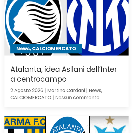
la
Dea
non
sfigura,
ma
perde
contro
News, CALCIOMERCATO
gli
olandesi
Atalanta, idea Asllani dell’Inter
a centrocampo
2 Agosto 2026 | Martino Cardani | News,
su
CALCIOMERCATO | Nessun commento
Atalanta,
idea
Asllani
dell’Inter
a