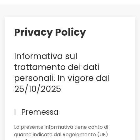
saluti:
su
di
lui
Privacy Policy
il
Sassuolo,
e
Informativa sul
non
solo
trattamento dei dati
personali. In vigore dal
25/10/2025
Premessa
La presente informativa tiene conto di
quanto indicato dal Regolamento (UE)