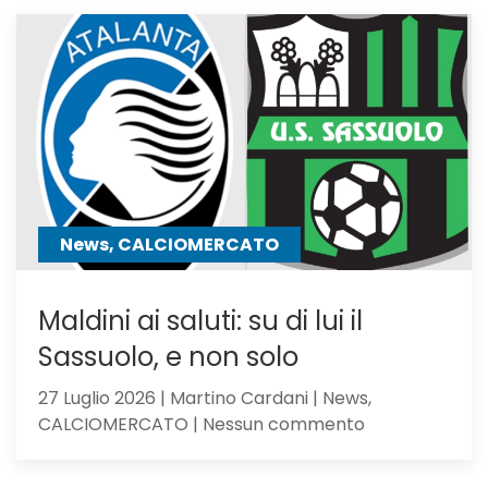
tra
i
giocator
seguiti
anche
Hojbjerg
News, CALCIOMERCATO
Maldini ai saluti: su di lui il
Sassuolo, e non solo
27 Luglio 2026 | Martino Cardani | News,
su
CALCIOMERCATO | Nessun commento
Maldini
ai