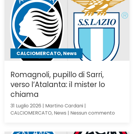
resta
in
uscita:
Parma
a
un
passo
CALCIOMERCATO, News
Romagnoli, pupillo di Sarri,
verso l’Atalanta: il mister lo
chiama
31 Luglio 2026 | Martino Cardani |
su
CALCIOMERCATO, News | Nessun commento
Romagno
pupillo