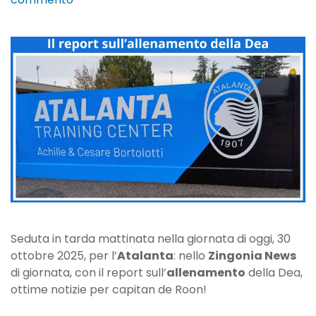
Zingonia
News:
report
allenamento
30
ottobre.
Ottime
notizie
per
de
Roon!
Seduta in tarda mattinata nella giornata di oggi, 30
ottobre 2025, per l’
Atalanta
: nello
Zingonia News
di giornata, con il report sull’
allenamento
della Dea,
ottime notizie per capitan de Roon!