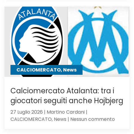
Under
23,
Serie
C
Girone
B
CALCIOMERCATO, News
Calciomercato Atalanta: tra i
giocatori seguiti anche Hojbjerg
27 Luglio 2026 | Martino Cardani |
su
CALCIOMERCATO, News | Nessun commento
Calciom
Atalanta