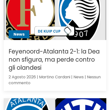
News
Feyenoord-Atalanta 2-1: la Dea
non sfigura, ma perde contro
gli olandesi
2 Agosto 2026 | Martino Cardani | News | Nessun
su
commento
Feyenoord-
Atalanta
2-
1: