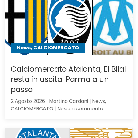
centrocampo
News, CALCIOMERCATO
Calciomercato Atalanta, El Bilal
resta in uscita: Parma a un
passo
2 Agosto 2026 | Martino Cardani | News,
su
CALCIOMERCATO | Nessun commento
Calciomercat
Atalanta,
El
Bilal