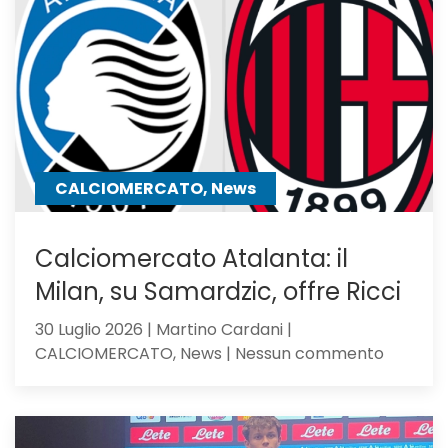
Sarri,
verso
l’Atalan
il
mister
lo
chiama
CALCIOMERCATO, News
Calciomercato Atalanta: il
Milan, su Samardzic, offre Ricci
30 Luglio 2026 | Martino Cardani |
su
CALCIOMERCATO, News | Nessun commento
Calciom
Atalanta
il