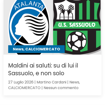
tra
i
giocator
seguiti
anche
Hojbjerg
News, CALCIOMERCATO
Maldini ai saluti: su di lui il
Sassuolo, e non solo
27 Luglio 2026 | Martino Cardani | News,
su
CALCIOMERCATO | Nessun commento
Maldini
ai
saluti: