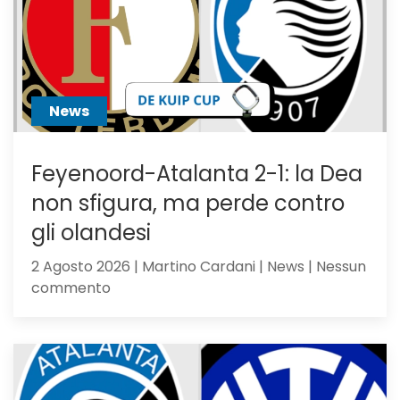
News
Feyenoord-Atalanta 2-1: la Dea
non sfigura, ma perde contro
gli olandesi
2 Agosto 2026 | Martino Cardani | News | Nessun
su
commento
Feyenoord-
Atalanta
2-
1:
la