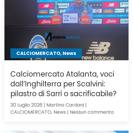
Milan,
su
Samardz
offre
Ricci
CALCIOMERCATO, News
Calciomercato Atalanta, voci
dall’Inghilterra per Scalvini:
pilastro di Sarri o sacrificabile?
30 Luglio 2026 | Martino Cardani |
su
CALCIOMERCATO, News | Nessun commento
Calciom
Atalanta