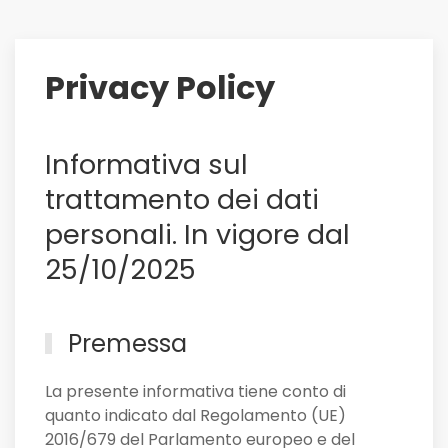
su
di
lui
Privacy Policy
il
Sassuolo,
e
Informativa sul
non
solo
trattamento dei dati
personali. In vigore dal
25/10/2025
Premessa
La presente informativa tiene conto di
quanto indicato dal Regolamento (UE)
2016/679 del Parlamento europeo e del