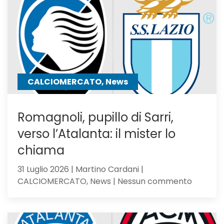
resta
in
uscita:
Parma
a
un
passo
CALCIOMERCATO, News
Romagnoli, pupillo di Sarri,
verso l’Atalanta: il mister lo
chiama
31 Luglio 2026 | Martino Cardani |
su
CALCIOMERCATO, News | Nessun commento
Romagno
pupillo
di