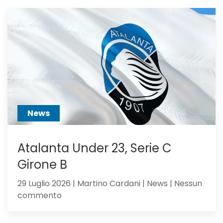
va
alla
Juventus:
Dea,
non
ci
hai
creduto
abbastanza?
News
Atalanta Under 23, Serie C
Girone B
29 Luglio 2026 | Martino Cardani | News | Nessun
su
commento
Atalanta
Under