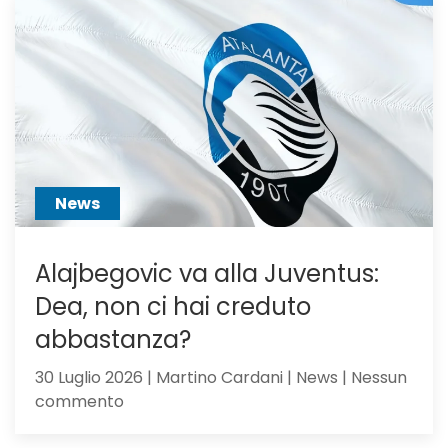
voci
dall’Ingh
per
Scalvini:
pilastro
di
Sarri
o
sacrific
News
Alajbegovic va alla Juventus:
Dea, non ci hai creduto
abbastanza?
30 Luglio 2026 | Martino Cardani | News | Nessun
su
commento
Alajbegovic