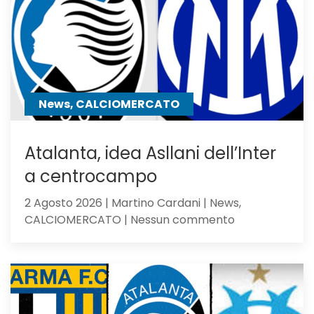
Dea
non
sfigura,
ma
perde
contro
News, CALCIOMERCATO
gli
olandesi
Atalanta, idea Asllani dell’Inter
a centrocampo
2 Agosto 2026 | Martino Cardani | News,
su
CALCIOMERCATO | Nessun commento
Atalanta,
idea
Asllani
dell’Inter
a