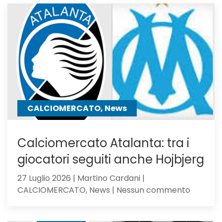
23,
Serie
C
Girone
B
CALCIOMERCATO, News
Calciomercato Atalanta: tra i
giocatori seguiti anche Hojbjerg
27 Luglio 2026 | Martino Cardani |
su
CALCIOMERCATO, News | Nessun commento
Calciom
Atalanta