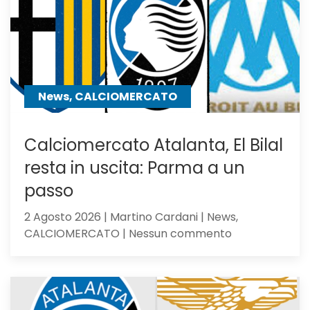
centrocampo
News, CALCIOMERCATO
Calciomercato Atalanta, El Bilal
resta in uscita: Parma a un
passo
2 Agosto 2026 | Martino Cardani | News,
su
CALCIOMERCATO | Nessun commento
Calciomercat
Atalanta,
El
Bilal