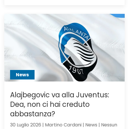
Calciom
Atalanta
voci
dall’Ingh
per
Scalvini:
pilastro
di
Sarri
o
sacrific
News
Alajbegovic va alla Juventus:
Dea, non ci hai creduto
abbastanza?
30 Luglio 2026 | Martino Cardani | News | Nessun