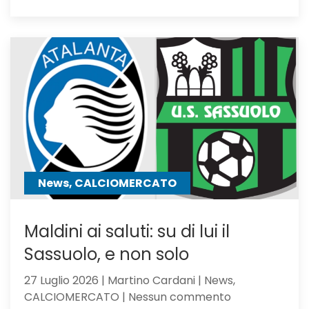
Calciom
Atalanta
tra
i
giocator
seguiti
anche
Hojbjerg
News, CALCIOMERCATO
Maldini ai saluti: su di lui il
Sassuolo, e non solo
27 Luglio 2026 | Martino Cardani | News,
su
CALCIOMERCATO | Nessun commento