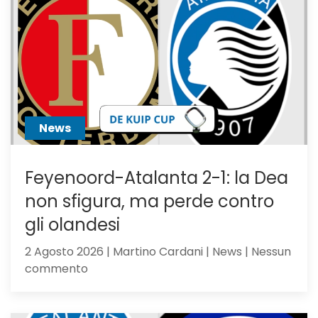
News
Feyenoord-Atalanta 2-1: la Dea
non sfigura, ma perde contro
gli olandesi
2 Agosto 2026 | Martino Cardani | News | Nessun
su
commento
Feyenoord-
Atalanta