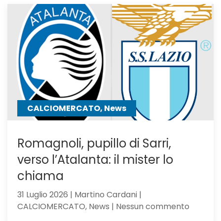
El
Bilal
resta
in
uscita:
Parma
a
un
passo
CALCIOMERCATO, News
Romagnoli, pupillo di Sarri,
verso l’Atalanta: il mister lo
chiama
31 Luglio 2026 | Martino Cardani |
su
CALCIOMERCATO, News | Nessun commento
Romagno