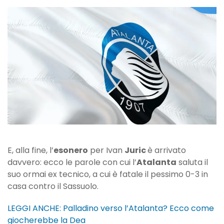
Ivan
Juric
non
è
più
l’allenatore
dell’Atalanta
E, alla fine, l’
esonero
per Ivan
Juric
è arrivato
davvero: ecco le parole con cui l’
Atalanta
saluta il
suo ormai ex tecnico, a cui è fatale il pessimo 0-3 in
casa contro il Sassuolo.
LEGGI ANCHE: Palladino verso l’Atalanta? Ecco come
giocherebbe la Dea