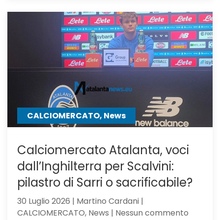
Atalanta
il
Milan,
su
Samardz
offre
Ricci
CALCIOMERCATO, News
Calciomercato Atalanta, voci
dall’Inghilterra per Scalvini:
pilastro di Sarri o sacrificabile?
30 Luglio 2026 | Martino Cardani |
su
CALCIOMERCATO, News | Nessun commento