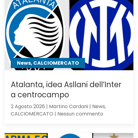
2-
1:
la
Dea
non
sfigura,
ma
perde
contro
News, CALCIOMERCATO
gli
olandesi
Atalanta, idea Asllani dell’Inter
a centrocampo
2 Agosto 2026 | Martino Cardani | News,
su
CALCIOMERCATO | Nessun commento
Atalanta,
idea
Asllani