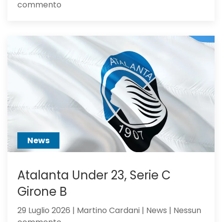
su
commento
Alajbegovic
va
alla
Juventus:
Dea,
non
ci
hai
creduto
abbastanza?
News
Atalanta Under 23, Serie C
Girone B
29 Luglio 2026 | Martino Cardani | News | Nessun
su