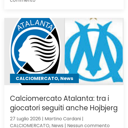
commento
Atalanta
Under
23,
Serie
C
Girone
B
CALCIOMERCATO, News
Calciomercato Atalanta: tra i
giocatori seguiti anche Hojbjerg
27 Luglio 2026 | Martino Cardani |
su
CALCIOMERCATO, News | Nessun commento