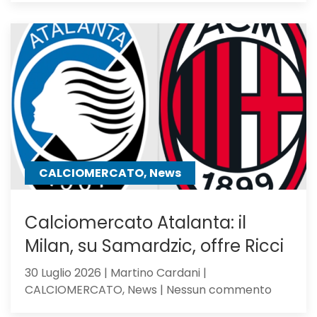
pupillo
di
Sarri,
verso
l’Atalan
il
mister
lo
chiama
CALCIOMERCATO, News
Calciomercato Atalanta: il
Milan, su Samardzic, offre Ricci
30 Luglio 2026 | Martino Cardani |
su
CALCIOMERCATO, News | Nessun commento
Calciom