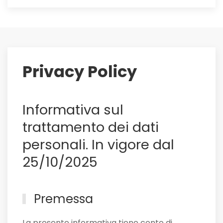
Maldini
ai
saluti:
su
di
lui
Privacy Policy
il
Sassuolo,
e
Informativa sul
non
solo
trattamento dei dati
personali. In vigore dal
25/10/2025
Premessa
La presente informativa tiene conto di