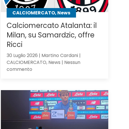
CALCIOMERCATO, News
Calciomercato Atalanta: il
Milan, su Samardzic, offre
Ricci
30 Luglio 2026 | Martino Cardani |
CALCIOMERCATO, News | Nessun
su
commento
Calciomercato
Atalanta:
il
Milan,
su
Samardzic,
offre
Ricci