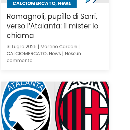
CALCIOMERCATO, News
Romagnoli, pupillo di Sarri,
verso l’Atalanta: il mister lo
chiama
31 Luglio 2026 | Martino Cardani |
CALCIOMERCATO, News | Nessun
su
commento
Romagnoli,
pupillo
di
Sarri,
verso
l’Atalanta:
il
mister
lo
chiama