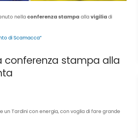
venuto nella
conferenza stampa
alla
vigilia
di
ento di Scamacca”
la conferenza stampa alla
nta
he un Tardini con energia, con voglia di fare grande