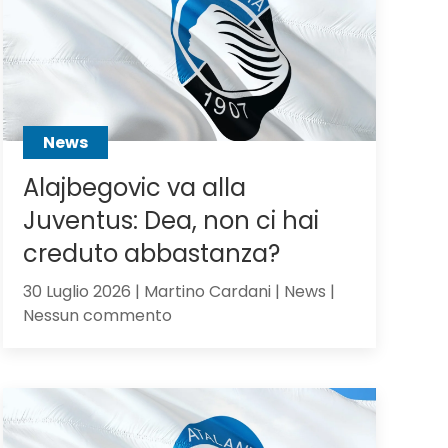
Scalvini:
pilastro
di
Sarri
o
sacrificabile?
News
Alajbegovic va alla
Juventus: Dea, non ci hai
creduto abbastanza?
30 Luglio 2026 | Martino Cardani | News |
su
Nessun commento
Alajbegovic
va
alla
Juventus:
Dea,