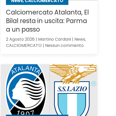
News, CALCIOMERCATO
Calciomercato Atalanta, El
Bilal resta in uscita: Parma
a un passo
2 Agosto 2026 | Martino Cardani | News,
su
CALCIOMERCATO | Nessun commento
Calciomercato
Atalanta,
El
Bilal
resta
in
uscita:
Parma
a
un
passo