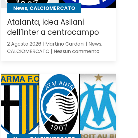
contro
News, CALCIOMERCATO
gli
olandesi
Atalanta, idea Asllani
dell’Inter a centrocampo
2 Agosto 2026 | Martino Cardani | News,
su
CALCIOMERCATO | Nessun commento
Atalanta,
idea
Asllani
dell’Inter
a
centrocampo