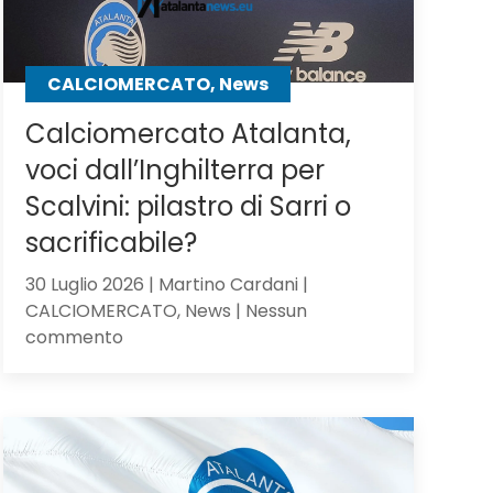
CALCIOMERCATO, News
Calciomercato Atalanta,
voci dall’Inghilterra per
Scalvini: pilastro di Sarri o
sacrificabile?
30 Luglio 2026 | Martino Cardani |
CALCIOMERCATO, News | Nessun
su
commento
Calciomercato
Atalanta,
voci
dall’Inghilterra
per