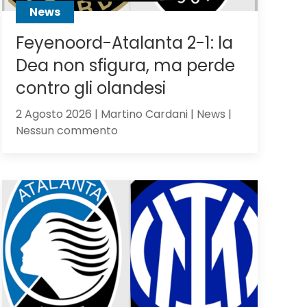
News
Feyenoord-Atalanta 2-1: la
Dea non sfigura, ma perde
contro gli olandesi
2 Agosto 2026 | Martino Cardani | News |
su
Nessun commento
Feyenoord-
Atalanta
2-
1:
la
Dea
non
sfigura,
ma
perde