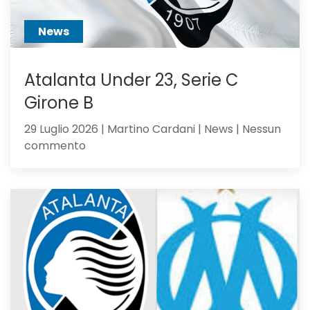
abbastanza?
News
Atalanta Under 23, Serie C
Girone B
29 Luglio 2026 | Martino Cardani | News | Nessun
su
commento
Atalanta
Under
23,
Serie
C
Girone
B