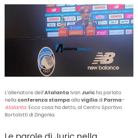
“Ederson
non
ci
sarà.
Contento
di
Scamacca”
L’allenatore dell’
Atalanta
Ivan
Juric
ha parlato
nella
conferenza stampa
alla
vigilia
di
Parma
–
Atalanta
. Ecco cosa ha detto, al Centro Sportivo
Bortolotti di Zingonia.
Le parole di Juric nella