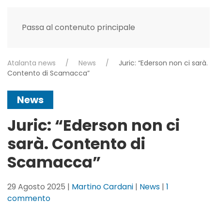
Passa al contenuto principale
Atalanta news
News
Juric: “Ederson non ci sarà.
Contento di Scamacca”
News
Juric: “Ederson non ci
sarà. Contento di
Scamacca”
29 Agosto 2025
|
Martino Cardani
|
News
|
1
su
commento
Juric: