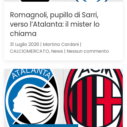
Romagnoli, pupillo di Sarri,
verso l’Atalanta: il mister lo
chiama
31 Luglio 2026 | Martino Cardani |
su
CALCIOMERCATO, News | Nessun commento
Romagno
pupillo
di
Sarri,
verso
l’Atalan
il
mister
lo
chiama