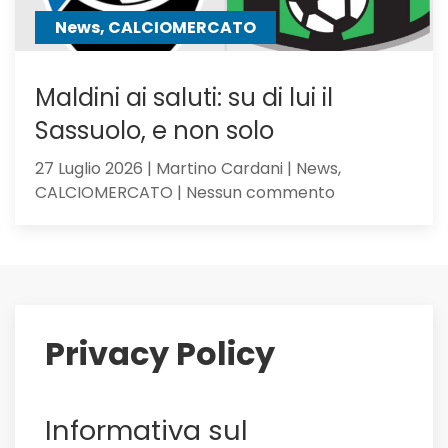
News, CALCIOMERCATO
Maldini ai saluti: su di lui il
Sassuolo, e non solo
27 Luglio 2026 | Martino Cardani | News,
su
CALCIOMERCATO | Nessun commento
Maldini
ai
saluti:
su
di
lui
Privacy Policy
il
Sassuolo,
e
Informativa sul
non