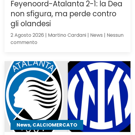
Feyenoord-Atalanta 2-1: la Dea
non sfigura, ma perde contro
gli olandesi
2 Agosto 2026 | Martino Cardani | News | Nessun
su
commento
Feyenoord-
Atalanta
2-
1:
la
Dea
non
sfigura,
ma
perde
contro
News, CALCIOMERCATO
gli