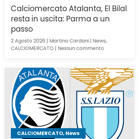
Calciomercato Atalanta, El Bilal
resta in uscita: Parma a un
passo
2 Agosto 2026 | Martino Cardani | News,
su
CALCIOMERCATO | Nessun commento
Calciomercat
Atalanta,
El
Bilal
resta
in
uscita:
Parma
a
un
passo
CALCIOMERCATO, News