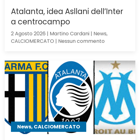
olandesi
Atalanta, idea Asllani dell’Inter
a centrocampo
2 Agosto 2026 | Martino Cardani | News,
su
CALCIOMERCATO | Nessun commento
Atalanta,
idea
Asllani
dell’Inter
a
centrocampo
News, CALCIOMERCATO