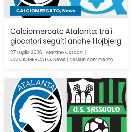
CALCIOMERCATO, News
Calciomercato Atalanta: tra i
giocatori seguiti anche Hojbjerg
27 Luglio 2026 | Martino Cardani |
su
CALCIOMERCATO, News | Nessun commento
Calciom
Atalanta
tra
i
giocator
seguiti
anche
Hojbjerg