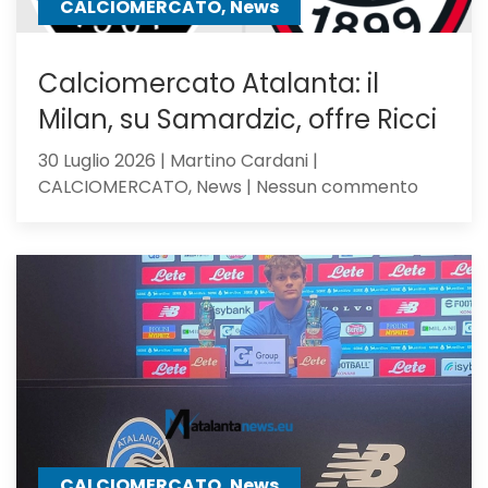
CALCIOMERCATO, News
Calciomercato Atalanta: il
Milan, su Samardzic, offre Ricci
30 Luglio 2026 | Martino Cardani |
su
CALCIOMERCATO, News | Nessun commento
Calciom
Atalanta
il
Milan,
su
Samardz
offre
Ricci
CALCIOMERCATO, News