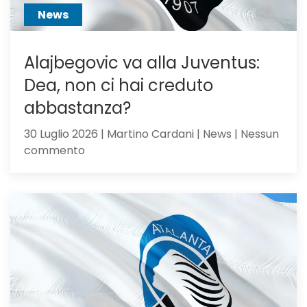
sacrific
News
Alajbegovic va alla Juventus:
Dea, non ci hai creduto
abbastanza?
30 Luglio 2026 | Martino Cardani | News | Nessun
su
commento
Alajbegovic
va
alla
Juventus:
Dea,
non
ci
hai
creduto