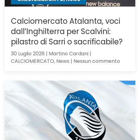
Calciomercato Atalanta, voci
dall’Inghilterra per Scalvini:
pilastro di Sarri o sacrificabile?
30 Luglio 2026 | Martino Cardani |
su
CALCIOMERCATO, News | Nessun commento
Calciom
Atalanta
voci
dall’Ingh
per
Scalvini:
pilastro
di
Sarri
o