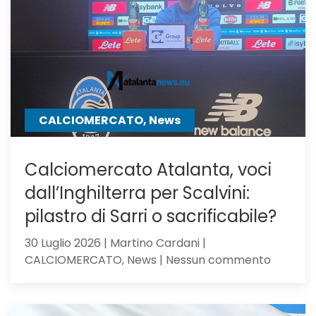
su
Samardz
offre
Ricci
CALCIOMERCATO, News
Calciomercato Atalanta, voci
dall’Inghilterra per Scalvini:
pilastro di Sarri o sacrificabile?
30 Luglio 2026 | Martino Cardani |
su
CALCIOMERCATO, News | Nessun commento
Calciom
Atalanta
voci