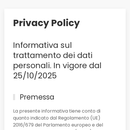
su
di
lui
Privacy Policy
il
Sassuolo,
e
Informativa sul
non
solo
trattamento dei dati
personali. In vigore dal
25/10/2025
Premessa
La presente informativa tiene conto di
quanto indicato dal Regolamento (UE)
2016/679 del Parlamento europeo e del