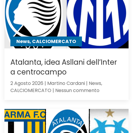
Dea
non
sfigura,
ma
perde
contro
News, CALCIOMERCATO
gli
olandesi
Atalanta, idea Asllani dell’Inter
a centrocampo
2 Agosto 2026 | Martino Cardani | News,
su
CALCIOMERCATO | Nessun commento
Atalanta,
idea
Asllani
dell’Inter
a
centrocampo