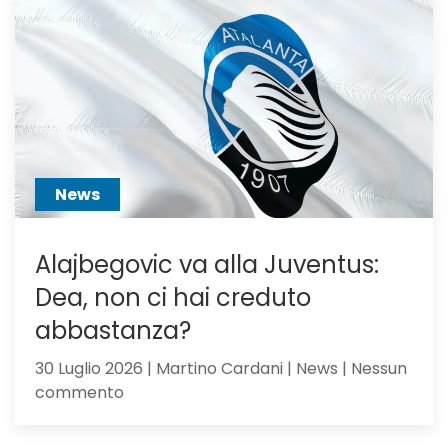
dall’Ingh
per
Scalvini:
pilastro
di
Sarri
o
sacrific
News
Alajbegovic va alla Juventus:
Dea, non ci hai creduto
abbastanza?
30 Luglio 2026 | Martino Cardani | News | Nessun
su
commento
Alajbegovic
va