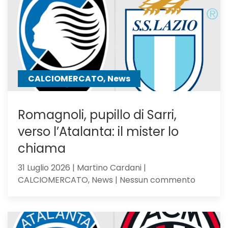
in
uscita:
Parma
a
un
passo
CALCIOMERCATO, News
Romagnoli, pupillo di Sarri,
verso l’Atalanta: il mister lo
chiama
31 Luglio 2026 | Martino Cardani |
su
CALCIOMERCATO, News | Nessun commento
Romagno
pupillo
di