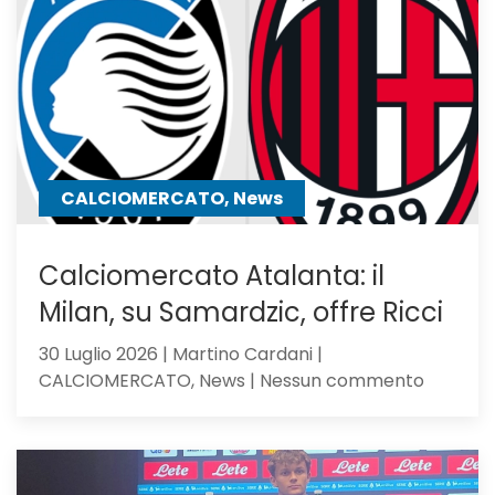
Sarri,
verso
l’Atalan
il
mister
lo
chiama
CALCIOMERCATO, News
Calciomercato Atalanta: il
Milan, su Samardzic, offre Ricci
30 Luglio 2026 | Martino Cardani |
su
CALCIOMERCATO, News | Nessun commento
Calciom
Atalanta
il
Milan,