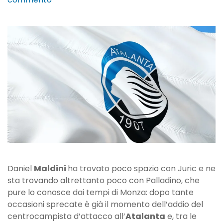
Maldini
sempre
più
lontano
dall’Atalanta?
Lazio
e
Torino
alla
finestra
Daniel
Maldini
ha trovato poco spazio con Juric e ne
sta trovando altrettanto poco con Palladino, che
pure lo conosce dai tempi di Monza: dopo tante
occasioni sprecate è già il momento dell’addio del
centrocampista d’attacco all’
Atalanta
e, tra le