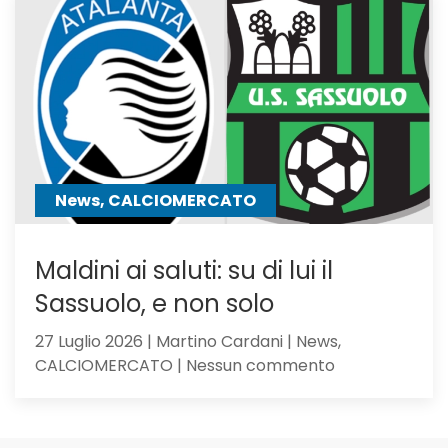
i
giocator
seguiti
anche
Hojbjerg
News, CALCIOMERCATO
Maldini ai saluti: su di lui il
Sassuolo, e non solo
27 Luglio 2026 | Martino Cardani | News,
su
CALCIOMERCATO | Nessun commento
Maldini
ai
saluti: