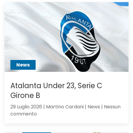
alla
Juventus:
Dea,
non
ci
hai
creduto
abbastanza?
News
Atalanta Under 23, Serie C
Girone B
29 Luglio 2026 | Martino Cardani | News | Nessun
su
commento
Atalanta
Under