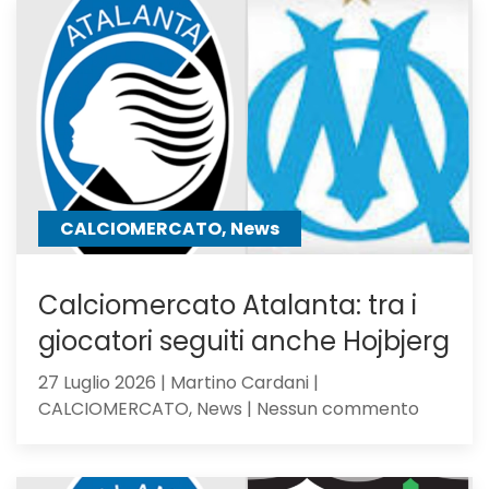
23,
Serie
C
Girone
B
CALCIOMERCATO, News
Calciomercato Atalanta: tra i
giocatori seguiti anche Hojbjerg
27 Luglio 2026 | Martino Cardani |
su
CALCIOMERCATO, News | Nessun commento
Calciom
Atalanta
tra