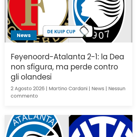
News
Feyenoord-Atalanta 2-1: la Dea
non sfigura, ma perde contro
gli olandesi
2 Agosto 2026 | Martino Cardani | News | Nessun
su
commento
Feyenoord-
Atalanta
2-
1:
la