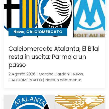
News, CALCIOMERCATO
Calciomercato Atalanta, El Bilal
resta in uscita: Parma a un
passo
2 Agosto 2026 | Martino Cardani | News,
su
CALCIOMERCATO | Nessun commento
Calciomercat
Atalanta,
El
Bilal
resta