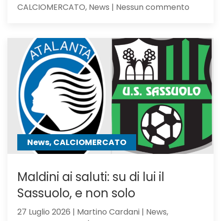
su
CALCIOMERCATO, News | Nessun commento
Calciom
Atalanta
tra
i
giocator
seguiti
anche
Hojbjerg
News, CALCIOMERCATO
Maldini ai saluti: su di lui il
Sassuolo, e non solo
27 Luglio 2026 | Martino Cardani | News,