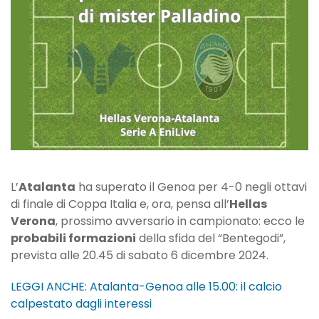
di
Hellas
Verona-
Atalanta
L’
Atalanta
ha superato il Genoa per 4-0 negli ottavi
di finale di Coppa Italia e, ora, pensa all’
Hellas
Verona
, prossimo avversario in campionato: ecco le
probabili formazioni
della sfida del “Bentegodi”,
prevista alle 20.45 di sabato 6 dicembre 2024.
LEGGI ANCHE: Atalanta-Genoa alle 15.00: il calcio
calpestato dagli interessi