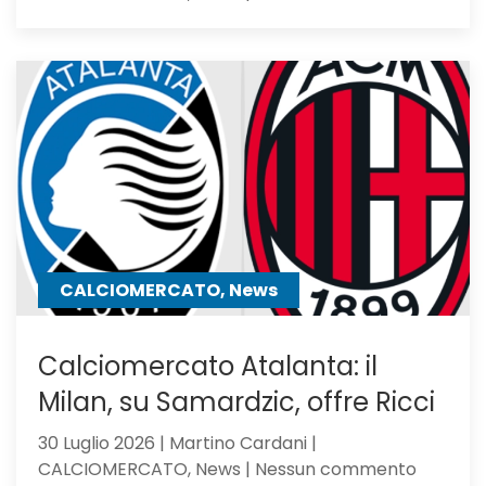
Romagno
pupillo
di
Sarri,
verso
l’Atalan
il
mister
lo
chiama
CALCIOMERCATO, News
Calciomercato Atalanta: il
Milan, su Samardzic, offre Ricci
30 Luglio 2026 | Martino Cardani |
su
CALCIOMERCATO, News | Nessun commento