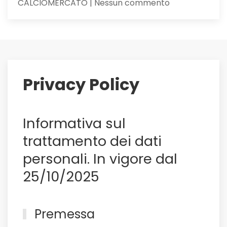
su
CALCIOMERCATO | Nessun commento
Maldini
ai
saluti:
su
di
lui
Privacy Policy
il
Sassuolo,
e
Informativa sul
non
solo
trattamento dei dati
personali. In vigore dal
25/10/2025
Premessa