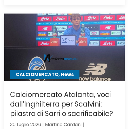
Calciom
Atalanta
il
Milan,
su
Samardz
offre
Ricci
CALCIOMERCATO, News
Calciomercato Atalanta, voci
dall’Inghilterra per Scalvini:
pilastro di Sarri o sacrificabile?
30 Luglio 2026 | Martino Cardani |