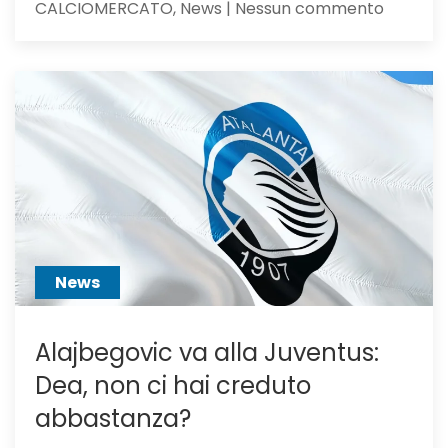
su
CALCIOMERCATO, News | Nessun commento
Calciom
Atalanta
voci
dall’Ingh
per
Scalvini:
pilastro
di
Sarri
o
sacrific
News
Alajbegovic va alla Juventus:
Dea, non ci hai creduto
abbastanza?