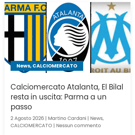
Asllani
dell’Inter
a
centrocampo
News, CALCIOMERCATO
Calciomercato Atalanta, El Bilal
resta in uscita: Parma a un
passo
2 Agosto 2026 | Martino Cardani | News,
su
CALCIOMERCATO | Nessun commento
Calciomercat