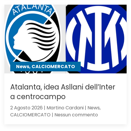
Atalanta
2-
1:
la
Dea
non
sfigura,
ma
perde
contro
News, CALCIOMERCATO
gli
olandesi
Atalanta, idea Asllani dell’Inter
a centrocampo
2 Agosto 2026 | Martino Cardani | News,
su
CALCIOMERCATO | Nessun commento
Atalanta,
idea