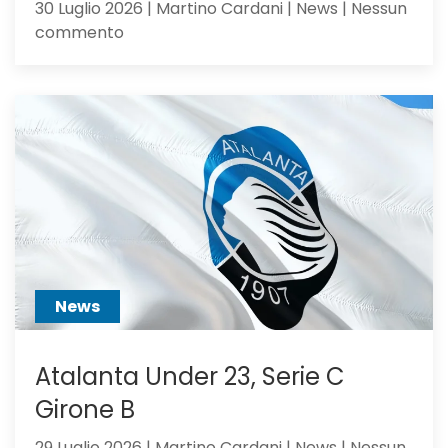
30 Luglio 2026 | Martino Cardani | News | Nessun
su
commento
Alajbegovic
va
alla
Juventus:
Dea,
non
ci
hai
creduto
abbastanza?
News
Atalanta Under 23, Serie C
Girone B
29 Luglio 2026 | Martino Cardani | News | Nessun