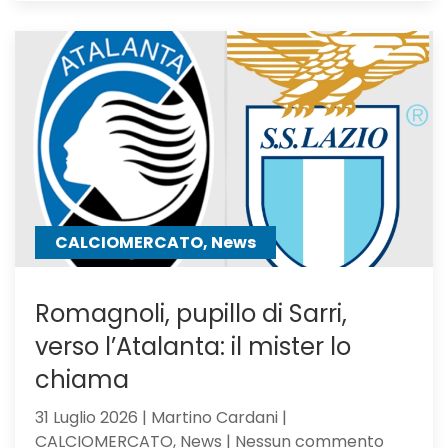
Atalanta,
El
Bilal
resta
in
uscita:
Parma
a
un
passo
CALCIOMERCATO, News
Romagnoli, pupillo di Sarri,
verso l’Atalanta: il mister lo
chiama
31 Luglio 2026 | Martino Cardani |
su
CALCIOMERCATO, News | Nessun commento