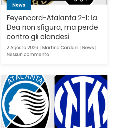
News
Feyenoord-Atalanta 2-1: la
Dea non sfigura, ma perde
contro gli olandesi
2 Agosto 2026 | Martino Cardani | News |
su
Nessun commento
Feyenoord-
Atalanta
2-
1:
la
Dea
non
sfigura,
ma
perde