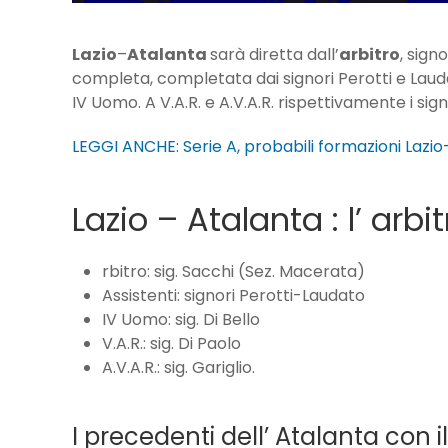
Lazio
–
Atalanta
sarà diretta dall’
arbitro
, sign
completa, completata dai signori Perotti e Laudat
IV Uomo. A V.A.R. e A.V.A.R. rispettivamente i sign
LEGGI ANCHE: Serie A, probabili formazioni Lazi
Lazio – Atalanta : l’ arbi
rbitro: sig. Sacchi (Sez. Macerata)
Assistenti: signori Perotti-Laudato
IV Uomo: sig. Di Bello
V.A.R.: sig. Di Paolo
A.V.A.R.: sig. Gariglio.
I precedenti dell’ Atalanta con i