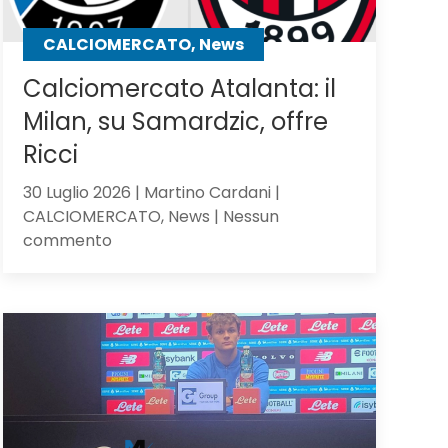
CALCIOMERCATO, News
Calciomercato Atalanta: il
Milan, su Samardzic, offre
Ricci
30 Luglio 2026 | Martino Cardani |
CALCIOMERCATO, News | Nessun
su
commento
Calciomercato
Atalanta:
il
Milan,
su
Samardzic,
offre
Ricci