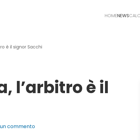
HOME
NEWS
CAL
tro è il signor Sacchi
 l’arbitro è il
su
sun commento
Lazio-