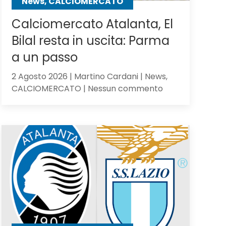
News, CALCIOMERCATO
Calciomercato Atalanta, El
Bilal resta in uscita: Parma
a un passo
2 Agosto 2026 | Martino Cardani | News,
su
CALCIOMERCATO | Nessun commento
Calciomercato
Atalanta,
El
Bilal
resta
in
uscita:
Parma
a
un
passo