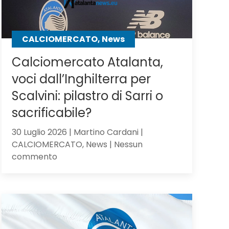
CALCIOMERCATO, News
Calciomercato Atalanta,
voci dall’Inghilterra per
Scalvini: pilastro di Sarri o
sacrificabile?
30 Luglio 2026 | Martino Cardani |
CALCIOMERCATO, News | Nessun
su
commento
Calciomercato
Atalanta,
voci
dall’Inghilterra
per