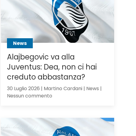
Scalvini:
pilastro
di
Sarri
o
sacrificabile?
News
Alajbegovic va alla
Juventus: Dea, non ci hai
creduto abbastanza?
30 Luglio 2026 | Martino Cardani | News |
su
Nessun commento
Alajbegovic
va
alla
Juventus:
Dea,