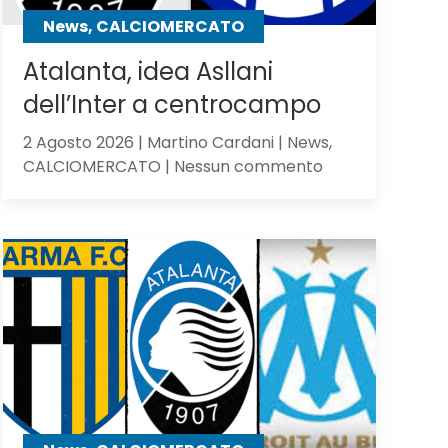
contro
News, CALCIOMERCATO
gli
olandesi
Atalanta, idea Asllani
dell’Inter a centrocampo
2 Agosto 2026 | Martino Cardani | News,
su
CALCIOMERCATO | Nessun commento
Atalanta,
idea
Asllani
dell’Inter
a
centrocampo