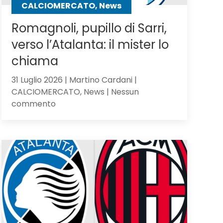
CALCIOMERCATO, News
Romagnoli, pupillo di Sarri,
verso l’Atalanta: il mister lo
chiama
31 Luglio 2026 | Martino Cardani |
CALCIOMERCATO, News | Nessun
su
commento
Romagnoli,
pupillo
di
Sarri,
verso
l’Atalanta:
il
mister
lo
chiama