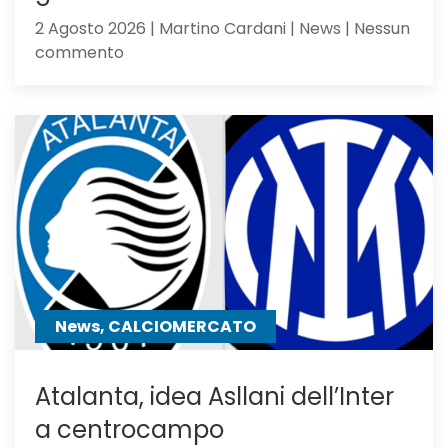
2 Agosto 2026 | Martino Cardani | News | Nessun
su
commento
Feyenoord-
Atalanta
2-
1:
la
Dea
non
sfigura,
ma
perde
contro
News, CALCIOMERCATO
gli
olandesi
Atalanta, idea Asllani dell’Inter
a centrocampo