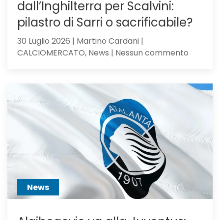
dall’Inghilterra per Scalvini:
pilastro di Sarri o sacrificabile?
30 Luglio 2026 | Martino Cardani |
su
CALCIOMERCATO, News | Nessun commento
Calciom
Atalanta
voci
dall’Ingh
per
Scalvini:
pilastro
di
Sarri
o
sacrific
News