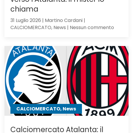
chiama
31 Luglio 2026 | Martino Cardani |
su
CALCIOMERCATO, News | Nessun commento
Romagno
pupillo
di
Sarri,
verso
l’Atalan
il
mister
lo
chiama
CALCIOMERCATO, News
Calciomercato Atalanta: il