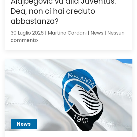
Alajbegovic va alla Juventus:
Dea, non ci hai creduto
abbastanza?
30 Luglio 2026 | Martino Cardani | News | Nessun
su
commento
Alajbegovic
va
alla
Juventus:
Dea,
non
ci
hai
creduto
abbastanza?
News