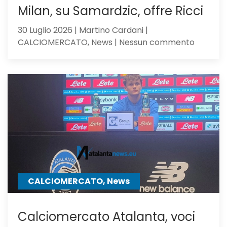
Milan, su Samardzic, offre Ricci
30 Luglio 2026 | Martino Cardani |
su
CALCIOMERCATO, News | Nessun commento
Calciom
Atalanta
il
Milan,
su
Samardz
offre
Ricci
CALCIOMERCATO, News
Calciomercato Atalanta, voci