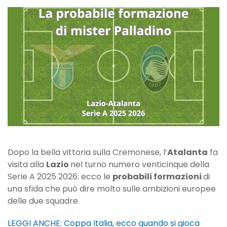
A,
probabili
formazioni
Lazio-
Atalanta
Dopo la bella vittoria sulla Cremonese, l’
Atalanta
fa
visita alla
Lazio
nel turno numero venticinque della
Serie A 2025 2026: ecco le
probabili formazioni
di
una sfida che può dire molto sulle ambizioni europee
delle due squadre.
LEGGI ANCHE: Coppa Italia, ecco quando si gioca