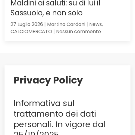
Maldini ai saluti: su di lui il
Sassuolo, e non solo
27 Luglio 2026 | Martino Cardani | News,
su
CALCIOMERCATO | Nessun commento
Maldini
ai
saluti:
su
di
lui
Privacy Policy
il
Sassuolo,
e
Informativa sul
non
solo
trattamento dei dati
personali. In vigore dal
25/10/2025