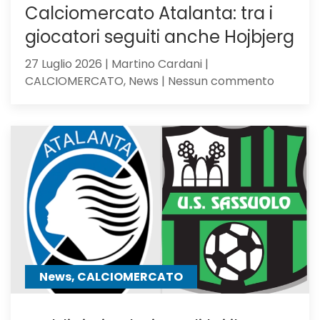
Calciomercato Atalanta: tra i
giocatori seguiti anche Hojbjerg
27 Luglio 2026 | Martino Cardani |
su
CALCIOMERCATO, News | Nessun commento
Calciom
Atalanta
tra
i
giocator
seguiti
anche
Hojbjerg
News, CALCIOMERCATO