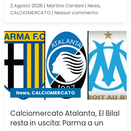
2 Agosto 2026 | Martino Cardani | News,
su
CALCIOMERCATO | Nessun commento
Atalanta,
idea
Asllani
dell’Inter
a
centrocampo
News, CALCIOMERCATO
Calciomercato Atalanta, El Bilal
resta in uscita: Parma a un