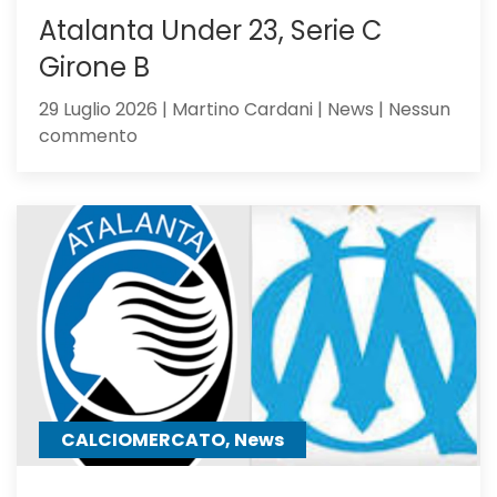
Atalanta Under 23, Serie C
Girone B
29 Luglio 2026 | Martino Cardani | News | Nessun
su
commento
Atalanta
Under
23,
Serie
C
Girone
B
CALCIOMERCATO, News