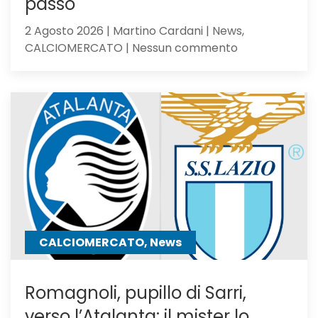
passo
2 Agosto 2026 | Martino Cardani | News,
su
CALCIOMERCATO | Nessun commento
Calciomercat
Atalanta,
El
Bilal
resta
in
uscita:
Parma
a
un
passo
CALCIOMERCATO, News
Romagnoli, pupillo di Sarri,
verso l’Atalanta: il mister lo