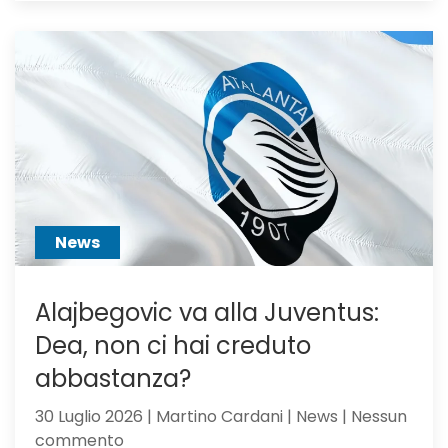
Atalanta
voci
dall’Ingh
per
Scalvini:
pilastro
di
Sarri
o
sacrific
News
Alajbegovic va alla Juventus:
Dea, non ci hai creduto
abbastanza?
30 Luglio 2026 | Martino Cardani | News | Nessun
su
commento