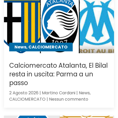
a
centrocampo
News, CALCIOMERCATO
Calciomercato Atalanta, El Bilal
resta in uscita: Parma a un
passo
2 Agosto 2026 | Martino Cardani | News,
su
CALCIOMERCATO | Nessun commento
Calciomercat
Atalanta,
El