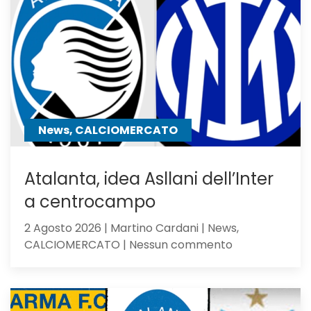
1:
la
Dea
non
sfigura,
ma
perde
contro
News, CALCIOMERCATO
gli
olandesi
Atalanta, idea Asllani dell’Inter
a centrocampo
2 Agosto 2026 | Martino Cardani | News,
su
CALCIOMERCATO | Nessun commento
Atalanta,
idea
Asllani
dell’Inter