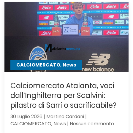
il
Milan,
su
Samardz
offre
Ricci
CALCIOMERCATO, News
Calciomercato Atalanta, voci
dall’Inghilterra per Scalvini:
pilastro di Sarri o sacrificabile?
30 Luglio 2026 | Martino Cardani |
su
CALCIOMERCATO, News | Nessun commento
Calciom