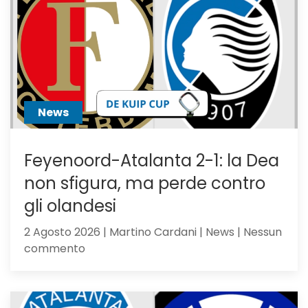
News
Feyenoord-Atalanta 2-1: la Dea
non sfigura, ma perde contro
gli olandesi
2 Agosto 2026 | Martino Cardani | News | Nessun
su
commento
Feyenoord-
Atalanta
2-