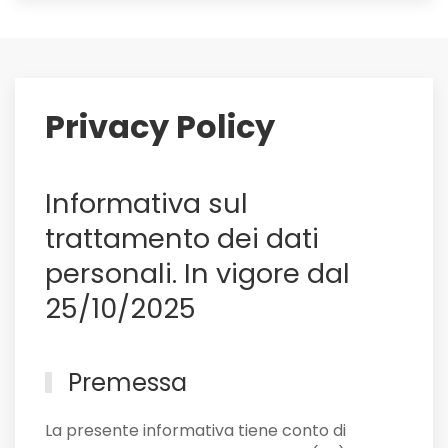
ai
saluti:
su
di
lui
Privacy Policy
il
Sassuolo,
e
Informativa sul
non
solo
trattamento dei dati
personali. In vigore dal
25/10/2025
Premessa
La presente informativa tiene conto di