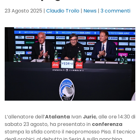
su
23 Agosto 2025
|
Claudio Troilo
|
News
|
3 commenti
Juri
in
con
“So
cur
di
ved
i
raga
in
cam
Loo
Se
forz
L’allenatore dell’
Atalanta
Ivan
Juric
, alle ore 14:30 di
la
sabato 23 agosto, ha presentato in
conferenza
man
stampa la sfida contro il neopromosso Pisa. Il tecnico
pag
degli orobici, al debutto in Seria A sulla panchina