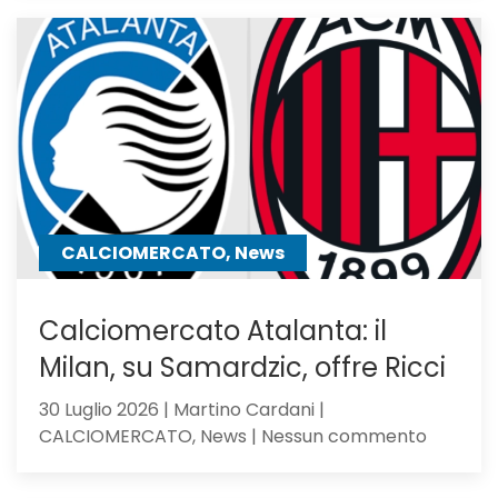
pupillo
di
Sarri,
verso
l’Atalan
il
mister
lo
chiama
CALCIOMERCATO, News
Calciomercato Atalanta: il
Milan, su Samardzic, offre Ricci
30 Luglio 2026 | Martino Cardani |
su
CALCIOMERCATO, News | Nessun commento
Calciom
Atalanta