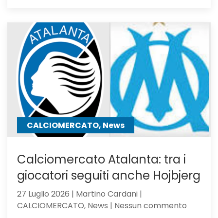
Atalanta
Under
23,
Serie
C
Girone
B
CALCIOMERCATO, News
Calciomercato Atalanta: tra i
giocatori seguiti anche Hojbjerg
27 Luglio 2026 | Martino Cardani |
su
CALCIOMERCATO, News | Nessun commento
Calciom