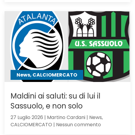
Atalanta
tra
i
giocator
seguiti
anche
Hojbjerg
News, CALCIOMERCATO
Maldini ai saluti: su di lui il
Sassuolo, e non solo
27 Luglio 2026 | Martino Cardani | News,
su
CALCIOMERCATO | Nessun commento
Maldini