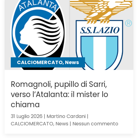
Bilal
resta
in
uscita:
Parma
a
un
passo
CALCIOMERCATO, News
Romagnoli, pupillo di Sarri,
verso l’Atalanta: il mister lo
chiama
31 Luglio 2026 | Martino Cardani |
su
CALCIOMERCATO, News | Nessun commento
Romagno