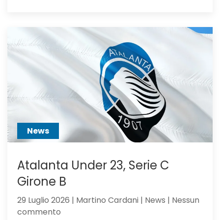
Alajbegovic
va
alla
Juventus:
Dea,
non
ci
hai
creduto
abbastanza?
News
Atalanta Under 23, Serie C
Girone B
29 Luglio 2026 | Martino Cardani | News | Nessun
su
commento