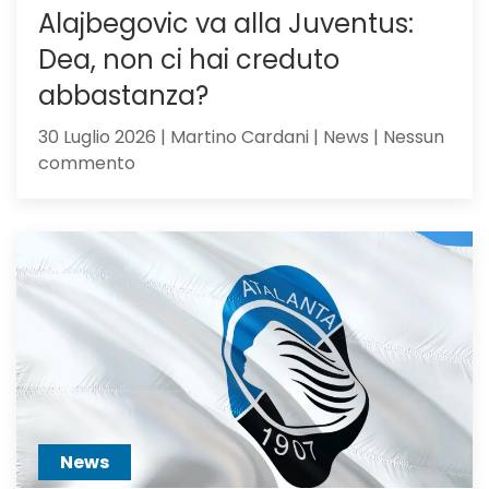
Alajbegovic va alla Juventus:
Dea, non ci hai creduto
abbastanza?
30 Luglio 2026 | Martino Cardani | News | Nessun
su
commento
Alajbegovic
va
alla
Juventus:
Dea,
non
ci
hai
creduto
abbastanza?
News