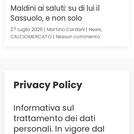
Maldini ai saluti: su di lui il
Sassuolo, e non solo
27 Luglio 2026 | Martino Cardani | News,
su
CALCIOMERCATO | Nessun commento
Maldini
ai
saluti:
su
di
lui
Privacy Policy
il
Sassuolo,
e
Informativa sul
non
solo
trattamento dei dati
personali. In vigore dal