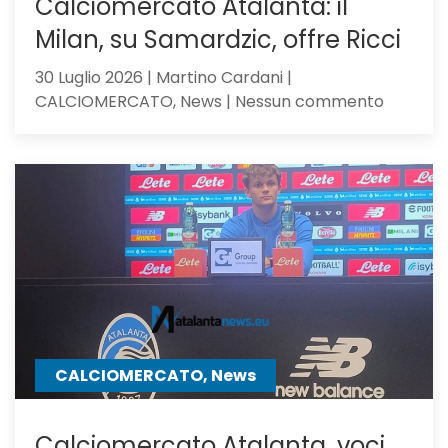
Calciomercato Atalanta: il
Milan, su Samardzic, offre Ricci
30 Luglio 2026 | Martino Cardani |
su
CALCIOMERCATO, News | Nessun commento
Calciom
Atalanta
il
Milan,
su
Samardz
offre
Ricci
CALCIOMERCATO, News
Calciomercato Atalanta, voci