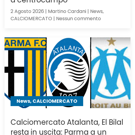
2 Agosto 2026 | Martino Cardani | News,
su
CALCIOMERCATO | Nessun commento
Atalanta,
idea
Asllani
dell’Inter
a
centrocampo
News, CALCIOMERCATO
Calciomercato Atalanta, El Bilal
resta in uscita: Parma a un