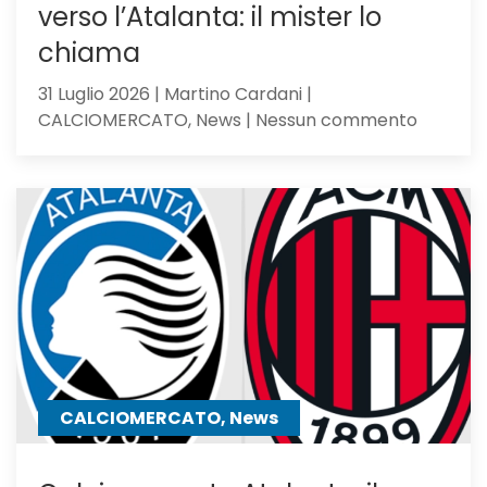
verso l’Atalanta: il mister lo
chiama
31 Luglio 2026 | Martino Cardani |
su
CALCIOMERCATO, News | Nessun commento
Romagno
pupillo
di
Sarri,
verso
l’Atalan
il
mister
lo
chiama
CALCIOMERCATO, News