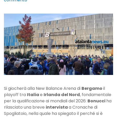
Bonucci:
“Ecco
perché
abbiamo
scelto
Bergamo
per
Italia-
Irlanda
del
Nord”
Si giocherà alla New Balance Arena di
Bergamo
il
playoff tra
Italia
e
Irlanda del Nord
, fondamentale
per la qualificazione ai mondiali del 2026:
Bonucci
ha
rilasciato una breve
intervista
a Cronache di
Spogliatoio, nella quale ha spiegato il perché si è