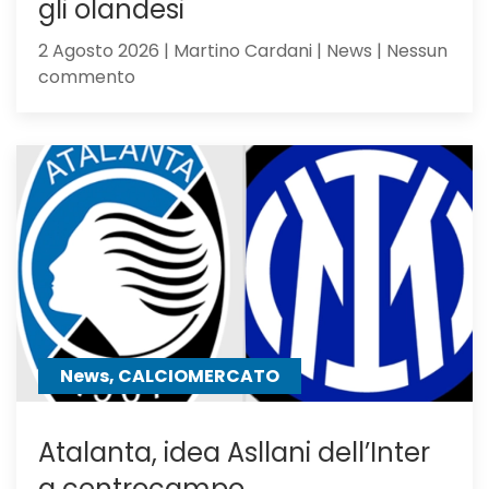
gli olandesi
2 Agosto 2026 | Martino Cardani | News | Nessun
su
commento
Feyenoord-
Atalanta
2-
1:
la
Dea
non
sfigura,
ma
perde
contro
News, CALCIOMERCATO
gli
olandesi
Atalanta, idea Asllani dell’Inter
a centrocampo