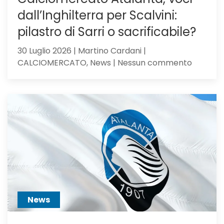
dall’Inghilterra per Scalvini:
pilastro di Sarri o sacrificabile?
30 Luglio 2026 | Martino Cardani |
su
CALCIOMERCATO, News | Nessun commento
Calciom
Atalanta
voci
dall’Ingh
per
Scalvini:
pilastro
di
Sarri
o
sacrific
News