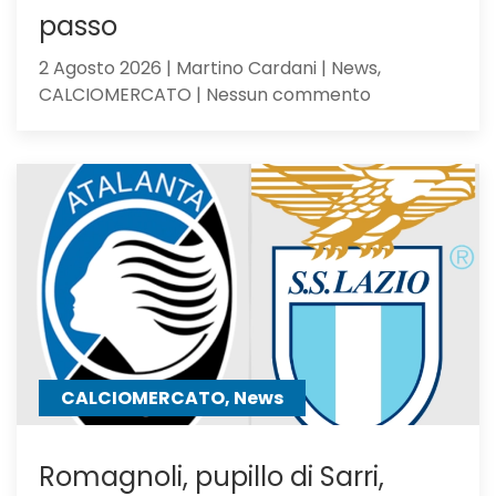
passo
2 Agosto 2026 | Martino Cardani | News,
su
CALCIOMERCATO | Nessun commento
Calciomercat
Atalanta,
El
Bilal
resta
in
uscita:
Parma
a
un
passo
CALCIOMERCATO, News
Romagnoli, pupillo di Sarri,