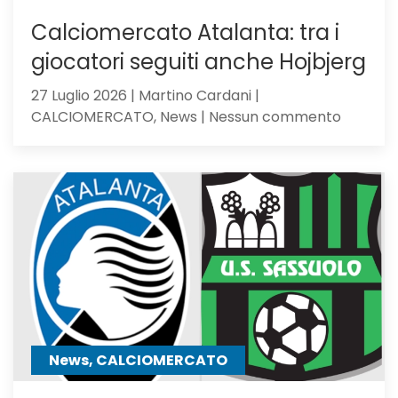
Calciomercato Atalanta: tra i
giocatori seguiti anche Hojbjerg
27 Luglio 2026 | Martino Cardani |
su
CALCIOMERCATO, News | Nessun commento
Calciom
Atalanta
tra
i
giocator
seguiti
anche
Hojbjerg
News, CALCIOMERCATO