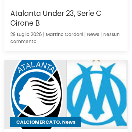
Atalanta Under 23, Serie C
Girone B
29 Luglio 2026 | Martino Cardani | News | Nessun
su
commento
Atalanta
Under
23,
Serie
C
Girone
B
CALCIOMERCATO, News