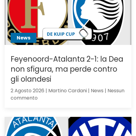
News
Feyenoord-Atalanta 2-1: la Dea
non sfigura, ma perde contro
gli olandesi
2 Agosto 2026 | Martino Cardani | News | Nessun
su
commento
Feyenoord-
Atalanta
2-
1:
la