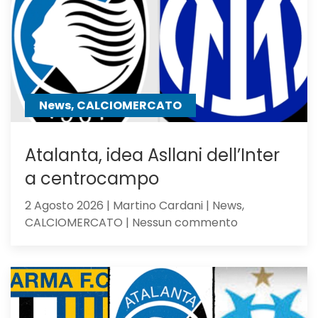
Dea
non
sfigura,
ma
perde
contro
News, CALCIOMERCATO
gli
olandesi
Atalanta, idea Asllani dell’Inter
a centrocampo
2 Agosto 2026 | Martino Cardani | News,
su
CALCIOMERCATO | Nessun commento
Atalanta,
idea
Asllani
dell’Inter
a