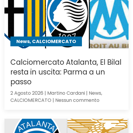
centrocampo
News, CALCIOMERCATO
Calciomercato Atalanta, El Bilal
resta in uscita: Parma a un
passo
2 Agosto 2026 | Martino Cardani | News,
su
CALCIOMERCATO | Nessun commento
Calciomercat
Atalanta,
El
Bilal