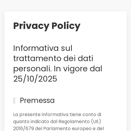
su
di
lui
Privacy Policy
il
Sassuolo,
e
Informativa sul
non
solo
trattamento dei dati
personali. In vigore dal
25/10/2025
Premessa
La presente informativa tiene conto di
quanto indicato dal Regolamento (UE)
2016/679 del Parlamento europeo e del