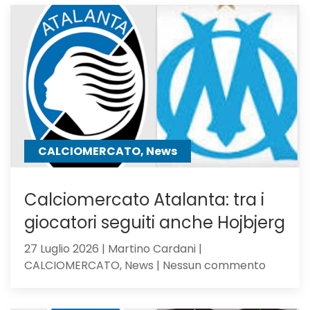
23,
Serie
C
Girone
B
CALCIOMERCATO, News
Calciomercato Atalanta: tra i
giocatori seguiti anche Hojbjerg
27 Luglio 2026 | Martino Cardani |
su
CALCIOMERCATO, News | Nessun commento
Calciom
Atalanta