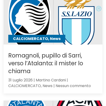
resta
in
uscita:
Parma
a
un
passo
CALCIOMERCATO, News
Romagnoli, pupillo di Sarri,
verso l’Atalanta: il mister lo
chiama
31 Luglio 2026 | Martino Cardani |
su
CALCIOMERCATO, News | Nessun commento
Romagno
pupillo
di