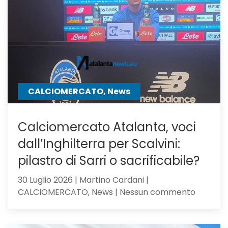
Milan,
su
Samardz
offre
Ricci
CALCIOMERCATO, News
Calciomercato Atalanta, voci
dall’Inghilterra per Scalvini:
pilastro di Sarri o sacrificabile?
30 Luglio 2026 | Martino Cardani |
su
CALCIOMERCATO, News | Nessun commento
Calciom
Atalanta