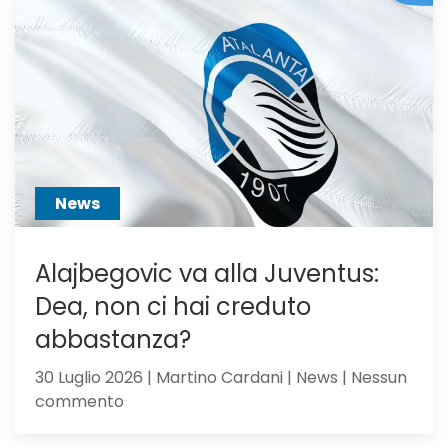
voci
dall’Ingh
per
Scalvini:
pilastro
di
Sarri
o
sacrific
News
Alajbegovic va alla Juventus:
Dea, non ci hai creduto
abbastanza?
30 Luglio 2026 | Martino Cardani | News | Nessun
su
commento
Alajbegovic