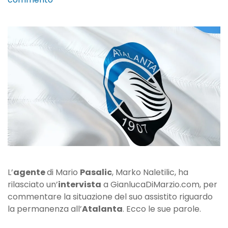
L’agente
di
Pasalic:
“Mario
ha
rifiutato
tantissime
offerte
pur
di
stare
a
Bergamo”
L’
agente
di Mario
Pasalic
, Marko Naletilic, ha
rilasciato un’
intervista
a GianlucaDiMarzio.com, per
commentare la situazione del suo assistito riguardo
la permanenza all’
Atalanta
. Ecco le sue parole.