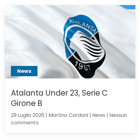
va
alla
Juventus:
Dea,
non
ci
hai
creduto
abbastanza?
News
Atalanta Under 23, Serie C
Girone B
29 Luglio 2026 | Martino Cardani | News | Nessun
su
commento
Atalanta
Under