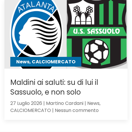
tra
i
giocator
seguiti
anche
Hojbjerg
News, CALCIOMERCATO
Maldini ai saluti: su di lui il
Sassuolo, e non solo
27 Luglio 2026 | Martino Cardani | News,
su
CALCIOMERCATO | Nessun commento
Maldini
ai
saluti: