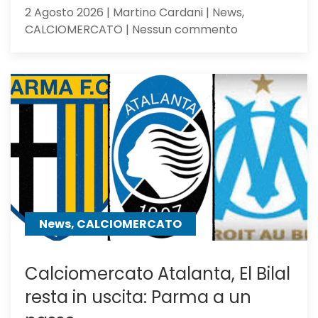
2 Agosto 2026 | Martino Cardani | News,
su
CALCIOMERCATO | Nessun commento
Atalanta,
idea
Asllani
dell’Inter
a
centrocampo
News, CALCIOMERCATO
Calciomercato Atalanta, El Bilal
resta in uscita: Parma a un