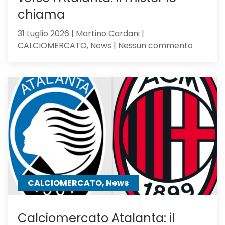
chiama
31 Luglio 2026 | Martino Cardani |
su
CALCIOMERCATO, News | Nessun commento
Romagno
pupillo
di
Sarri,
verso
l’Atalan
il
mister
lo
chiama
CALCIOMERCATO, News
Calciomercato Atalanta: il