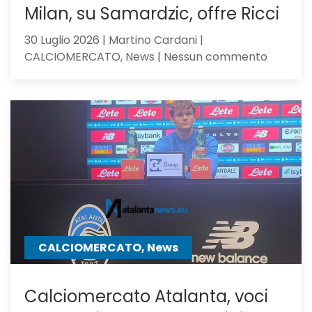
Milan, su Samardzic, offre Ricci
30 Luglio 2026 | Martino Cardani |
su
CALCIOMERCATO, News | Nessun commento
Calciom
Atalanta
il
Milan,
su
Samardz
offre
Ricci
CALCIOMERCATO, News
Calciomercato Atalanta, voci