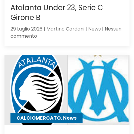
Atalanta Under 23, Serie C
Girone B
29 Luglio 2026 | Martino Cardani | News | Nessun
su
commento
Atalanta
Under
23,
Serie
C
Girone
B
CALCIOMERCATO, News