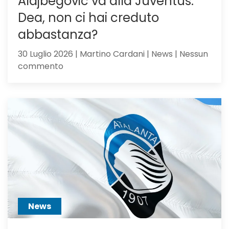
Alajbegovic va alla Juventus:
Dea, non ci hai creduto
abbastanza?
30 Luglio 2026 | Martino Cardani | News | Nessun
su
commento
Alajbegovic
va
alla
Juventus:
Dea,
non
ci
hai
creduto
abbastanza?
News