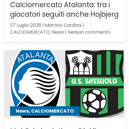
Calciomercato Atalanta: tra i
giocatori seguiti anche Hojbjerg
27 Luglio 2026 | Martino Cardani |
su
CALCIOMERCATO, News | Nessun commento
Calciom
Atalanta
tra
i
giocator
seguiti
anche
Hojbjerg
News, CALCIOMERCATO