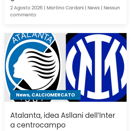
2 Agosto 2026 | Martino Cardani | News | Nessun
su
commento
Feyenoord-
Atalanta
2-
1:
la
Dea
non
sfigura,
ma
perde
contro
News, CALCIOMERCATO
gli
olandesi
Atalanta, idea Asllani dell’Inter
a centrocampo