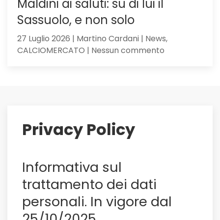
Maldini ai saluti: su di lui il
Sassuolo, e non solo
27 Luglio 2026 | Martino Cardani | News,
su
CALCIOMERCATO | Nessun commento
Maldini
ai
saluti:
su
di
lui
Privacy Policy
il
Sassuolo,
e
Informativa sul
non
solo
trattamento dei dati
personali. In vigore dal
25/10/2025