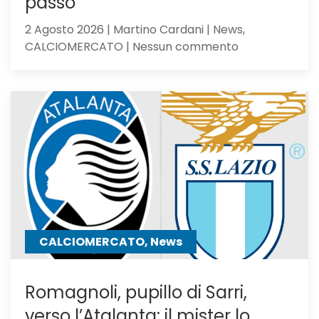
passo
2 Agosto 2026 | Martino Cardani | News,
su
CALCIOMERCATO | Nessun commento
Calciomercat
Atalanta,
El
Bilal
resta
in
uscita:
Parma
a
un
passo
CALCIOMERCATO, News
Romagnoli, pupillo di Sarri,
verso l’Atalanta: il mister lo