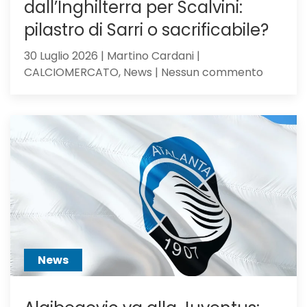
dall’Inghilterra per Scalvini:
pilastro di Sarri o sacrificabile?
30 Luglio 2026 | Martino Cardani |
su
CALCIOMERCATO, News | Nessun commento
Calciom
Atalanta
voci
dall’Ingh
per
Scalvini:
pilastro
di
Sarri
o
sacrific
News