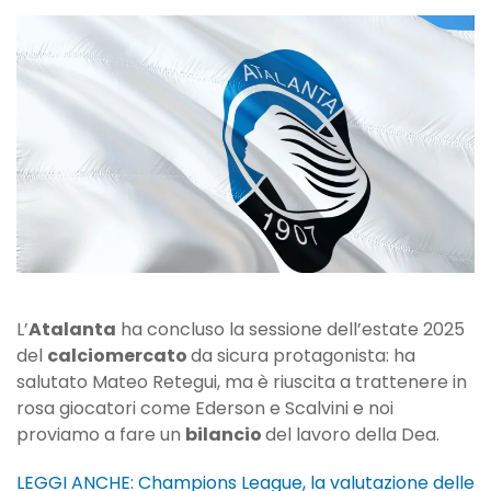
un
bilancio
del
calciomercato:
così
nella
sessione
dell’estate
2025
L’
Atalanta
ha concluso la sessione dell’estate 2025
del
calciomercato
da sicura protagonista: ha
salutato Mateo Retegui, ma è riuscita a trattenere in
rosa giocatori come Ederson e Scalvini e noi
proviamo a fare un
bilancio
del lavoro della Dea.
LEGGI ANCHE: Champions League, la valutazione delle