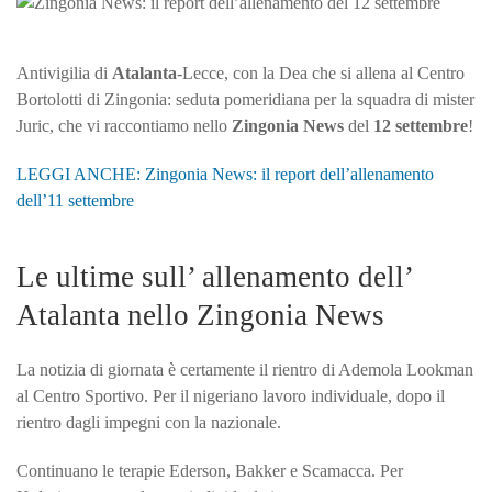
il
rep
del
Antivigilia di
Atalanta
-Lecce, con la Dea che si allena al Centro
del
Bortolotti di Zingonia: seduta pomeridiana per la squadra di mister
12
Juric, che vi raccontiamo nello
Zingonia News
del
12 settembre
!
set
LEGGI ANCHE: Zingonia News: il report dell’allenamento
dell’11 settembre
Le ultime sull’ allenamento dell’
Atalanta nello Zingonia News
La notizia di giornata è certamente il rientro di Ademola Lookman
al Centro Sportivo. Per il nigeriano lavoro individuale, dopo il
rientro dagli impegni con la nazionale.
Continuano le terapie Ederson, Bakker e Scamacca. Per