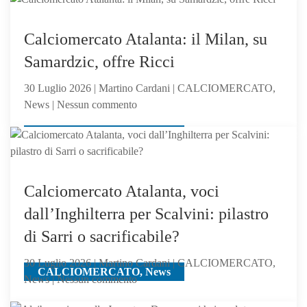
di
Sarri,
Calciomercato Atalanta: il Milan, su
verso
Samardzic, offre Ricci
l’Atalanta:
il
30 Luglio 2026 | Martino Cardani | CALCIOMERCATO,
mister
su
News | Nessun commento
lo
Calciomercato
chiama
CALCIOMERCATO, News
Atalanta:
il
Milan,
su
Calciomercato Atalanta, voci
Samardzic,
dall’Inghilterra per Scalvini: pilastro
offre
di Sarri o sacrificabile?
Ricci
30 Luglio 2026 | Martino Cardani | CALCIOMERCATO,
CALCIOMERCATO, News
su
News | Nessun commento
Calciomercato