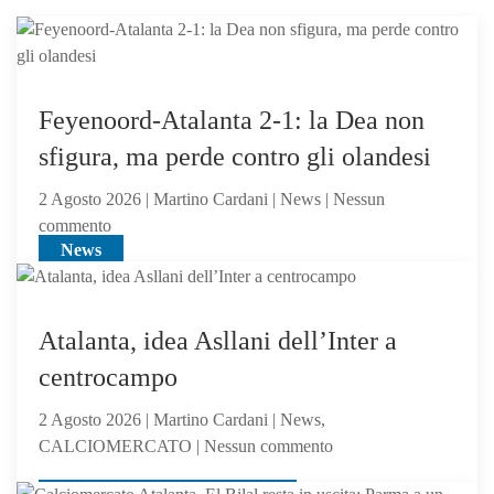
Feyenoord-Atalanta 2-1: la Dea non
sfigura, ma perde contro gli olandesi
2 Agosto 2026 | Martino Cardani | News | Nessun
su
commento
News
Feyenoord-
Atalanta
2-
1:
Atalanta, idea Asllani dell’Inter a
la
centrocampo
Dea
non
2 Agosto 2026 | Martino Cardani | News,
sfigura,
su
CALCIOMERCATO | Nessun commento
ma
Atalanta,
perde