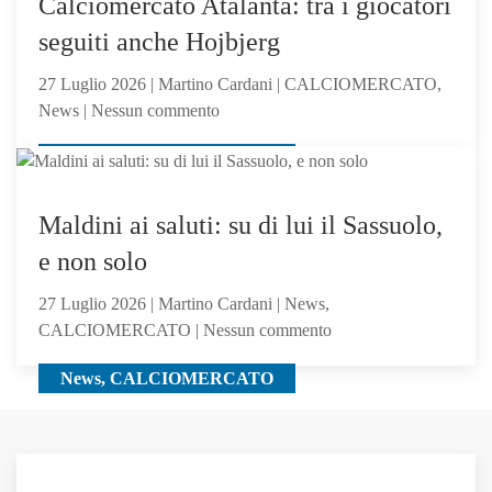
Calciomercato Atalanta: tra i giocatori
C
seguiti anche Hojbjerg
Girone
B
27 Luglio 2026 | Martino Cardani | CALCIOMERCATO,
su
News | Nessun commento
Calciomercato
CALCIOMERCATO, News
Atalanta:
tra
i
Maldini ai saluti: su di lui il Sassuolo,
giocatori
e non solo
seguiti
anche
27 Luglio 2026 | Martino Cardani | News,
Hojbjerg
su
CALCIOMERCATO | Nessun commento
Maldini
News, CALCIOMERCATO
ai
saluti:
su
di
lui