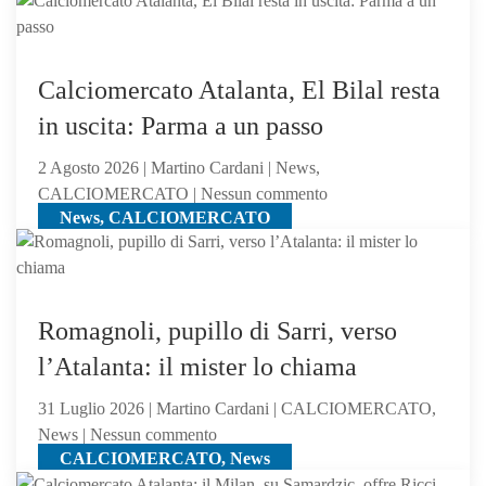
News, CALCIOMERCATO
idea
contro
Asllani
gli
dell’Inter
olandesi
a
Calciomercato Atalanta, El Bilal resta
centrocampo
in uscita: Parma a un passo
2 Agosto 2026 | Martino Cardani | News,
su
CALCIOMERCATO | Nessun commento
News, CALCIOMERCATO
Calciomercato
Atalanta,
El
Bilal
resta
Romagnoli, pupillo di Sarri, verso
in
l’Atalanta: il mister lo chiama
uscita:
Parma
31 Luglio 2026 | Martino Cardani | CALCIOMERCATO,
a
su
News | Nessun commento
un
CALCIOMERCATO, News
Romagnoli,
passo
pupillo