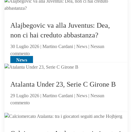
Atalanta,
voci
dall’Inghilterra
per
Alajbegovic va alla Juventus: Dea,
Scalvini:
non ci hai creduto abbastanza?
pilastro
di
30 Luglio 2026 | Martino Cardani | News | Nessun
Sarri
su
commento
o
News
Alajbegovic
sacrificabile?
va
alla
Juventus:
Atalanta Under 23, Serie C Girone B
Dea,
29 Luglio 2026 | Martino Cardani | News | Nessun
non
su
commento
ci
Atalanta
hai
Under
creduto
23,
abbastanza?
News
Serie