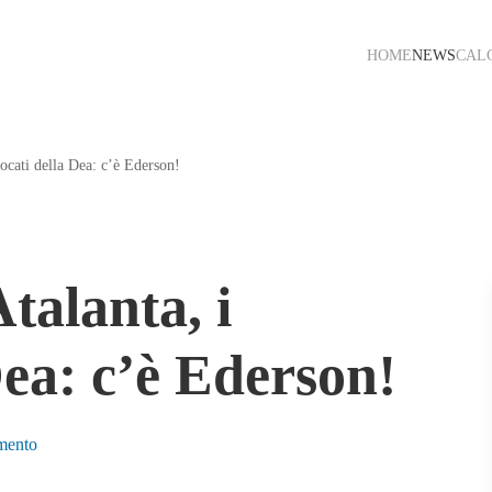
HOME
NEWS
CAL
ocati della Dea: c’è Ederson!
talanta, i
Dea: c’è Ederson!
su
mento
Verso