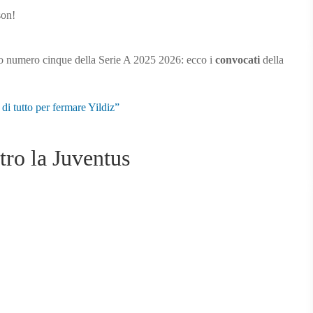
Juventus-
Atalanta,
i
convocati
rno numero cinque della Serie A 2025 2026: ecco i
convocati
della
della
Dea:
c’è
 tutto per fermare Yildiz”
Ederson!
tro la Juventus