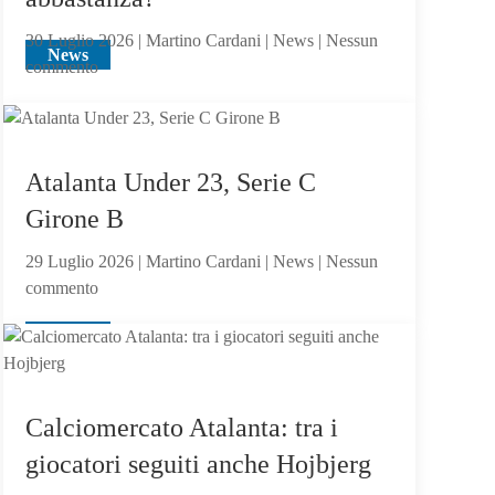
Sarri
30 Luglio 2026 | Martino Cardani | News | Nessun
o
News
su
commento
sacrificabile?
Alajbegovic
va
alla
Juventus:
Atalanta Under 23, Serie C
Dea,
Girone B
non
ci
29 Luglio 2026 | Martino Cardani | News | Nessun
hai
su
commento
creduto
Atalanta
abbastanza?
News
Under
23,
Serie
C
Calciomercato Atalanta: tra i
Girone
giocatori seguiti anche Hojbjerg
B