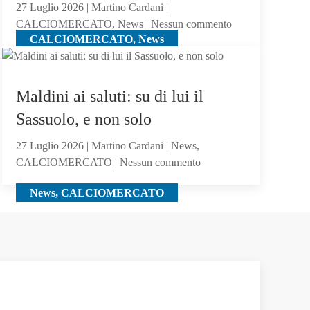
27 Luglio 2026 | Martino Cardani |
su
CALCIOMERCATO, News | Nessun commento
CALCIOMERCATO, News
Calciomercato
Atalanta:
tra
i
Maldini ai saluti: su di lui il
giocatori
Sassuolo, e non solo
seguiti
anche
27 Luglio 2026 | Martino Cardani | News,
Hojbjerg
su
CALCIOMERCATO | Nessun commento
Maldini
News, CALCIOMERCATO
ai
saluti:
su
di
lui
il
Sassuolo,