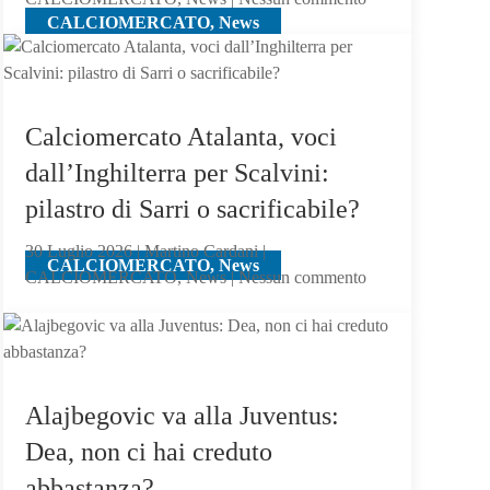
chiama
CALCIOMERCATO, News
Calciomercato
Atalanta:
il
Milan,
su
Calciomercato Atalanta, voci
Samardzic,
dall’Inghilterra per Scalvini:
offre
pilastro di Sarri o sacrificabile?
Ricci
30 Luglio 2026 | Martino Cardani |
CALCIOMERCATO, News
su
CALCIOMERCATO, News | Nessun commento
Calciomercato
Atalanta,
voci
dall’Inghilterra
per
Alajbegovic va alla Juventus:
Scalvini:
Dea, non ci hai creduto
pilastro
abbastanza?
di