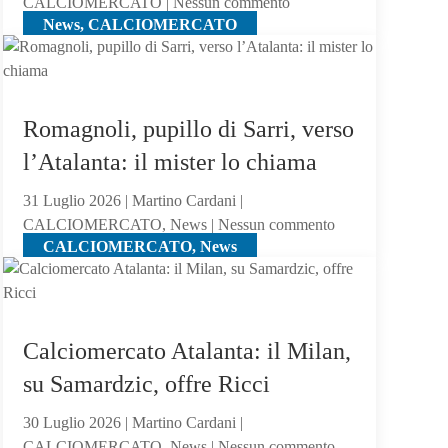
su
CALCIOMERCATO | Nessun commento
News, CALCIOMERCATO
Calciomercato
Atalanta,
El
Bilal
resta
Romagnoli, pupillo di Sarri, verso
in
l’Atalanta: il mister lo chiama
uscita:
Parma
31 Luglio 2026 | Martino Cardani |
a
su
CALCIOMERCATO, News | Nessun commento
un
CALCIOMERCATO, News
Romagnoli,
passo
pupillo
di
Sarri,
verso
Calciomercato Atalanta: il Milan,
l’Atalanta:
su Samardzic, offre Ricci
il
mister
30 Luglio 2026 | Martino Cardani |
lo
su
CALCIOMERCATO, News | Nessun commento