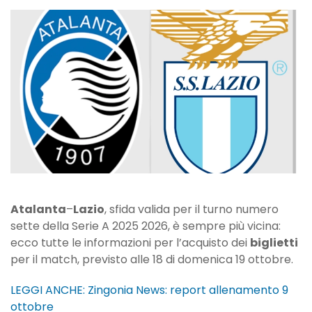
Atalanta-
Lazio:
le
informazioni
per
l’acquisto
dei
biglietti
Atalanta
–
Lazio
, sfida valida per il turno numero
sette della Serie A 2025 2026, è sempre più vicina:
ecco tutte le informazioni per l’acquisto dei
biglietti
per il match, previsto alle 18 di domenica 19 ottobre.
LEGGI ANCHE: Zingonia News: report allenamento 9
ottobre