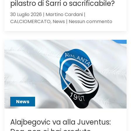
pilastro di Sarri o sacrificabile?
30 Luglio 2026 | Martino Cardani |
su
CALCIOMERCATO, News | Nessun commento
Calciom
Atalanta
voci
dall’Ingh
per
Scalvini:
pilastro
di
Sarri
o
sacrific
News
Alajbegovic va alla Juventus: