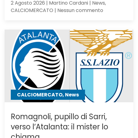
2 Agosto 2026 | Martino Cardani | News,
su
CALCIOMERCATO | Nessun commento
Calciomercat
Atalanta,
El
Bilal
resta
in
uscita:
Parma
a
un
passo
CALCIOMERCATO, News
Romagnoli, pupillo di Sarri,
verso l’Atalanta: il mister lo
chiama