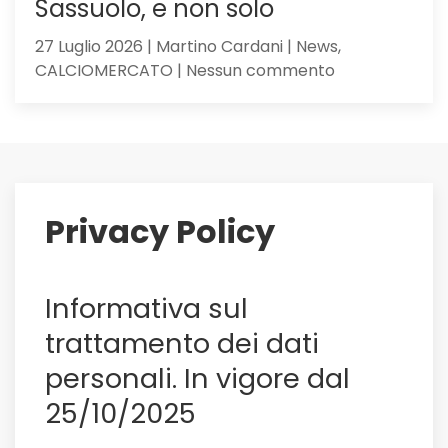
Sassuolo, e non solo
27 Luglio 2026 | Martino Cardani | News,
su
CALCIOMERCATO | Nessun commento
Maldini
ai
saluti:
su
di
lui
Privacy Policy
il
Sassuolo,
e
Informativa sul
non
solo
trattamento dei dati
personali. In vigore dal
25/10/2025