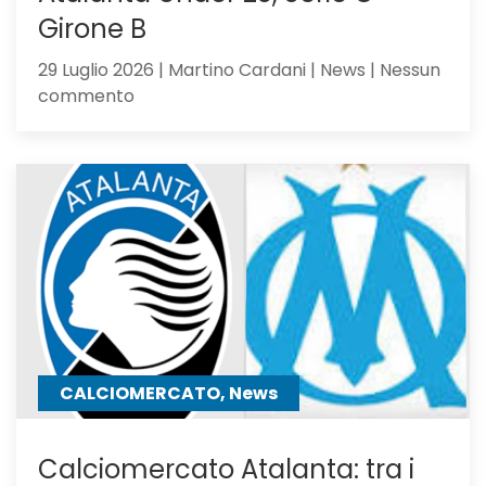
Girone B
29 Luglio 2026 | Martino Cardani | News | Nessun
su
commento
Atalanta
Under
23,
Serie
C
Girone
B
CALCIOMERCATO, News
Calciomercato Atalanta: tra i