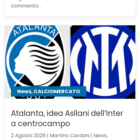
su
commento
Feyenoord-
Atalanta
2-
1:
la
Dea
non
sfigura,
ma
perde
contro
News, CALCIOMERCATO
gli
olandesi
Atalanta, idea Asllani dell’Inter
a centrocampo
2 Agosto 2026 | Martino Cardani | News,