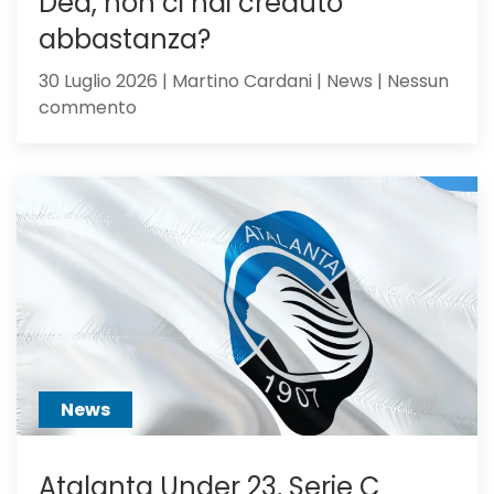
Dea, non ci hai creduto
abbastanza?
30 Luglio 2026 | Martino Cardani | News | Nessun
su
commento
Alajbegovic
va
alla
Juventus:
Dea,
non
ci
hai
creduto
abbastanza?
News
Atalanta Under 23, Serie C