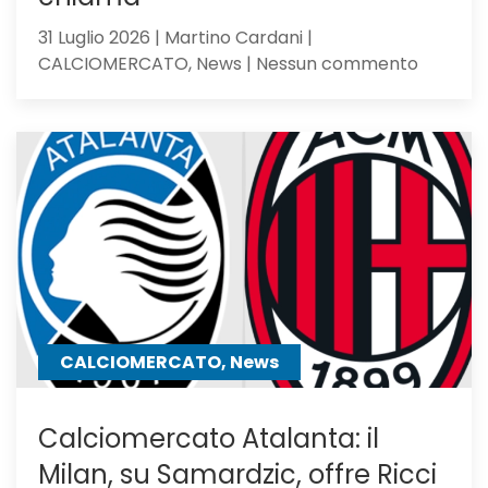
31 Luglio 2026 | Martino Cardani |
su
CALCIOMERCATO, News | Nessun commento
Romagno
pupillo
di
Sarri,
verso
l’Atalan
il
mister
lo
chiama
CALCIOMERCATO, News
Calciomercato Atalanta: il
Milan, su Samardzic, offre Ricci