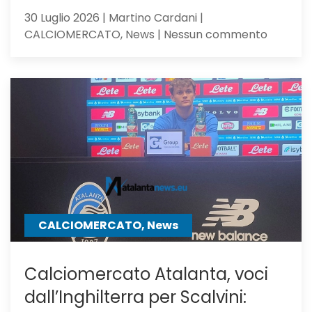
30 Luglio 2026 | Martino Cardani |
su
CALCIOMERCATO, News | Nessun commento
Calciom
Atalanta
il
Milan,
su
Samardz
offre
Ricci
CALCIOMERCATO, News
Calciomercato Atalanta, voci
dall’Inghilterra per Scalvini: