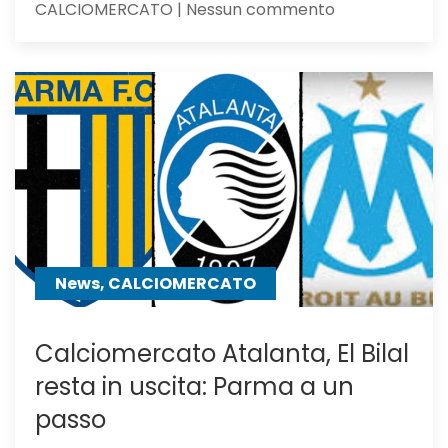
su
CALCIOMERCATO | Nessun commento
Atalanta,
idea
Asllani
dell’Inter
a
centrocampo
News, CALCIOMERCATO
Calciomercato Atalanta, El Bilal
resta in uscita: Parma a un
passo