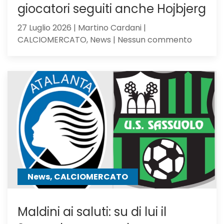
giocatori seguiti anche Hojbjerg
27 Luglio 2026 | Martino Cardani |
su
CALCIOMERCATO, News | Nessun commento
Calciom
Atalanta
tra
i
giocator
seguiti
anche
Hojbjerg
News, CALCIOMERCATO
Maldini ai saluti: su di lui il