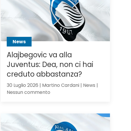
Scalvini:
pilastro
di
Sarri
o
sacrificabile?
News
Alajbegovic va alla
Juventus: Dea, non ci hai
creduto abbastanza?
30 Luglio 2026 | Martino Cardani | News |
su
Nessun commento
Alajbegovic
va
alla
Juventus:
Dea,