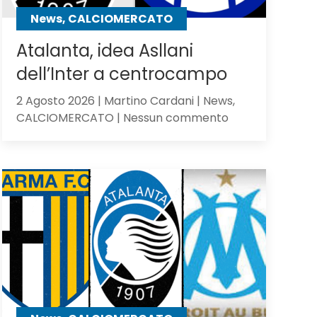
contro
News, CALCIOMERCATO
gli
olandesi
Atalanta, idea Asllani
dell’Inter a centrocampo
2 Agosto 2026 | Martino Cardani | News,
su
CALCIOMERCATO | Nessun commento
Atalanta,
idea
Asllani
dell’Inter
a
centrocampo