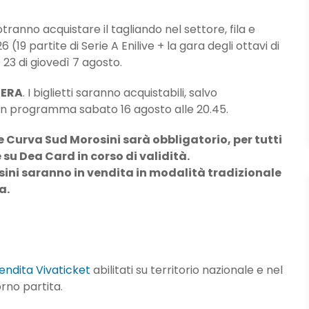
otranno acquistare il tagliando nel settore, fila e
 partite di Serie A Enilive + la gara degli ottavi di
e 23 di giovedì 7 agosto.
BERA
. I biglietti saranno acquistabili, salvo
ta, in programma sabato 16 agosto alle 20.45.
e Curva Sud Morosini sarà obbligatorio, per tutti
e su Dea Card in corso di validità.
sini saranno in vendita in modalità tradizionale
a.
endita Vivaticket
abilitati su territorio nazionale e nel
orno partita.