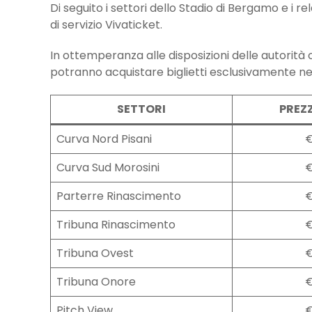
Di seguito i settori dello Stadio di Bergamo e i r
di servizio Vivaticket.
In ottemperanza alle disposizioni delle autorità
potranno acquistare biglietti esclusivamente nel
SETTORI
PREZ
Curva Nord Pisani
€ 1
Curva Sud Morosini
€ 1
Parterre Rinascimento
€ 1
Tribuna Rinascimento
€ 2
Tribuna Ovest
€ 2
Tribuna Onore
€ 4
Pitch View
€ 6