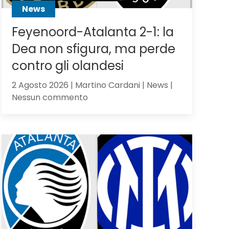
News
Feyenoord-Atalanta 2-1: la
Dea non sfigura, ma perde
contro gli olandesi
2 Agosto 2026 | Martino Cardani | News |
su
Nessun commento
Feyenoord-
Atalanta
2-
1:
la
Dea
non
sfigura,
ma
perde