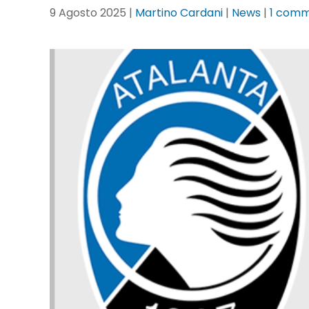
9 Agosto 2025
|
Martino Cardani
|
News
|
1 com