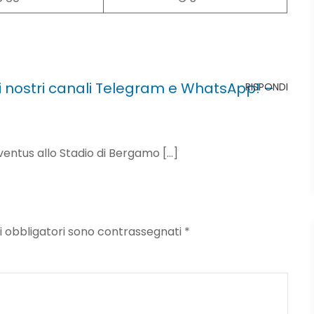
sui nostri canali Telegram e WhatsApp! –
RISPONDI
ventus allo Stadio di Bergamo […]
mpi obbligatori sono contrassegnati
*