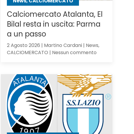
News, CALCIOMERCATO
Calciomercato Atalanta, El
Bilal resta in uscita: Parma
a un passo
2 Agosto 2026 | Martino Cardani | News,
su
CALCIOMERCATO | Nessun commento
Calciomercato
Atalanta,
El
Bilal
resta
in
uscita:
Parma
a
un
passo