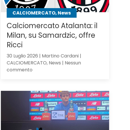
CALCIOMERCATO, News
Calciomercato Atalanta: il
Milan, su Samardzic, offre
Ricci
30 Luglio 2026 | Martino Cardani |
CALCIOMERCATO, News | Nessun
su
commento
Calciomercato
Atalanta:
il
Milan,
su
Samardzic,
offre
Ricci