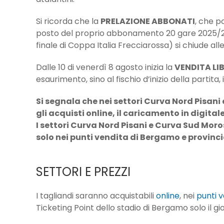
Si ricorda che la
PRELAZIONE ABBONATI
, che p
posto del proprio abbonamento 20 gare 2025/26 (19
finale di Coppa Italia Frecciarossa) si chiude all
Dalle 10 di venerdì 8 agosto inizia la
VENDITA LI
esaurimento, sino al fischio d’inizio della parti
Si segnala che nei settori Curva Nord Pisani 
gli acquisti online, il caricamento in digital
I settori Curva Nord Pisani e Curva Sud Moro
solo nei punti vendita di Bergamo e provinci
SETTORI E PREZZI
I tagliandi saranno acquistabili
online
, nei
punti v
Ticketing Point dello stadio di Bergamo solo il gi