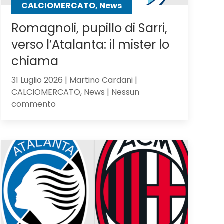
CALCIOMERCATO, News
Romagnoli, pupillo di Sarri,
verso l’Atalanta: il mister lo
chiama
31 Luglio 2026 | Martino Cardani |
CALCIOMERCATO, News | Nessun
su
commento
Romagnoli,
pupillo
di
Sarri,
verso
l’Atalanta:
il
mister
lo
chiama