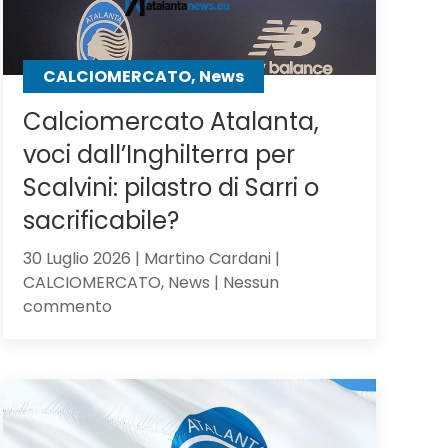
CALCIOMERCATO, News
Calciomercato Atalanta,
voci dall’Inghilterra per
Scalvini: pilastro di Sarri o
sacrificabile?
30 Luglio 2026 | Martino Cardani |
CALCIOMERCATO, News | Nessun
su
commento
Calciomercato
Atalanta,
voci
dall’Inghilterra
per