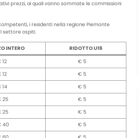
elativi prezzi, ai quali vanno sommate le commissioni
 competenti, i residenti nella regione Piemonte
 settore ospiti.
ZO INTERO
RIDOTTO U16
2
€ 5
2
€ 5
4
€ 5
5
€ 5
5
€ 5
0
€ 5
0
€ 5