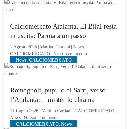
perde
News, CALCIOMERCATO
idea
contro
Asllani
gli
dell’Inter
olandesi
a
Calciomercato Atalanta, El Bilal resta
centrocampo
in uscita: Parma a un passo
2 Agosto 2026 | Martino Cardani | News,
su
CALCIOMERCATO | Nessun commento
News, CALCIOMERCATO
Calciomercato
Atalanta,
El
Bilal
resta
Romagnoli, pupillo di Sarri, verso
in
l’Atalanta: il mister lo chiama
uscita:
Parma
31 Luglio 2026 | Martino Cardani | CALCIOMERCATO,
a
su
News | Nessun commento
un
CALCIOMERCATO, News
Romagnoli,