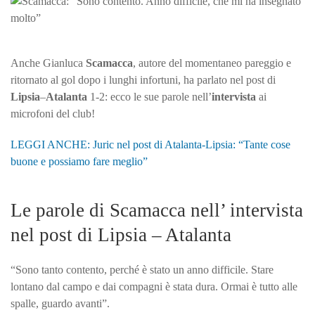
contento.
Anno
difficile,
che
Anche Gianluca
Scamacca
, autore del momentaneo pareggio e
mi
ritornato al gol dopo i lunghi infortuni, ha parlato nel post di
ha
Lipsia
–
Atalanta
1-2: ecco le sue parole nell’
intervista
ai
insegnato
microfoni del club!
molto”
LEGGI ANCHE: Juric nel post di Atalanta-Lipsia: “Tante cose
buone e possiamo fare meglio”
Le parole di Scamacca nell’ intervista
nel post di Lipsia – Atalanta
“Sono tanto contento, perché è stato un anno difficile. Stare
lontano dal campo e dai compagni è stata dura. Ormai è tutto alle
spalle, guardo avanti”.