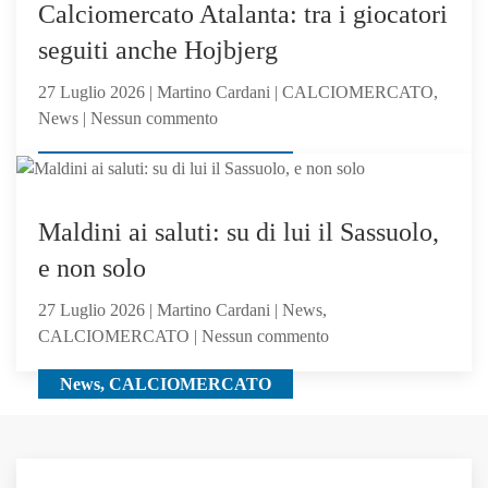
Serie
Calciomercato Atalanta: tra i giocatori
C
seguiti anche Hojbjerg
Girone
B
27 Luglio 2026 | Martino Cardani | CALCIOMERCATO,
su
News | Nessun commento
Calciomercato
CALCIOMERCATO, News
Atalanta:
tra
i
Maldini ai saluti: su di lui il Sassuolo,
giocatori
e non solo
seguiti
anche
27 Luglio 2026 | Martino Cardani | News,
Hojbjerg
su
CALCIOMERCATO | Nessun commento
Maldini
News, CALCIOMERCATO
ai
saluti:
su
di