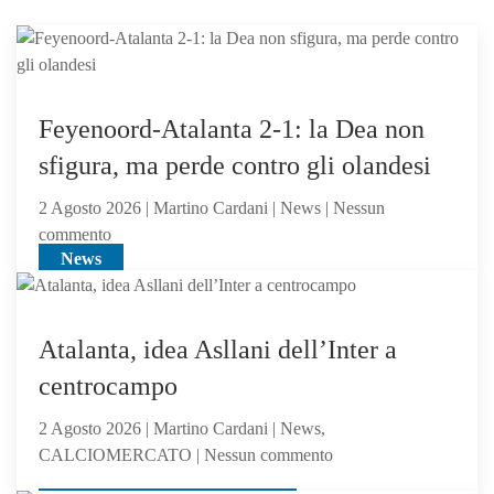
Feyenoord-Atalanta 2-1: la Dea non
sfigura, ma perde contro gli olandesi
2 Agosto 2026 | Martino Cardani | News | Nessun
su
commento
News
Feyenoord-
Atalanta
2-
1:
Atalanta, idea Asllani dell’Inter a
la
centrocampo
Dea
non
2 Agosto 2026 | Martino Cardani | News,
sfigura,
su
CALCIOMERCATO | Nessun commento
ma
Atalanta,