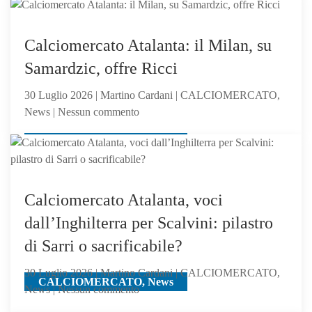
passo
pupillo
di
Sarri,
Calciomercato Atalanta: il Milan, su
verso
Samardzic, offre Ricci
l’Atalanta:
il
30 Luglio 2026 | Martino Cardani | CALCIOMERCATO,
mister
su
News | Nessun commento
lo
Calciomercato
chiama
CALCIOMERCATO, News
Atalanta:
il
Milan,
su
Calciomercato Atalanta, voci
Samardzic,
dall’Inghilterra per Scalvini: pilastro
offre
di Sarri o sacrificabile?
Ricci
30 Luglio 2026 | Martino Cardani | CALCIOMERCATO,
CALCIOMERCATO, News
su
News | Nessun commento
Calciomercato