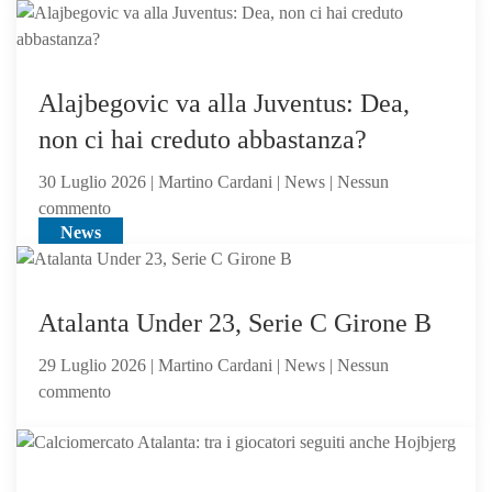
Atalanta,
voci
dall’Inghilterra
per
Alajbegovic va alla Juventus: Dea,
Scalvini:
non ci hai creduto abbastanza?
pilastro
di
30 Luglio 2026 | Martino Cardani | News | Nessun
Sarri
su
commento
o
News
Alajbegovic
sacrificabile?
va
alla
Juventus:
Atalanta Under 23, Serie C Girone B
Dea,
29 Luglio 2026 | Martino Cardani | News | Nessun
non
su
commento
ci
Atalanta
hai
Under
creduto
23,
abbastanza?
News