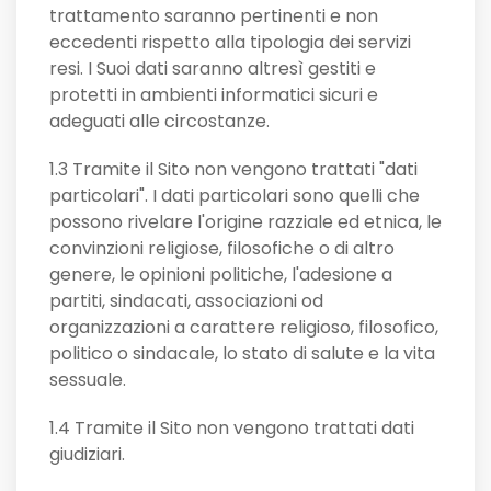
trattamento saranno pertinenti e non
eccedenti rispetto alla tipologia dei servizi
resi. I Suoi dati saranno altresì gestiti e
protetti in ambienti informatici sicuri e
adeguati alle circostanze.
1.3 Tramite il Sito non vengono trattati "dati
particolari". I dati particolari sono quelli che
possono rivelare l'origine razziale ed etnica, le
convinzioni religiose, filosofiche o di altro
genere, le opinioni politiche, l'adesione a
partiti, sindacati, associazioni od
organizzazioni a carattere religioso, filosofico,
politico o sindacale, lo stato di salute e la vita
sessuale.
1.4 Tramite il Sito non vengono trattati dati
giudiziari.