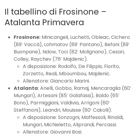
Il tabellino di Frosinone –
Atalanta Primavera
Frosinone:
Minicangeli, Luchetti, Obleac, Cichero
(89′ Vaccà), Lohmatov (89′ Pantano), Befani (89′
Buonpane), Ndow, Toci (82′ Molignano), Cesari,
Colley, Raychev (76′ Majdenic).
A disposizione: Rodolfo, De Filippis, Fiorito,
Zorzetto, Reali, Mboumbou, Majdenic.
Allenatore: Giancarlo Marini.
Atalanta
: Anelli, Gobbo, Ramaj, Mencaraglia (60′
Mungari), Artesani (85′ Galafassi), Baldo (65′
Bono), Parmiggiani, Valdivia, Arrigoni (60′
Steffanoni), Leandri, Mouisse (60′ Cakolli).
A disposizione: Sonzogni, Maffessoli, Rinaldi,
Mungari, Michieletto, Aliprandi, Percassi.
Allenatore: Giovanni Bosi.