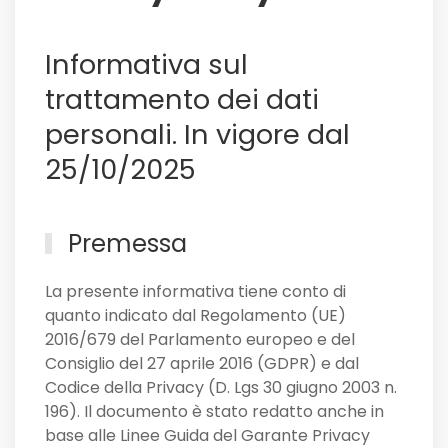
Sassuolo,
e
Informativa sul
non
solo
trattamento dei dati
personali. In vigore dal
25/10/2025
Premessa
La presente informativa tiene conto di
quanto indicato dal Regolamento (UE)
2016/679 del Parlamento europeo e del
Consiglio del 27 aprile 2016 (GDPR) e dal
Codice della Privacy (D. Lgs 30 giugno 2003 n.
196). Il documento è stato redatto anche in
base alle Linee Guida del Garante Privacy