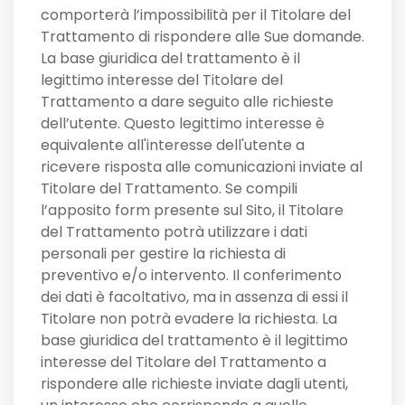
comporterà l’impossibilità per il Titolare del
Trattamento di rispondere alle Sue domande.
La base giuridica del trattamento è il
legittimo interesse del Titolare del
Trattamento a dare seguito alle richieste
dell’utente. Questo legittimo interesse è
equivalente all'interesse dell'utente a
ricevere risposta alle comunicazioni inviate al
Titolare del Trattamento. Se compili
l’apposito form presente sul Sito, il Titolare
del Trattamento potrà utilizzare i dati
personali per gestire la richiesta di
preventivo e/o intervento. Il conferimento
dei dati è facoltativo, ma in assenza di essi il
Titolare non potrà evadere la richiesta. La
base giuridica del trattamento è il legittimo
interesse del Titolare del Trattamento a
rispondere alle richieste inviate dagli utenti,