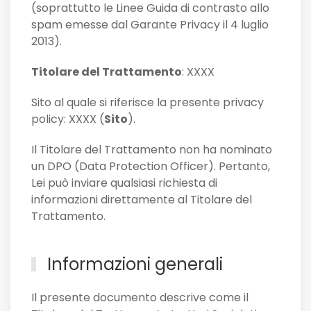
(soprattutto le Linee Guida di contrasto allo
spam emesse dal Garante Privacy il 4 luglio
2013).
Titolare del Trattamento
: XXXX
Sito al quale si riferisce la presente privacy
policy: XXXX (
Sito
).
Il Titolare del Trattamento non ha nominato
un DPO (Data Protection Officer). Pertanto,
Lei può inviare qualsiasi richiesta di
informazioni direttamente al Titolare del
Trattamento.
Informazioni generali
Il presente documento descrive come il