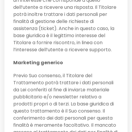
un interesse che corrisponde a quello
dell’utente a ricevere una risposta. Il Titolare
potrà inoltre trattare i dati personali per
finalità di gestione delle richieste di
assistenza (ticket). Anche in questo caso, la
base giuridica è il legittimo interesse del
Titolare a fornire riscontro, in linea con
l’interesse dell’utente a ricevere supporto.
Marketing generico
Previo Suo consenso, il Titolare del
Trattamento potrà trattare i dati personali
da Lei conferiti al fine di inviarLe materiale
pubblicitario e/o newsletter relativo a
prodotti propri o di terzi. La base giuridica di
questo trattamento è il Suo consenso. Il
conferimento dei dati personali per questa
finalità è meramente facoltativo. Il mancato