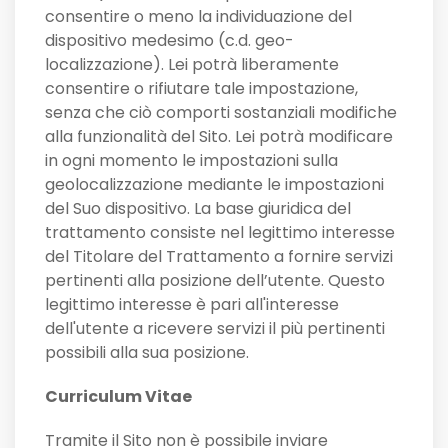
consentire o meno la individuazione del
dispositivo medesimo (c.d. geo-
localizzazione). Lei potrà liberamente
consentire o rifiutare tale impostazione,
senza che ciò comporti sostanziali modifiche
alla funzionalità del Sito. Lei potrà modificare
in ogni momento le impostazioni sulla
geolocalizzazione mediante le impostazioni
del Suo dispositivo. La base giuridica del
trattamento consiste nel legittimo interesse
del Titolare del Trattamento a fornire servizi
pertinenti alla posizione dell’utente. Questo
legittimo interesse è pari all'interesse
dell'utente a ricevere servizi il più pertinenti
possibili alla sua posizione.
Curriculum Vitae
Tramite il Sito non è possibile inviare