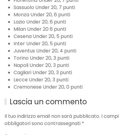
Fiorentina Under 20, 7 punti
Sassuolo Under 20, 7 punti
Monza Under 20, 6 punti
Lazio Under 20, 6 punti
Milan Under 20 6 punti
Cesena Under 20, 5 punti
Inter Under 20, 5 punti
Juventus Under 20, 4 punti
Torino Under 20, 3 punti
Napoli Under 20, 3 punti
Cagliari Under 20, 3 punti
Lecce Under 20, 3 punti
Cremonese Under 20, 0 punti
Lascia un commento
Il tuo indirizzo email non sarà pubblicato. I campi
obbligatori sono contrassegnati
*