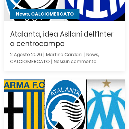
perde
contro
News, CALCIOMERCATO
gli
olandesi
Atalanta, idea Asllani dell’Inter
a centrocampo
2 Agosto 2026 | Martino Cardani | News,
su
CALCIOMERCATO | Nessun commento
Atalanta,
idea
Asllani
dell’Inter
a
centrocampo