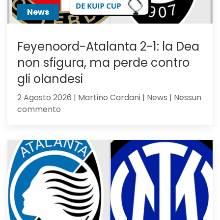
News
Feyenoord-Atalanta 2-1: la Dea
non sfigura, ma perde contro
gli olandesi
2 Agosto 2026 | Martino Cardani | News | Nessun
su
commento
Feyenoord-
Atalanta
2-
1:
la
Dea
non
sfigura,
ma