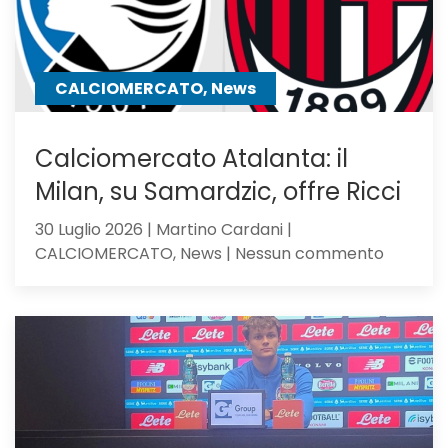
mister
lo
chiama
CALCIOMERCATO, News
Calciomercato Atalanta: il
Milan, su Samardzic, offre Ricci
30 Luglio 2026 | Martino Cardani |
su
CALCIOMERCATO, News | Nessun commento
Calciom
Atalanta
il
Milan,
su
Samardz
offre
Ricci