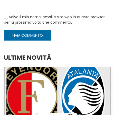
Salva il mio nome, email e sito web in questo browser
per la prossima volta che commento.
INVIA COMMENTO
ULTIME NOVITÀ