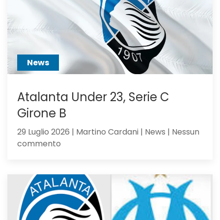
ci
hai
creduto
abbastanza?
News
Atalanta Under 23, Serie C
Girone B
29 Luglio 2026 | Martino Cardani | News | Nessun
su
commento
Atalanta
Under
23,
Serie
C
Girone