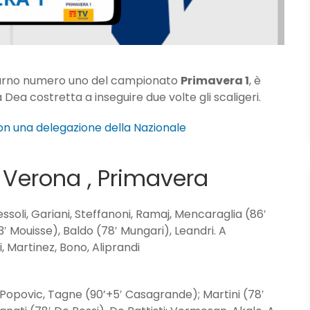
il turno numero uno del campionato
Primavera 1
, è
a Dea costretta a inseguire due volte gli scaligeri.
con una delegazione della Nazionale
 – Verona , Primavera
fessoli, Gariani, Steffanoni, Ramaj, Mencaraglia (86′
′ Mouisse), Baldo (78′ Mungari), Leandri. A
, Martinez, Bono, Aliprandi
, Popovic, Tagne (90’+5′ Casagrande); Martini (78′