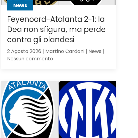
News
Feyenoord-Atalanta 2-1: la
Dea non sfigura, ma perde
contro gli olandesi
2 Agosto 2026 | Martino Cardani | News |
su
Nessun commento
Feyenoord-
Atalanta
2-
1:
la
Dea
non
sfigura,
ma
perde