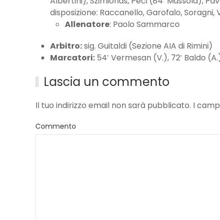
Albertini), Szimionas, Peci (84′ Mussola), Pav
disposizione: Raccanello, Garofalo, Soragni, V
Allenatore
: Paolo Sammarco
Arbitro:
sig. Guitaldi (Sezione AIA di Rimini)
Marcatori:
54′ Vermesan (V.), 72′ Baldo (A.)
Lascia un commento
Il tuo indirizzo email non sarà pubblicato. I ca
Commento