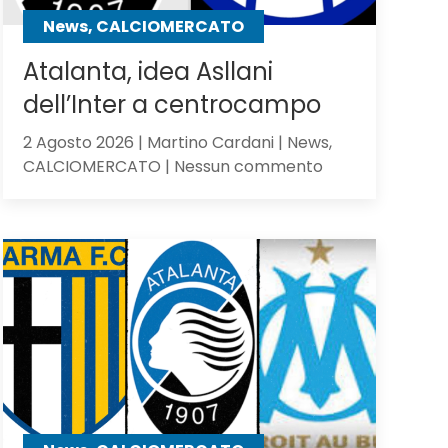
contro
News, CALCIOMERCATO
gli
olandesi
Atalanta, idea Asllani
dell’Inter a centrocampo
2 Agosto 2026 | Martino Cardani | News,
su
CALCIOMERCATO | Nessun commento
Atalanta,
idea
Asllani
dell’Inter
a
centrocampo