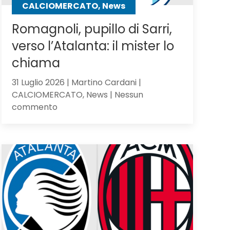
CALCIOMERCATO, News
Romagnoli, pupillo di Sarri,
verso l’Atalanta: il mister lo
chiama
31 Luglio 2026 | Martino Cardani |
CALCIOMERCATO, News | Nessun
su
commento
Romagnoli,
pupillo
di
Sarri,
verso
l’Atalanta:
il
mister
lo
chiama