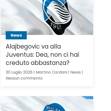
Scalvini:
pilastro
di
Sarri
o
sacrificabile?
News
Alajbegovic va alla
Juventus: Dea, non ci hai
creduto abbastanza?
30 Luglio 2026 | Martino Cardani | News |
su
Nessun commento
Alajbegovic
va
alla
Juventus:
Dea,