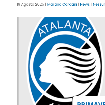
19 Agosto 2025
|
Martino Cardani
|
News
|
Nessu