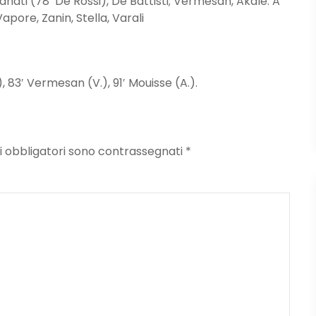
anati (78′ De Rossi), De Battisti; Vermesan, Akale. A
apore, Zanin, Stella, Varali
, 83′ Vermesan (V.), 91′ Mouisse (A.).
mpi obbligatori sono contrassegnati
*