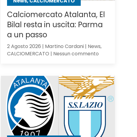
News, CALCIOMERCATO
Calciomercato Atalanta, El
Bilal resta in uscita: Parma
a un passo
2 Agosto 2026 | Martino Cardani | News,
su
CALCIOMERCATO | Nessun commento
Calciomercato
Atalanta,
El
Bilal
resta
in
uscita:
Parma
a
un
passo