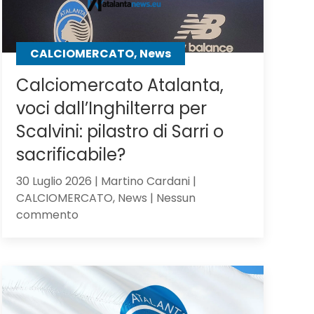
CALCIOMERCATO, News
Calciomercato Atalanta,
voci dall’Inghilterra per
Scalvini: pilastro di Sarri o
sacrificabile?
30 Luglio 2026 | Martino Cardani |
CALCIOMERCATO, News | Nessun
su
commento
Calciomercato
Atalanta,
voci
dall’Inghilterra
per