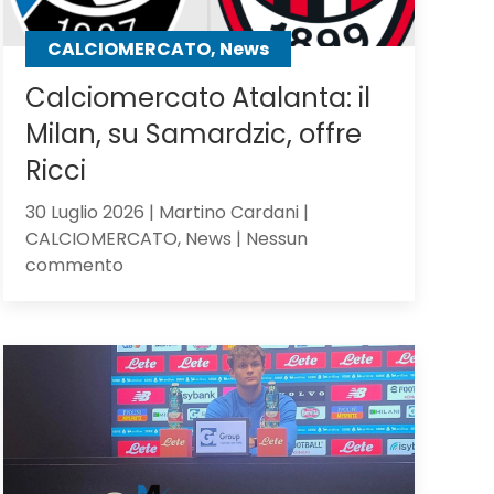
CALCIOMERCATO, News
Calciomercato Atalanta: il
Milan, su Samardzic, offre
Ricci
30 Luglio 2026 | Martino Cardani |
CALCIOMERCATO, News | Nessun
su
commento
Calciomercato
Atalanta:
il
Milan,
su
Samardzic,
offre
Ricci