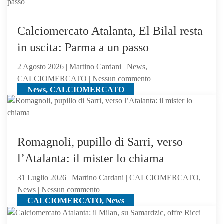
Asllani
gli
dell’Inter
olandesi
a
Calciomercato Atalanta, El Bilal resta
centrocampo
in uscita: Parma a un passo
2 Agosto 2026 | Martino Cardani | News,
su
CALCIOMERCATO | Nessun commento
News, CALCIOMERCATO
Calciomercato
Atalanta,
El
Bilal
resta
Romagnoli, pupillo di Sarri, verso
in
l’Atalanta: il mister lo chiama
uscita:
Parma
31 Luglio 2026 | Martino Cardani | CALCIOMERCATO,
a
su
News | Nessun commento
un
CALCIOMERCATO, News
Romagnoli,
passo
pupillo