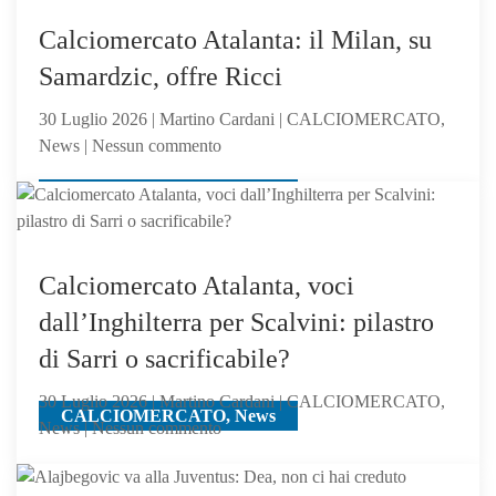
di
Sarri,
Calciomercato Atalanta: il Milan, su
verso
Samardzic, offre Ricci
l’Atalanta:
il
30 Luglio 2026 | Martino Cardani | CALCIOMERCATO,
mister
su
News | Nessun commento
lo
Calciomercato
chiama
CALCIOMERCATO, News
Atalanta:
il
Milan,
su
Calciomercato Atalanta, voci
Samardzic,
dall’Inghilterra per Scalvini: pilastro
offre
di Sarri o sacrificabile?
Ricci
30 Luglio 2026 | Martino Cardani | CALCIOMERCATO,
CALCIOMERCATO, News
su
News | Nessun commento
Calciomercato
Atalanta,