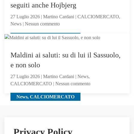
seguiti anche Hojbjerg
Girone
B
27 Luglio 2026 | Martino Cardani | CALCIOMERCATO,
su
News | Nessun commento
Calciomercato
CALCIOMERCATO, News
Atalanta:
tra
i
Maldini ai saluti: su di lui il Sassuolo,
giocatori
e non solo
seguiti
anche
27 Luglio 2026 | Martino Cardani | News,
Hojbjerg
su
CALCIOMERCATO | Nessun commento
Maldini
News, CALCIOMERCATO
ai
saluti:
su
di
lui
Privacy Policy
il