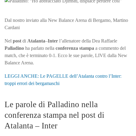
abb
Djim
dis
Dal nostro inviato alla New Balance Arena di Bergamo, Martino
per
Cardani
cos
Nel
post
di
Atalanta
–
Inter
l’allenatore della Dea Raffaele
Palladino
ha parlato nella
conferenza stampa
a commento del
match, che è terminato 0-1. Ecco le sue parole, LIVE dalla New
Balance Arena.
LEGGI ANCHE: Le PAGELLE dell’Atalanta contro l’Inter:
troppi errori dei bergamaschi
Le parole di Palladino nella
conferenza stampa nel post di
Atalanta – Inter