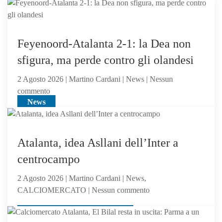
Feyenoord-Atalanta 2-1: la Dea non
sfigura, ma perde contro gli olandesi
2 Agosto 2026 | Martino Cardani | News | Nessun
su
commento
News
Feyenoord-
Atalanta
2-
1:
Atalanta, idea Asllani dell’Inter a
la
centrocampo
Dea
non
2 Agosto 2026 | Martino Cardani | News,
sfigura,
su
CALCIOMERCATO | Nessun commento
ma
Atalanta,
perde
News, CALCIOMERCATO
idea
contro