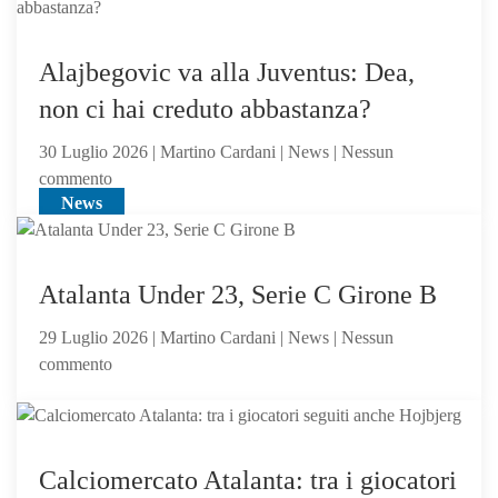
voci
dall’Inghilterra
per
Alajbegovic va alla Juventus: Dea,
Scalvini:
non ci hai creduto abbastanza?
pilastro
di
30 Luglio 2026 | Martino Cardani | News | Nessun
Sarri
su
commento
o
News
Alajbegovic
sacrificabile?
va
alla
Juventus:
Atalanta Under 23, Serie C Girone B
Dea,
29 Luglio 2026 | Martino Cardani | News | Nessun
non
su
commento
ci
Atalanta
hai
Under
creduto
23,
abbastanza?
News
Serie
Calciomercato Atalanta: tra i giocatori
C