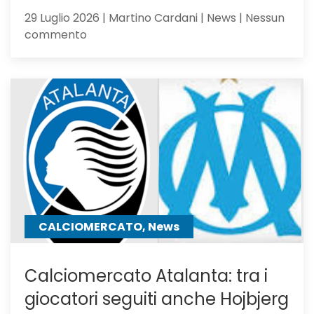
29 Luglio 2026 | Martino Cardani | News | Nessun
su
commento
Atalanta
Under
23,
Serie
C
Girone
B
CALCIOMERCATO, News
Calciomercato Atalanta: tra i
giocatori seguiti anche Hojbjerg