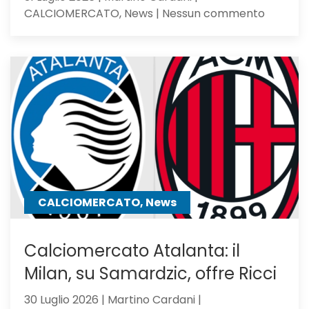
su
CALCIOMERCATO, News | Nessun commento
Romagno
pupillo
di
Sarri,
verso
l’Atalan
il
mister
lo
chiama
CALCIOMERCATO, News
Calciomercato Atalanta: il
Milan, su Samardzic, offre Ricci
30 Luglio 2026 | Martino Cardani |