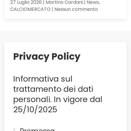
27 Luglio 2026 | Martino Cardani | News,
su
CALCIOMERCATO | Nessun commento
Maldini
ai
saluti:
su
di
lui
Privacy Policy
il
Sassuolo,
e
Informativa sul
non
solo
trattamento dei dati
personali. In vigore dal
25/10/2025