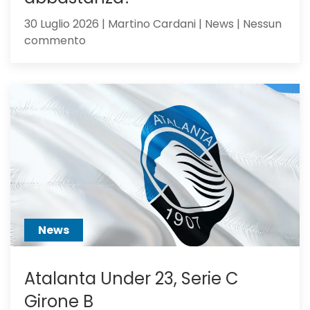
30 Luglio 2026 | Martino Cardani | News | Nessun
su
commento
Alajbegovic
va
alla
Juventus:
Dea,
non
ci
hai
creduto
abbastanza?
News
Atalanta Under 23, Serie C
Girone B