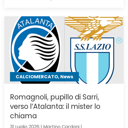
Calciomercat
Atalanta,
El
Bilal
resta
in
uscita:
Parma
a
un
passo
CALCIOMERCATO, News
Romagnoli, pupillo di Sarri,
verso l’Atalanta: il mister lo
chiama
31 Luglio 2026 | Martino Cardani |