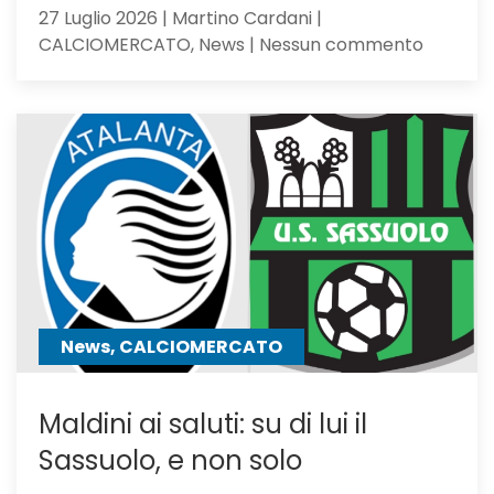
27 Luglio 2026 | Martino Cardani |
su
CALCIOMERCATO, News | Nessun commento
Calciom
Atalanta
tra
i
giocator
seguiti
anche
Hojbjerg
News, CALCIOMERCATO
Maldini ai saluti: su di lui il
Sassuolo, e non solo