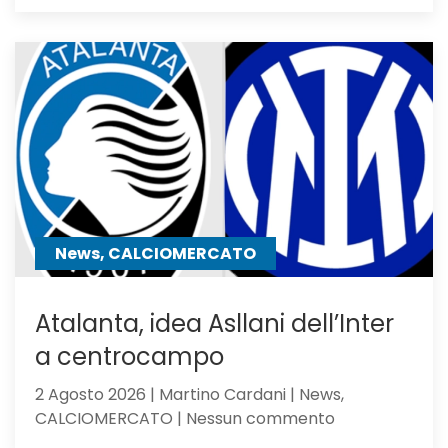
Feyenoord-
Atalanta
2-
1:
la
Dea
non
sfigura,
ma
perde
contro
News, CALCIOMERCATO
gli
olandesi
Atalanta, idea Asllani dell’Inter
a centrocampo
2 Agosto 2026 | Martino Cardani | News,
su
CALCIOMERCATO | Nessun commento
Atalanta,