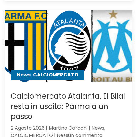
idea
Asllani
dell’Inter
a
centrocampo
News, CALCIOMERCATO
Calciomercato Atalanta, El Bilal
resta in uscita: Parma a un
passo
2 Agosto 2026 | Martino Cardani | News,
su
CALCIOMERCATO | Nessun commento