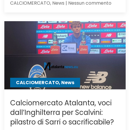
su
CALCIOMERCATO, News | Nessun commento
Calciom
Atalanta
il
Milan,
su
Samardz
offre
Ricci
CALCIOMERCATO, News
Calciomercato Atalanta, voci
dall’Inghilterra per Scalvini:
pilastro di Sarri o sacrificabile?