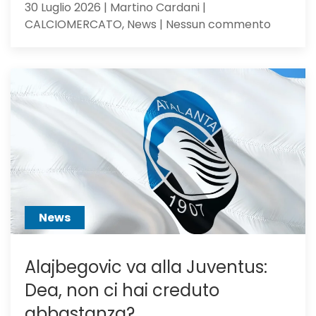
30 Luglio 2026 | Martino Cardani |
su
CALCIOMERCATO, News | Nessun commento
Calciom
Atalanta
voci
dall’Ingh
per
Scalvini:
pilastro
di
Sarri
o
sacrific
News
Alajbegovic va alla Juventus:
Dea, non ci hai creduto
abbastanza?