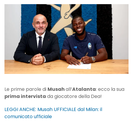
“Un
saluto
a
tutti,
non
vedo
l’ora
di
vedervi
allo
stadio!”
Le prime parole di
Musah
all’
Atalanta
: ecco la sua
prima intervista
da giocatore della Dea!
LEGGI ANCHE: Musah UFFICIALE dal Milan: il
comunicato ufficiale