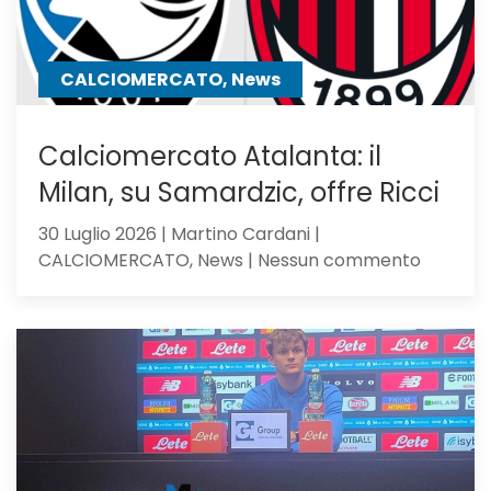
lo
chiama
CALCIOMERCATO, News
Calciomercato Atalanta: il
Milan, su Samardzic, offre Ricci
30 Luglio 2026 | Martino Cardani |
su
CALCIOMERCATO, News | Nessun commento
Calciom
Atalanta
il
Milan,
su
Samardz
offre
Ricci