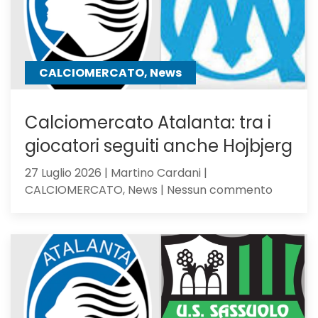
CALCIOMERCATO, News
Calciomercato Atalanta: tra i
giocatori seguiti anche Hojbjerg
27 Luglio 2026 | Martino Cardani |
su
CALCIOMERCATO, News | Nessun commento
Calciom
Atalanta
tra
i
giocator
seguiti
anche