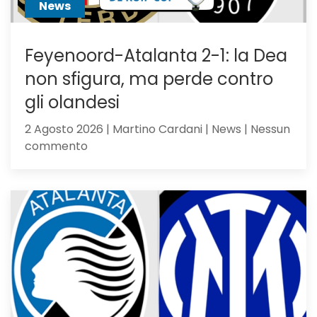
News
Feyenoord-Atalanta 2-1: la Dea
non sfigura, ma perde contro
gli olandesi
2 Agosto 2026 | Martino Cardani | News | Nessun
su
commento
Feyenoord-
Atalanta
2-
1:
la
Dea
non
sfigura,
ma
perde