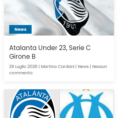
ci
hai
creduto
abbastanza?
News
Atalanta Under 23, Serie C
Girone B
29 Luglio 2026 | Martino Cardani | News | Nessun
su
commento
Atalanta
Under
23,
Serie
C
Girone
B