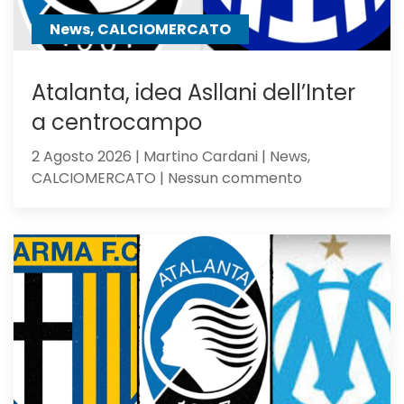
contro
News, CALCIOMERCATO
gli
olandesi
Atalanta, idea Asllani dell’Inter
a centrocampo
2 Agosto 2026 | Martino Cardani | News,
su
CALCIOMERCATO | Nessun commento
Atalanta,
idea
Asllani
dell’Inter
a
centrocampo