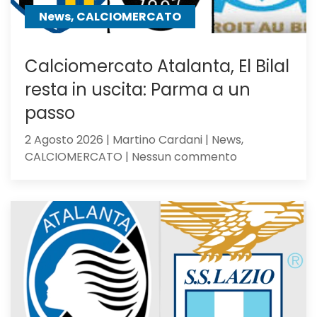
News, CALCIOMERCATO
Calciomercato Atalanta, El Bilal
resta in uscita: Parma a un
passo
2 Agosto 2026 | Martino Cardani | News,
su
CALCIOMERCATO | Nessun commento
Calciomercat
Atalanta,
El
Bilal
resta
in
uscita:
Parma
a