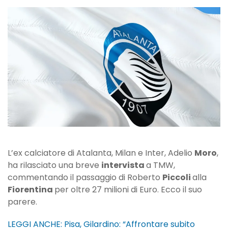
“Piccoli?
L’Atalanta
ha
sbagliato
a
farlo
andare
via”
L’ex calciatore di Atalanta, Milan e Inter, Adelio
Moro
,
ha rilasciato una breve
intervista
a TMW,
commentando il passaggio di Roberto
Piccoli
alla
Fiorentina
per oltre 27 milioni di Euro. Ecco il suo
parere.
LEGGI ANCHE: Pisa, Gilardino: “Affrontare subito