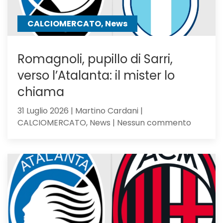
un
passo
CALCIOMERCATO, News
Romagnoli, pupillo di Sarri,
verso l’Atalanta: il mister lo
chiama
31 Luglio 2026 | Martino Cardani |
su
CALCIOMERCATO, News | Nessun commento
Romagno
pupillo
di
Sarri,
verso
l’Atalan
il
mister