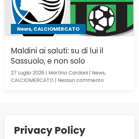
Hojbjerg
News, CALCIOMERCATO
Maldini ai saluti: su di lui il
Sassuolo, e non solo
27 Luglio 2026 | Martino Cardani | News,
su
CALCIOMERCATO | Nessun commento
Maldini
ai
saluti:
su
di
lui
Privacy Policy
il