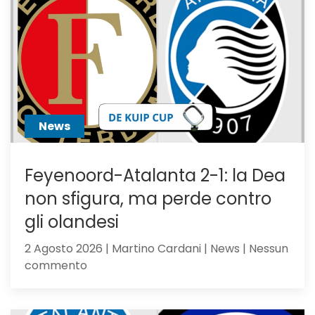
News
Feyenoord-Atalanta 2-1: la Dea
non sfigura, ma perde contro
gli olandesi
2 Agosto 2026 | Martino Cardani | News | Nessun
su
commento
Feyenoord-
Atalanta