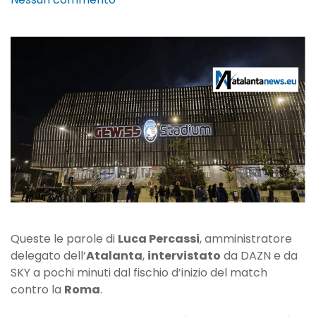
Luca
Percassi:
“Sapevamo
che
quest’anno
avremmo
avuto
difficoltà”
Queste le parole di
Luca Percassi
, amministratore
delegato dell’
Atalanta
,
intervistato
da DAZN e da
SKY a pochi minuti dal fischio d’inizio del match
contro la
Roma
.