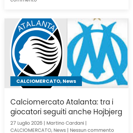
Atalanta
Under
23,
Serie
C
Girone
B
CALCIOMERCATO, News
Calciomercato Atalanta: tra i
giocatori seguiti anche Hojbjerg
27 Luglio 2026 | Martino Cardani |
su
CALCIOMERCATO, News | Nessun commento