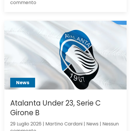
su
commento
Alajbegovic
va
alla
Juventus:
Dea,
non
ci
hai
creduto
abbastanza?
News
Atalanta Under 23, Serie C
Girone B
29 Luglio 2026 | Martino Cardani | News | Nessun
su
commento