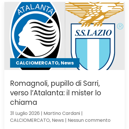
El
Bilal
resta
in
uscita:
Parma
a
un
passo
CALCIOMERCATO, News
Romagnoli, pupillo di Sarri,
verso l’Atalanta: il mister lo
chiama
31 Luglio 2026 | Martino Cardani |
su
CALCIOMERCATO, News | Nessun commento
Romagno