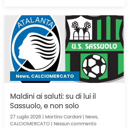
Calciom
Atalanta
tra
i
giocator
seguiti
anche
Hojbjerg
News, CALCIOMERCATO
Maldini ai saluti: su di lui il
Sassuolo, e non solo
27 Luglio 2026 | Martino Cardani | News,
su
CALCIOMERCATO | Nessun commento