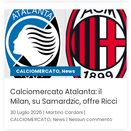
pupillo
di
Sarri,
verso
l’Atalan
il
mister
lo
chiama
CALCIOMERCATO, News
Calciomercato Atalanta: il
Milan, su Samardzic, offre Ricci
30 Luglio 2026 | Martino Cardani |
su
CALCIOMERCATO, News | Nessun commento
Calciom