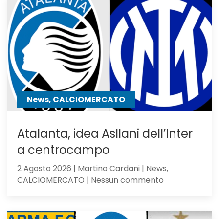
2-
1:
la
Dea
non
sfigura,
ma
perde
contro
News, CALCIOMERCATO
gli
olandesi
Atalanta, idea Asllani dell’Inter
a centrocampo
2 Agosto 2026 | Martino Cardani | News,
su
CALCIOMERCATO | Nessun commento
Atalanta,
idea
Asllani