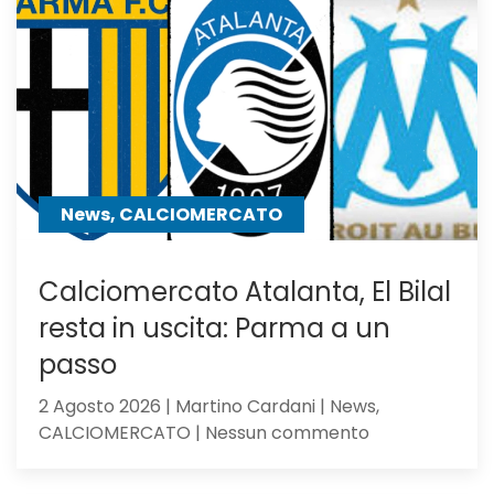
dell’Inter
a
centrocampo
News, CALCIOMERCATO
Calciomercato Atalanta, El Bilal
resta in uscita: Parma a un
passo
2 Agosto 2026 | Martino Cardani | News,
su
CALCIOMERCATO | Nessun commento
Calciomercat
Atalanta,