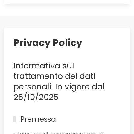
Maldini
ai
saluti:
su
di
lui
Privacy Policy
il
Sassuolo,
e
Informativa sul
non
solo
trattamento dei dati
personali. In vigore dal
25/10/2025
Premessa
La presente informativa tiene conto di