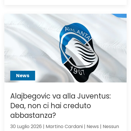
Calciom
Atalanta
voci
dall’Ingh
per
Scalvini:
pilastro
di
Sarri
o
sacrific
News
Alajbegovic va alla Juventus:
Dea, non ci hai creduto
abbastanza?
30 Luglio 2026 | Martino Cardani | News | Nessun