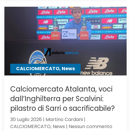
Atalanta
il
Milan,
su
Samardz
offre
Ricci
CALCIOMERCATO, News
Calciomercato Atalanta, voci
dall’Inghilterra per Scalvini:
pilastro di Sarri o sacrificabile?
30 Luglio 2026 | Martino Cardani |
su
CALCIOMERCATO, News | Nessun commento