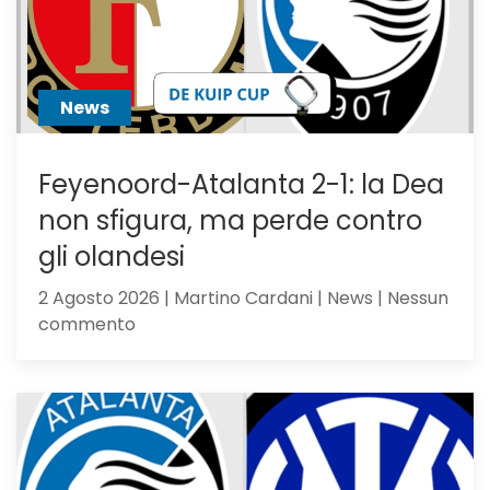
News
Feyenoord-Atalanta 2-1: la Dea
non sfigura, ma perde contro
gli olandesi
2 Agosto 2026 | Martino Cardani | News | Nessun
su
commento
Feyenoord-
Atalanta
2-
1:
la
Dea