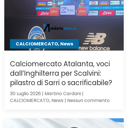
Samardz
offre
Ricci
CALCIOMERCATO, News
Calciomercato Atalanta, voci
dall’Inghilterra per Scalvini:
pilastro di Sarri o sacrificabile?
30 Luglio 2026 | Martino Cardani |
su
CALCIOMERCATO, News | Nessun commento
Calciom
Atalanta
voci
dall’Ingh