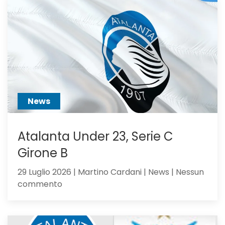
Juventus:
Dea,
non
ci
hai
creduto
abbastanza?
News
Atalanta Under 23, Serie C
Girone B
29 Luglio 2026 | Martino Cardani | News | Nessun
su
commento
Atalanta
Under
23,