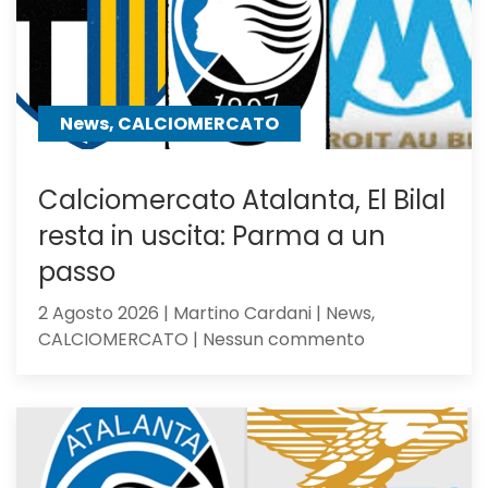
News, CALCIOMERCATO
Calciomercato Atalanta, El Bilal
resta in uscita: Parma a un
passo
2 Agosto 2026 | Martino Cardani | News,
su
CALCIOMERCATO | Nessun commento
Calciomercat
Atalanta,
El
Bilal
resta