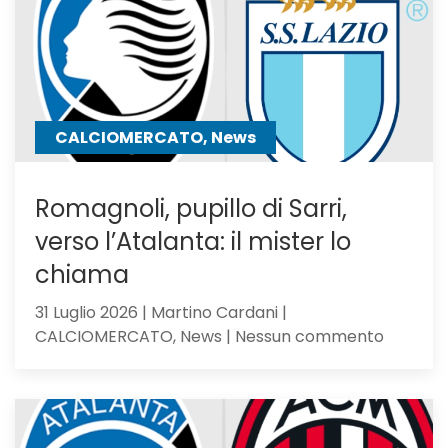
in
uscita:
Parma
a
un
passo
CALCIOMERCATO, News
Romagnoli, pupillo di Sarri,
verso l’Atalanta: il mister lo
chiama
31 Luglio 2026 | Martino Cardani |
su
CALCIOMERCATO, News | Nessun commento
Romagno
pupillo
di
Sarri,