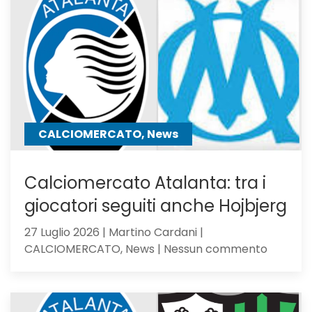
Serie
C
Girone
B
CALCIOMERCATO, News
Calciomercato Atalanta: tra i
giocatori seguiti anche Hojbjerg
27 Luglio 2026 | Martino Cardani |
su
CALCIOMERCATO, News | Nessun commento
Calciom
Atalanta
tra