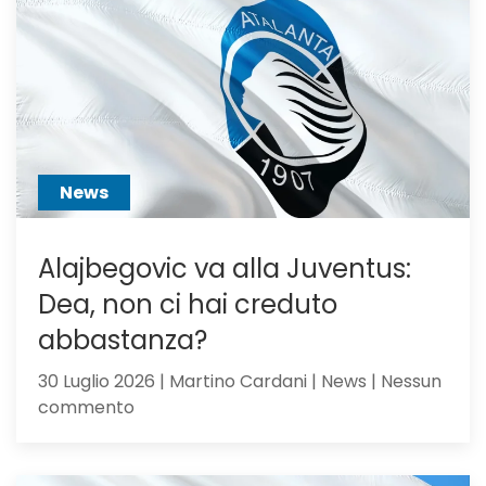
per
Scalvini:
pilastro
di
Sarri
o
sacrific
News
Alajbegovic va alla Juventus:
Dea, non ci hai creduto
abbastanza?
30 Luglio 2026 | Martino Cardani | News | Nessun
su
commento
Alajbegovic
va
alla