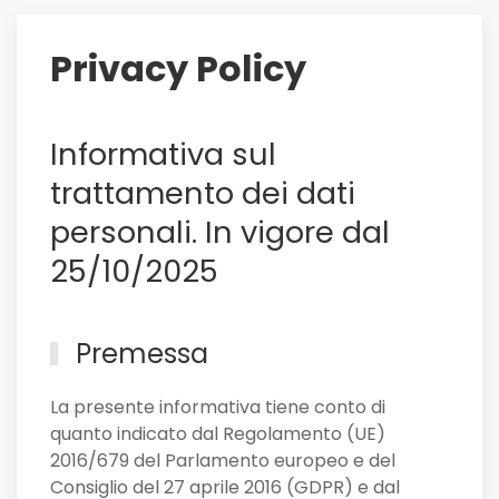
di
lui
Privacy Policy
il
Sassuolo,
e
Informativa sul
non
solo
trattamento dei dati
personali. In vigore dal
25/10/2025
Premessa
La presente informativa tiene conto di
quanto indicato dal Regolamento (UE)
2016/679 del Parlamento europeo e del
Consiglio del 27 aprile 2016 (GDPR) e dal