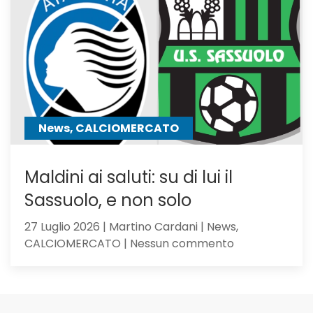
i
giocator
seguiti
anche
Hojbjerg
News, CALCIOMERCATO
Maldini ai saluti: su di lui il
Sassuolo, e non solo
27 Luglio 2026 | Martino Cardani | News,
su
CALCIOMERCATO | Nessun commento
Maldini
ai
saluti:
su