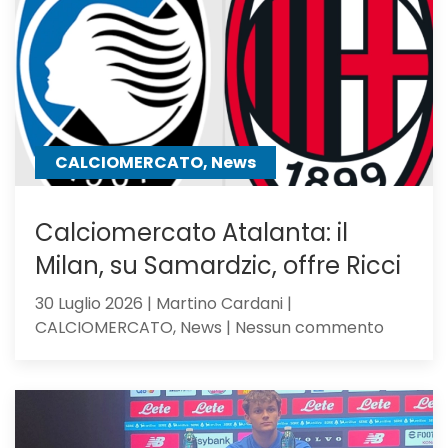
verso
l’Atalan
il
mister
lo
chiama
CALCIOMERCATO, News
Calciomercato Atalanta: il
Milan, su Samardzic, offre Ricci
30 Luglio 2026 | Martino Cardani |
su
CALCIOMERCATO, News | Nessun commento
Calciom
Atalanta
il
Milan,
su