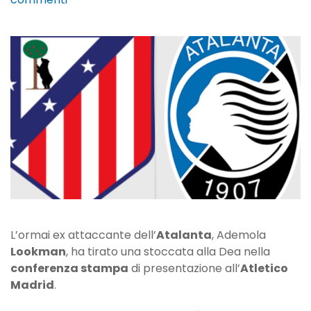
Lookman,
stoccata
alla
Dea:
“L’Atletico
è
una
benedizione,
sono
entusiasta”
L’ormai ex attaccante dell’
Atalanta
, Ademola
Lookman
, ha tirato una stoccata alla Dea nella
conferenza stampa
di presentazione all’
Atletico
Madrid
.