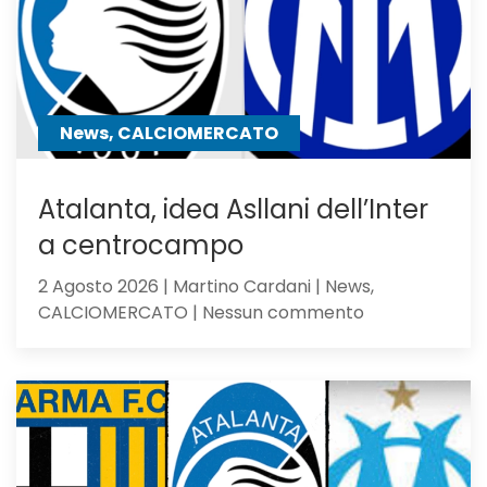
non
sfigura,
ma
perde
contro
News, CALCIOMERCATO
gli
olandesi
Atalanta, idea Asllani dell’Inter
a centrocampo
2 Agosto 2026 | Martino Cardani | News,
su
CALCIOMERCATO | Nessun commento
Atalanta,
idea
Asllani
dell’Inter
a
centrocampo