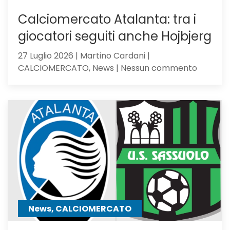
Calciomercato Atalanta: tra i
giocatori seguiti anche Hojbjerg
27 Luglio 2026 | Martino Cardani |
su
CALCIOMERCATO, News | Nessun commento
Calciom
Atalanta
tra
i
giocator
seguiti
anche
Hojbjerg
News, CALCIOMERCATO