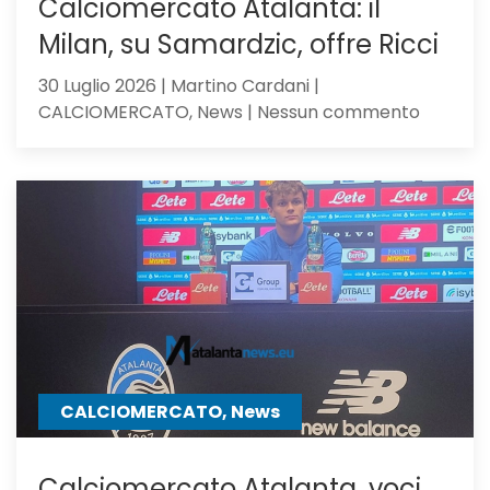
Calciomercato Atalanta: il
Milan, su Samardzic, offre Ricci
30 Luglio 2026 | Martino Cardani |
su
CALCIOMERCATO, News | Nessun commento
Calciom
Atalanta
il
Milan,
su
Samardz
offre
Ricci
CALCIOMERCATO, News
Calciomercato Atalanta, voci