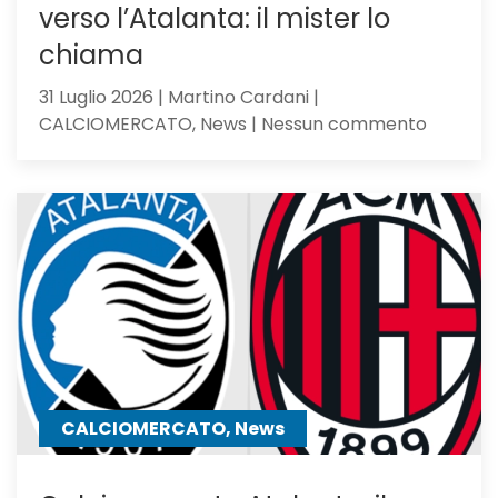
verso l’Atalanta: il mister lo
chiama
31 Luglio 2026 | Martino Cardani |
su
CALCIOMERCATO, News | Nessun commento
Romagno
pupillo
di
Sarri,
verso
l’Atalan
il
mister
lo
chiama
CALCIOMERCATO, News