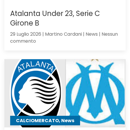
Atalanta Under 23, Serie C
Girone B
29 Luglio 2026 | Martino Cardani | News | Nessun
su
commento
Atalanta
Under
23,
Serie
C
Girone
B
CALCIOMERCATO, News