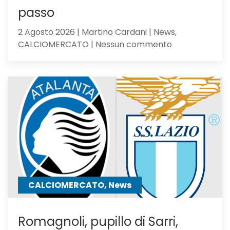
passo
2 Agosto 2026 | Martino Cardani | News,
su
CALCIOMERCATO | Nessun commento
Calciomercat
Atalanta,
El
Bilal
resta
in
uscita:
Parma
a
un
passo
CALCIOMERCATO, News
Romagnoli, pupillo di Sarri,