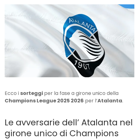
Champions:
ci
sono
tutte
le
avversarie
dell’Atalanta!
Ecco i
sorteggi
per la fase a girone unico della
Champions League 2025 2026
per l’
Atalanta
.
Le avversarie dell’ Atalanta nel
girone unico di Champions