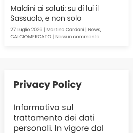
Maldini ai saluti: su di lui il
Sassuolo, e non solo
27 Luglio 2026 | Martino Cardani | News,
su
CALCIOMERCATO | Nessun commento
Maldini
ai
saluti:
su
di
lui
Privacy Policy
il
Sassuolo,
e
Informativa sul
non
solo
trattamento dei dati
personali. In vigore dal