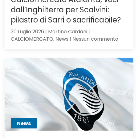
dall’Inghilterra per Scalvini:
pilastro di Sarri o sacrificabile?
30 Luglio 2026 | Martino Cardani |
su
CALCIOMERCATO, News | Nessun commento
Calciom
Atalanta
voci
dall’Ingh
per
Scalvini:
pilastro
di
Sarri
o
sacrific
News