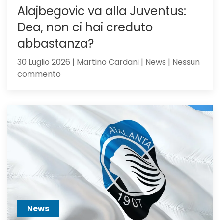
Alajbegovic va alla Juventus:
Dea, non ci hai creduto
abbastanza?
30 Luglio 2026 | Martino Cardani | News | Nessun
su
commento
Alajbegovic
va
alla
Juventus:
Dea,
non
ci
hai
creduto
abbastanza?
News