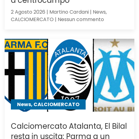
a centrocampo
2 Agosto 2026 | Martino Cardani | News,
su
CALCIOMERCATO | Nessun commento
Atalanta,
idea
Asllani
dell’Inter
a
centrocampo
News, CALCIOMERCATO
Calciomercato Atalanta, El Bilal
resta in uscita: Parma a un