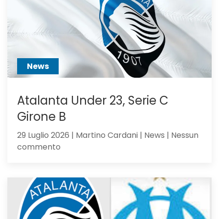
non
ci
hai
creduto
abbastanza?
News
Atalanta Under 23, Serie C
Girone B
29 Luglio 2026 | Martino Cardani | News | Nessun
su
commento
Atalanta
Under
23,
Serie
C
Girone