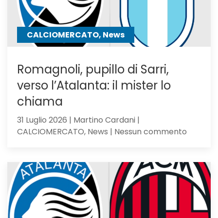
a
un
passo
CALCIOMERCATO, News
Romagnoli, pupillo di Sarri,
verso l’Atalanta: il mister lo
chiama
31 Luglio 2026 | Martino Cardani |
su
CALCIOMERCATO, News | Nessun commento
Romagno
pupillo
di
Sarri,
verso
l’Atalan
il