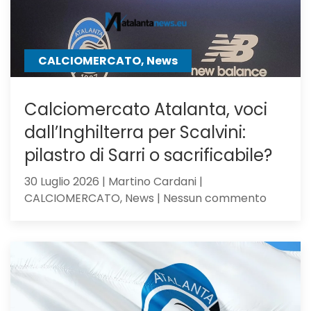
Ricci
CALCIOMERCATO, News
Calciomercato Atalanta, voci
dall’Inghilterra per Scalvini:
pilastro di Sarri o sacrificabile?
30 Luglio 2026 | Martino Cardani |
su
CALCIOMERCATO, News | Nessun commento
Calciom
Atalanta
voci
dall’Ingh
per
Scalvini: