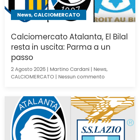
News, CALCIOMERCATO
Calciomercato Atalanta, El Bilal
resta in uscita: Parma a un
passo
2 Agosto 2026 | Martino Cardani | News,
su
CALCIOMERCATO | Nessun commento
Calciomercat
Atalanta,
El
Bilal
resta
in
uscita:
Parma