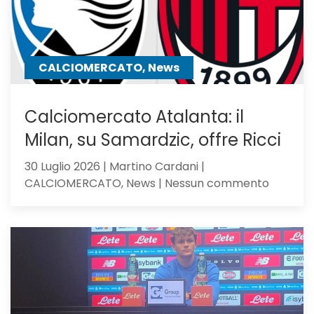
mister
lo
chiama
CALCIOMERCATO, News
Calciomercato Atalanta: il
Milan, su Samardzic, offre Ricci
30 Luglio 2026 | Martino Cardani |
su
CALCIOMERCATO, News | Nessun commento
Calciom
Atalanta
il
Milan,
su
Samardz
offre