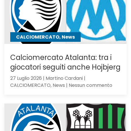
B
CALCIOMERCATO, News
Calciomercato Atalanta: tra i
giocatori seguiti anche Hojbjerg
27 Luglio 2026 | Martino Cardani |
su
CALCIOMERCATO, News | Nessun commento
Calciom
Atalanta
tra
i
giocator
seguiti