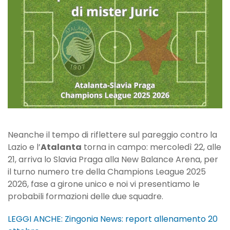
di
Atalanta-
Slavia
Praga
Neanche il tempo di riflettere sul pareggio contro la
Lazio e l’
Atalanta
torna in campo: mercoledì 22, alle
21, arriva lo Slavia Praga alla New Balance Arena, per
il turno numero tre della Champions League 2025
2026, fase a girone unico e noi vi presentiamo le
probabili formazioni delle due squadre.
LEGGI ANCHE: Zingonia News: report allenamento 20