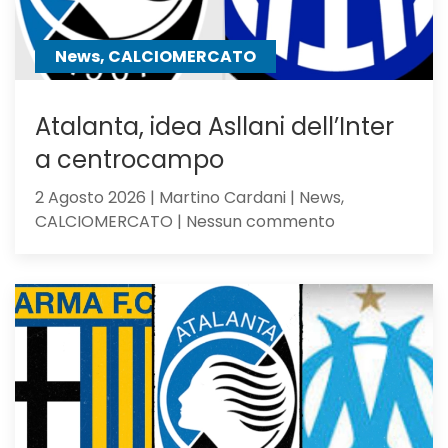
perde
contro
News, CALCIOMERCATO
gli
olandesi
Atalanta, idea Asllani dell’Inter
a centrocampo
2 Agosto 2026 | Martino Cardani | News,
su
CALCIOMERCATO | Nessun commento
Atalanta,
idea
Asllani
dell’Inter
a
centrocampo