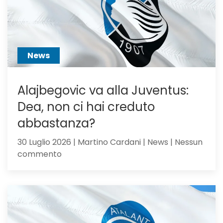
pilastro
di
Sarri
o
sacrific
News
Alajbegovic va alla Juventus:
Dea, non ci hai creduto
abbastanza?
30 Luglio 2026 | Martino Cardani | News | Nessun
su
commento
Alajbegovic
va
alla
Juventus:
Dea,