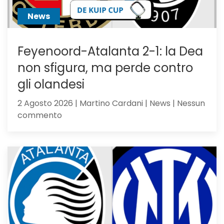
News
Feyenoord-Atalanta 2-1: la Dea
non sfigura, ma perde contro
gli olandesi
2 Agosto 2026 | Martino Cardani | News | Nessun
su
commento
Feyenoord-
Atalanta
2-
1:
la
Dea
non
sfigura,
ma