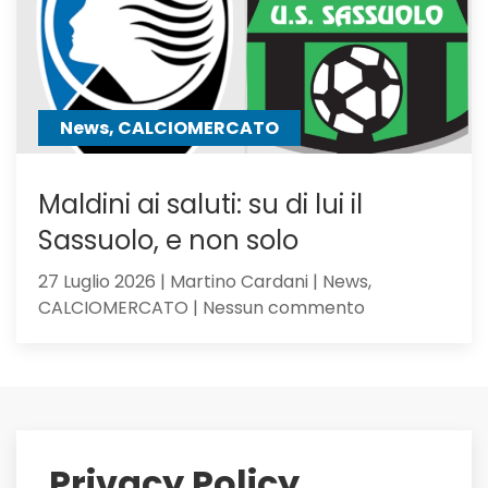
anche
Hojbjerg
News, CALCIOMERCATO
Maldini ai saluti: su di lui il
Sassuolo, e non solo
27 Luglio 2026 | Martino Cardani | News,
su
CALCIOMERCATO | Nessun commento
Maldini
ai
saluti:
su
di
lui
Privacy Policy