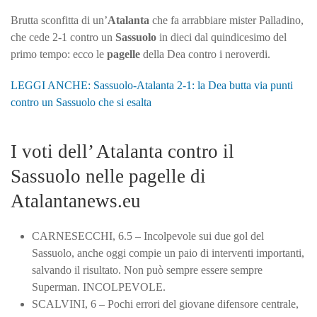
il
Brutta sconfitta di un’
Atalanta
che fa arrabbiare mister Palladino,
Sassuol
che cede 2-1 contro un
Sassuolo
in dieci dal quindicesimo del
primo tempo: ecco le
pagelle
della Dea contro i neroverdi.
LEGGI ANCHE: Sassuolo-Atalanta 2-1: la Dea butta via punti
contro un Sassuolo che si esalta
I voti dell’ Atalanta contro il
Sassuolo nelle pagelle di
Atalantanews.eu
CARNESECCHI, 6.5 – Incolpevole sui due gol del
Sassuolo, anche oggi compie un paio di interventi importanti,
salvando il risultato. Non può sempre essere sempre
Superman. INCOLPEVOLE.
SCALVINI, 6 – Pochi errori del giovane difensore centrale,