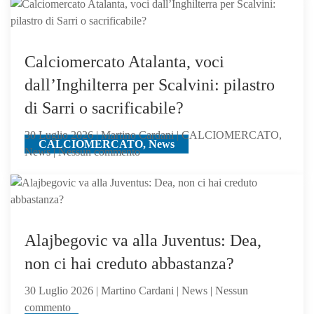
chiama
CALCIOMERCATO, News
Atalanta:
il
Milan,
su
Calciomercato Atalanta, voci
Samardzic,
dall’Inghilterra per Scalvini: pilastro
offre
di Sarri o sacrificabile?
Ricci
30 Luglio 2026 | Martino Cardani | CALCIOMERCATO,
CALCIOMERCATO, News
su
News | Nessun commento
Calciomercato
Atalanta,
voci
dall’Inghilterra
per
Alajbegovic va alla Juventus: Dea,
Scalvini:
non ci hai creduto abbastanza?
pilastro
di
30 Luglio 2026 | Martino Cardani | News | Nessun
Sarri
su
commento