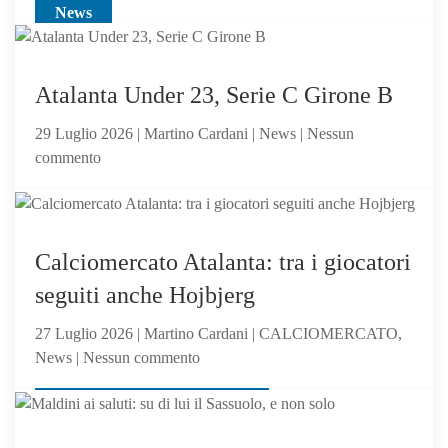
o
News
Alajbegovic
sacrificabile?
va
alla
Juventus:
Atalanta Under 23, Serie C Girone B
Dea,
29 Luglio 2026 | Martino Cardani | News | Nessun
non
su
commento
ci
Atalanta
hai
Under
creduto
23,
abbastanza?
News
Serie
Calciomercato Atalanta: tra i giocatori
C
seguiti anche Hojbjerg
Girone
B
27 Luglio 2026 | Martino Cardani | CALCIOMERCATO,
su
News | Nessun commento
Calciomercato
CALCIOMERCATO, News
Atalanta:
tra