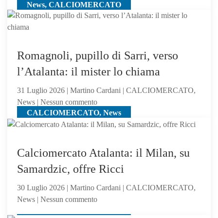
News, CALCIOMERCATO
Calciomercato
Atalanta,
El
Bilal
resta
Romagnoli, pupillo di Sarri, verso
in
l’Atalanta: il mister lo chiama
uscita:
Parma
31 Luglio 2026 | Martino Cardani | CALCIOMERCATO,
a
su
News | Nessun commento
un
CALCIOMERCATO, News
Romagnoli,
passo
pupillo
di
Sarri,
Calciomercato Atalanta: il Milan, su
verso
Samardzic, offre Ricci
l’Atalanta:
il
30 Luglio 2026 | Martino Cardani | CALCIOMERCATO,
mister
su
News | Nessun commento
lo
Calciomercato