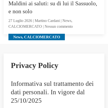
i
Maldini ai saluti: su di lui il Sassuolo,
giocatori
e non solo
seguiti
anche
27 Luglio 2026 | Martino Cardani | News,
Hojbjerg
su
CALCIOMERCATO | Nessun commento
Maldini
News, CALCIOMERCATO
ai
saluti:
su
di
lui
Privacy Policy
il
Sassuolo,
e
Informativa sul trattamento dei
non
solo
dati personali. In vigore dal
25/10/2025