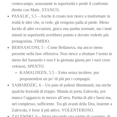
centrocampo, nonostante la superiorità e perde il confronto
diretto con Matic. STANCO.
PASALIC, 5.5 – Anche il croato non riesce a trasformare in
realtà le idee che, si vede, gli vengono palla al piede. Meno
lucido di altre occasioni, gioca una partita normale, ma i tanti
minuti in superiorità avrebbero potuto e dovuto vederlo più
protagonista. TIMIDO.
BERNASCONI, 5 – Come Bellanova, ma ancor meno
presente nella fase offensiva. Non riesce a sfruttare l’uomo in
meno del Sassuolo e non è la giornata giusta per i suoi cross
velenosi. SPENTO.
KAMALDEEN, 5.5 – Entra senza incidere, pur
proponendosi un po’ di più per i compagni.
SAMARDZIC, 6 – Un paio di palloni illuminanti, ma anche
qualche leziosità di troppo. Manda in porta Zalewski, poi
manca l’aggancio in mezzo all’area. Partita di alti e bassi ma,
nel complesso, sufficiente. Tra gli avanti della Dea, insieme a
Zalewski, è forse il più attivo. VOLENTEROSO.
ZALEWSKI, 6 – Inizia giocando una partita di coraggio, di