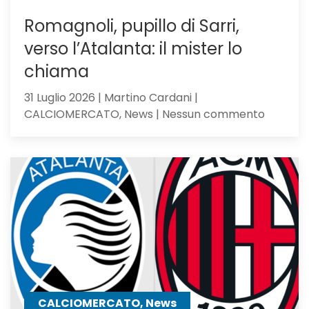
Romagnoli, pupillo di Sarri,
verso l’Atalanta: il mister lo
chiama
31 Luglio 2026 | Martino Cardani |
su
CALCIOMERCATO, News | Nessun commento
Romagno
pupillo
di
Sarri,
verso
l’Atalan
il
mister
lo
chiama
CALCIOMERCATO, News