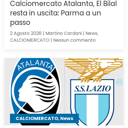
Calciomercato Atalanta, El Bilal
resta in uscita: Parma a un
passo
2 Agosto 2026 | Martino Cardani | News,
su
CALCIOMERCATO | Nessun commento
Calciomercat
Atalanta,
El
Bilal
resta
in
uscita:
Parma
a
un
passo
CALCIOMERCATO, News