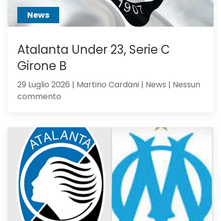
News
Atalanta Under 23, Serie C
Girone B
29 Luglio 2026 | Martino Cardani | News | Nessun
su
commento
Atalanta
Under
23,
Serie
C
Girone
B