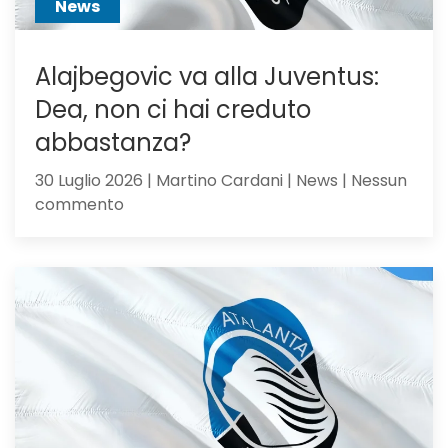
News
Alajbegovic va alla Juventus:
Dea, non ci hai creduto
abbastanza?
30 Luglio 2026 | Martino Cardani | News | Nessun
su
commento
Alajbegovic
va
alla
Juventus:
Dea,
non
ci
hai
creduto
abbastanza?