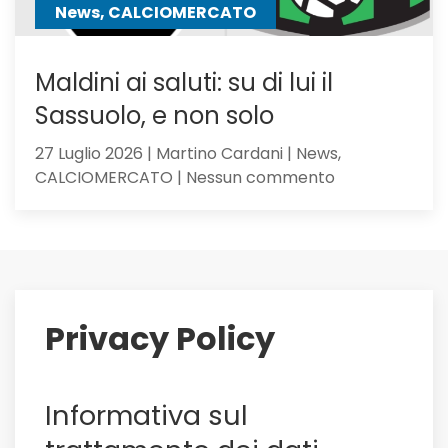
News, CALCIOMERCATO
Maldini ai saluti: su di lui il
Sassuolo, e non solo
27 Luglio 2026 | Martino Cardani | News,
su
CALCIOMERCATO | Nessun commento
Maldini
ai
saluti:
su
di
lui
Privacy Policy
il
Sassuolo,
e
Informativa sul
non
solo