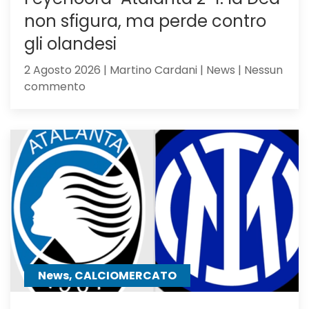
non sfigura, ma perde contro
gli olandesi
2 Agosto 2026 | Martino Cardani | News | Nessun
su
commento
Feyenoord-
Atalanta
2-
1:
la
Dea
non
sfigura,
ma
perde
contro
News, CALCIOMERCATO
gli
olandesi