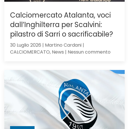
Calciomercato Atalanta, voci
dall’Inghilterra per Scalvini:
pilastro di Sarri o sacrificabile?
30 Luglio 2026 | Martino Cardani |
su
CALCIOMERCATO, News | Nessun commento
Calciom
Atalanta
voci
dall’Ingh
per
Scalvini:
pilastro
di
Sarri
o
sacrific