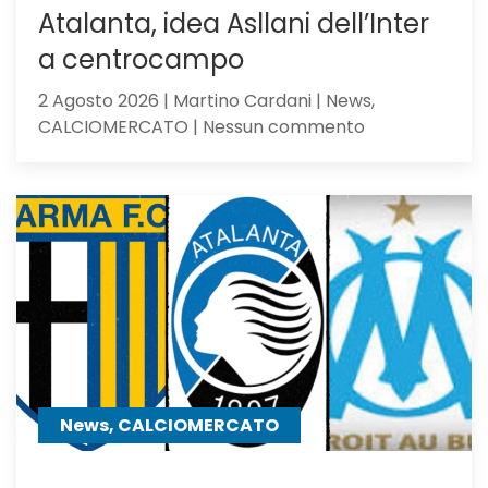
Atalanta, idea Asllani dell’Inter
a centrocampo
2 Agosto 2026 | Martino Cardani | News,
su
CALCIOMERCATO | Nessun commento
Atalanta,
idea
Asllani
dell’Inter
a
centrocampo
News, CALCIOMERCATO