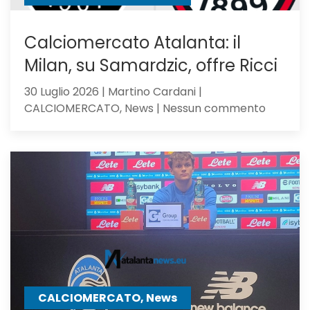
Calciomercato Atalanta: il
Milan, su Samardzic, offre Ricci
30 Luglio 2026 | Martino Cardani |
su
CALCIOMERCATO, News | Nessun commento
Calciom
Atalanta
il
Milan,
su
Samardz
offre
Ricci
CALCIOMERCATO, News