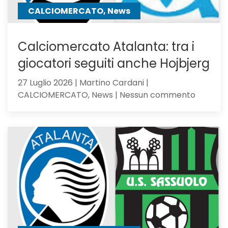
CALCIOMERCATO, News
Calciomercato Atalanta: tra i
giocatori seguiti anche Hojbjerg
27 Luglio 2026 | Martino Cardani |
su
CALCIOMERCATO, News | Nessun commento
Calciom
Atalanta
tra
i
giocator
seguiti
anche
Hojbjerg