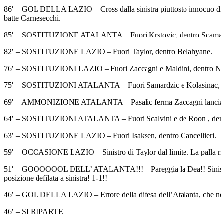
86′ – GOL DELLA LAZIO – Cross dalla sinistra piuttosto innocuo di Nun
batte Carnesecchi.
85′ – SOSTITUZIONE ATALANTA – Fuori Krstovic, dentro Scama
82′ – SOSTITUZIONE LAZIO – Fuori Taylor, dentro Belahyane.
76′ – SOSTITUZIONI LAZIO – Fuori Zaccagni e Maldini, dentro No
75′ – SOSTITUZIONI ATALANTA – Fuori Samardzic e Kolasinac, d
69′ – AMMONIZIONE ATALANTA – Pasalic ferma Zaccagni lanciato ve
64′ – SOSTITUZIONI ATALANTA – Fuori Scalvini e de Roon , de
63′ – SOSTITUZIONE LAZIO – Fuori Isaksen, dentro Cancellieri.
59′ – OCCASIONE LAZIO – Sinistro di Taylor dal limite. La palla rimb
51′ – GOOOOOOL DELL’ ATALANTA!!! – Pareggia la Dea!! Sinistro dai 1
posizione defilata a sinistra! 1-1!!
46′ – GOL DELLA LAZIO – Errore della difesa dell’Atalanta, che non 
46′ – SI RIPARTE