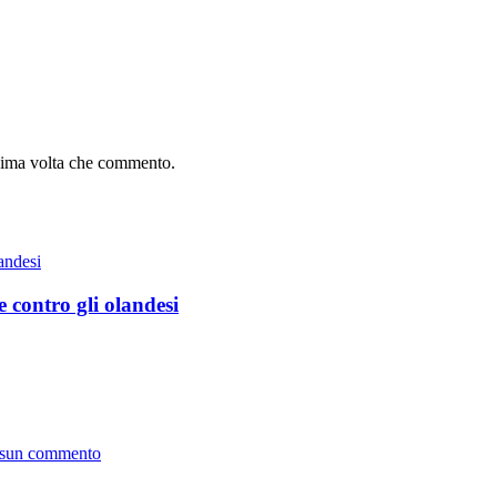
ssima volta che commento.
 contro gli olandesi
rd-
su
ssun commento
Atalanta,
idea