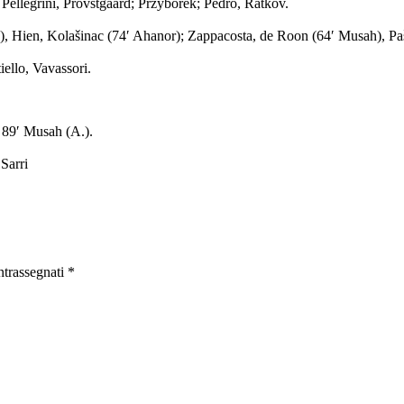
, Pellegrini, Provstgaard; Przyborek; Pedro, Ratkov.
), Hien, Kolašinac (74′ Ahanor); Zappacosta, de Roon (64′ Musah), Pa
iello, Vavassori.
; 89′ Musah (A.).
Sarri
ontrassegnati
*