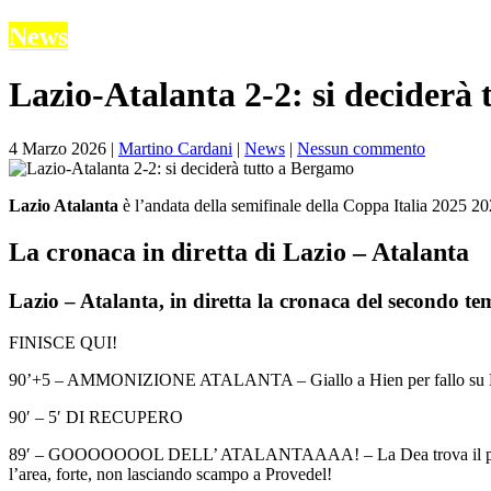
News
Lazio-Atalanta 2-2: si deciderà
su
4 Marzo 2026
|
Martino Cardani
|
News
|
Nessun commento
Lazio-
Atalanta
Lazio Atalanta
è l’andata della semifinale della Coppa Italia 2025 2
2-
2:
si
La cronaca in diretta di Lazio – Atalanta
deciderà
tutto
Lazio – Atalanta, in diretta la cronaca del secondo t
a
Bergamo
FINISCE QUI!
90’+5 – AMMONIZIONE ATALANTA – Giallo a Hien per fallo su 
90′ – 5′ DI RECUPERO
89′ – GOOOOOOOL DELL’ ATALANTAAAA! – La Dea trova il pari! Ancor
l’area, forte, non lasciando scampo a Provedel!