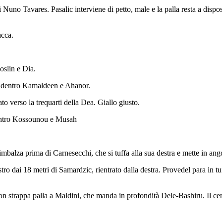
o Tavares. Pasalic interviene di petto, male e la palla resta a disposi
cca.
slin e Dia.
entro Kamaldeen e Ahanor.
rso la trequarti della Dea. Giallo giusto.
ntro Kossounou e Musah
alza prima di Carnesecchi, che si tuffa alla sua destra e mette in ang
8 metri di Samardzic, rientrato dalla destra. Provedel para in tuffo, 
strappa palla a Maldini, che manda in profondità Dele-Bashiru. Il ce