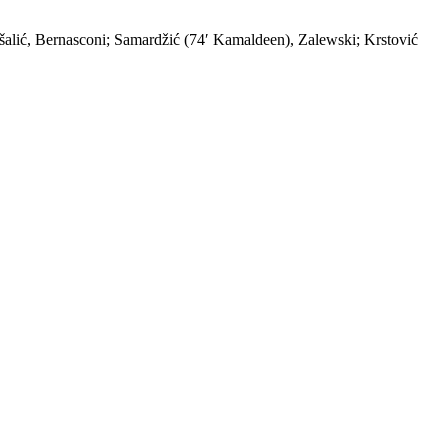
šalić, Bernasconi; Samardžić (74′ Kamaldeen), Zalewski; Krstović