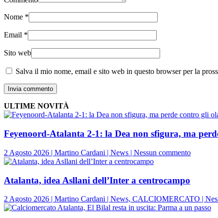
Nome
*
Email
*
Sito web
Salva il mio nome, email e sito web in questo browser per la pro
Invia commento
ULTIME NOVITÀ
Feyenoord-Atalanta 2-1: la Dea non sfigura, ma perde
su
2 Agosto 2026 | Martino Cardani | News | Nessun commento
Feyenoo
Atalanta
2-
Atalanta, idea Asllani dell’Inter a centrocampo
1:
la
2 Agosto 2026 | Martino Cardani | News, CALCIOMERCATO | Ne
Dea
non