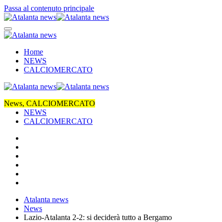
Passa al contenuto principale
Home
NEWS
CALCIOMERCATO
News
News, CALCIOMERCATO
News, CALCIOMERCATO
CALCIOMERCATO, News
CALCIOMERCATO, News
CALCIOMERCATO, News
News
News
CALCIOMERCATO, News
News, CALCIOMERCATO
Home
NEWS
CALCIOMERCATO
Atalanta news
News
Lazio-Atalanta 2-2: si deciderà tutto a Bergamo