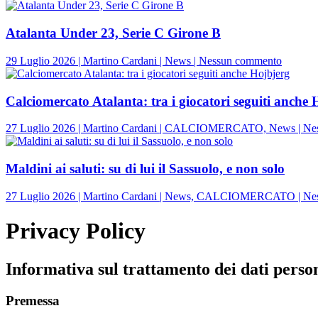
Alajbeg
va
alla
Atalanta Under 23, Serie C Girone B
Juventu
Dea,
su
29 Luglio 2026 | Martino Cardani | News | Nessun commento
non
Atalant
ci
Under
hai
23,
Calciomercato Atalanta: tra i giocatori seguiti anche 
creduto
Serie
abbasta
C
27 Luglio 2026 | Martino Cardani | CALCIOMERCATO, News | Ne
Girone
B
Maldini ai saluti: su di lui il Sassuolo, e non solo
27 Luglio 2026 | Martino Cardani | News, CALCIOMERCATO | Ne
Privacy Policy
Informativa sul trattamento dei dati person
Premessa