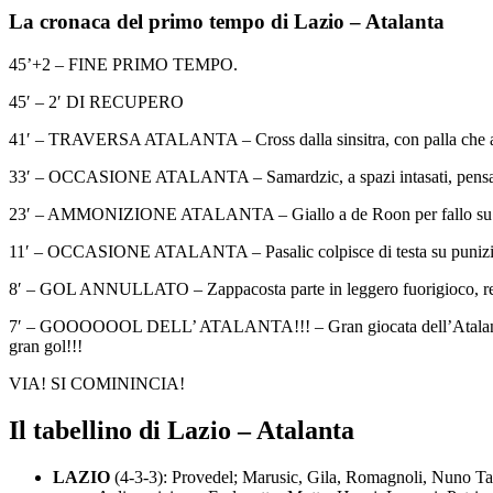
La cronaca del primo tempo di Lazio – Atalanta
45’+2 – FINE PRIMO TEMPO.
45′ – 2′ DI RECUPERO
41′ – TRAVERSA ATALANTA – Cross dalla sinsitra, con palla che attrave
33′ – OCCASIONE ATALANTA – Samardzic, a spazi intasati, pensa al tir
23′ – AMMONIZIONE ATALANTA – Giallo a de Roon per fallo su 
11′ – OCCASIONE ATALANTA – Pasalic colpisce di testa su punizione 
8′ – GOL ANNULLATO – Zappacosta parte in leggero fuorigioco, ret
7′ – GOOOOOOL DELL’ ATALANTA!!! – Gran giocata dell’Atalanta, che 
gran gol!!!
VIA! SI COMININCIA!
Il tabellino di Lazio – Atalanta
LAZIO
(4-3-3): Provedel; Marusic, Gila, Romagnoli, Nuno Tava