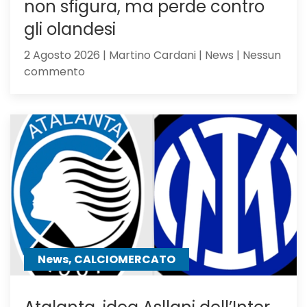
non sfigura, ma perde contro
gli olandesi
2 Agosto 2026 | Martino Cardani | News | Nessun
su
commento
Feyenoord-
Atalanta
2-
1:
la
Dea
non
sfigura,
ma
perde
contro
News, CALCIOMERCATO
gli
olandesi