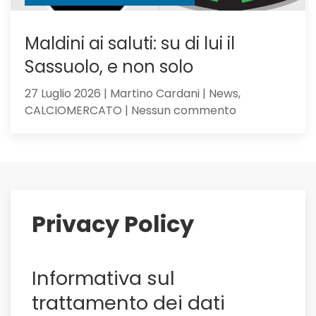
Maldini ai saluti: su di lui il
Sassuolo, e non solo
27 Luglio 2026 | Martino Cardani | News,
su
CALCIOMERCATO | Nessun commento
Maldini
ai
saluti:
su
di
lui
Privacy Policy
il
Sassuolo,
e
Informativa sul
non
solo
trattamento dei dati