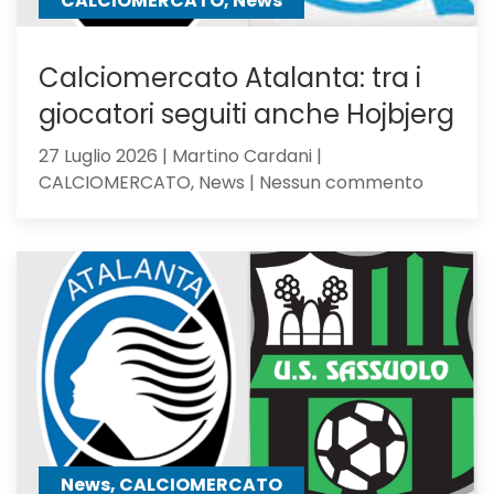
CALCIOMERCATO, News
Calciomercato Atalanta: tra i
giocatori seguiti anche Hojbjerg
27 Luglio 2026 | Martino Cardani |
su
CALCIOMERCATO, News | Nessun commento
Calciom
Atalanta
tra
i
giocator
seguiti
anche
Hojbjerg
News, CALCIOMERCATO