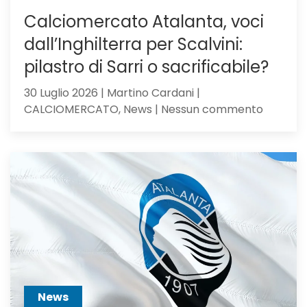
Calciomercato Atalanta, voci
dall’Inghilterra per Scalvini:
pilastro di Sarri o sacrificabile?
30 Luglio 2026 | Martino Cardani |
su
CALCIOMERCATO, News | Nessun commento
Calciom
Atalanta
voci
dall’Ingh
per
Scalvini:
pilastro
di
Sarri
o
sacrific
News