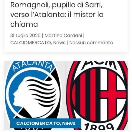
Romagnoli, pupillo di Sarri,
verso l’Atalanta: il mister lo
chiama
31 Luglio 2026 | Martino Cardani |
su
CALCIOMERCATO, News | Nessun commento
Romagno
pupillo
di
Sarri,
verso
l’Atalan
il
mister
lo
chiama
CALCIOMERCATO, News