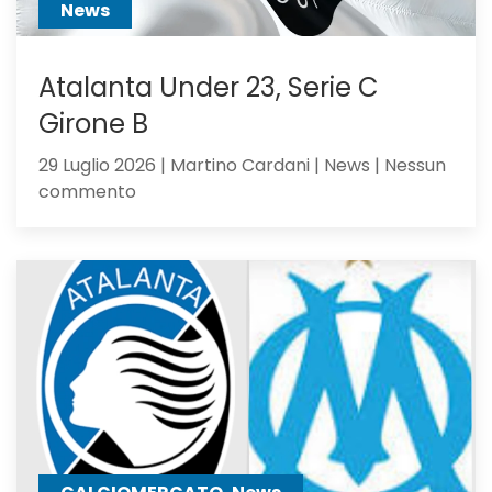
News
Atalanta Under 23, Serie C
Girone B
29 Luglio 2026 | Martino Cardani | News | Nessun
su
commento
Atalanta
Under
23,
Serie
C
Girone
B