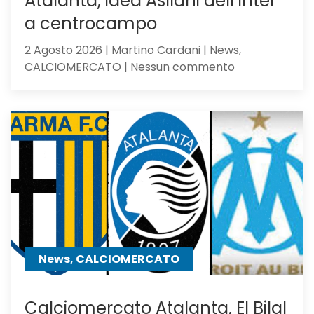
Atalanta, idea Asllani dell’Inter
a centrocampo
2 Agosto 2026 | Martino Cardani | News,
su
CALCIOMERCATO | Nessun commento
Atalanta,
idea
Asllani
dell’Inter
a
centrocampo
News, CALCIOMERCATO
Calciomercato Atalanta, El Bilal