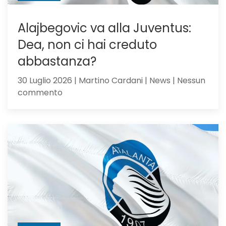
Alajbegovic va alla Juventus:
Dea, non ci hai creduto
abbastanza?
30 Luglio 2026 | Martino Cardani | News | Nessun
su
commento
Alajbegovic
va
alla
Juventus:
Dea,
non
ci
hai
creduto
abbastanza?