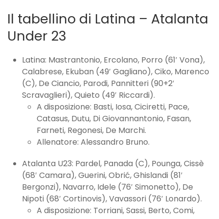
Il tabellino di Latina – Atalanta
Under 23
Latina: Mastrantonio, Ercolano, Porro (61′ Vona),
Calabrese, Ekuban (49′ Gagliano), Ciko, Marenco
(C), De Ciancio, Parodi, Pannitteri (90+2′
Scravaglieri), Quieto (49′ Riccardi).
A disposizione: Basti, Iosa, Ciciretti, Pace,
Catasus, Dutu, Di Giovannantonio, Fasan,
Farneti, Regonesi, De Marchi.
Allenatore: Alessandro Bruno.
Atalanta U23: Pardel, Panada (C), Pounga, Cissè
(68′ Camara), Guerini, Obrić, Ghislandi (81′
Bergonzi), Navarro, Idele (76′ Simonetto), De
Nipoti (68′ Cortinovis), Vavassori (76′ Lonardo).
A disposizione: Torriani, Sassi, Berto, Comi,