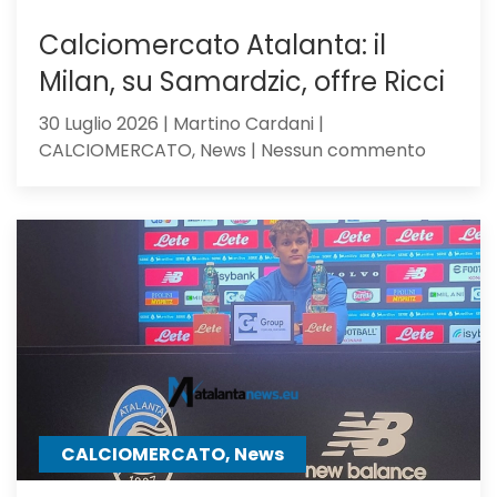
Calciomercato Atalanta: il
Milan, su Samardzic, offre Ricci
30 Luglio 2026 | Martino Cardani |
su
CALCIOMERCATO, News | Nessun commento
Calciom
Atalanta
il
Milan,
su
Samardz
offre
Ricci
CALCIOMERCATO, News