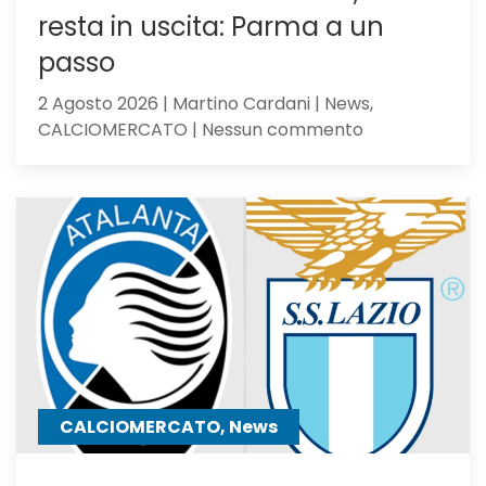
resta in uscita: Parma a un
passo
2 Agosto 2026 | Martino Cardani | News,
su
CALCIOMERCATO | Nessun commento
Calciomercat
Atalanta,
El
Bilal
resta
in
uscita:
Parma
a
un
passo
CALCIOMERCATO, News