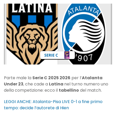
Atalanta
Under
23
1-
0:
il
tabellino
della
sfida
di
Serie
C
Parte male la
Serie C 2025 2026
per l’
Atalanta
Under 23
, che cade a
Latina
nel turno numero uno
della competizione: ecco il
tabellino
del match.
LEGGI ANCHE: Atalanta-Pisa LIVE 0-1 a fine primo
tempo: decide l’autorete di Hien