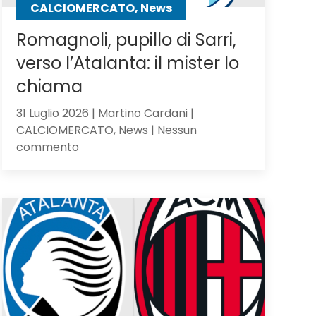
CALCIOMERCATO, News
Romagnoli, pupillo di Sarri,
verso l’Atalanta: il mister lo
chiama
31 Luglio 2026 | Martino Cardani |
CALCIOMERCATO, News | Nessun
su
commento
Romagnoli,
pupillo
di
Sarri,
verso
l’Atalanta:
il
mister
lo
chiama