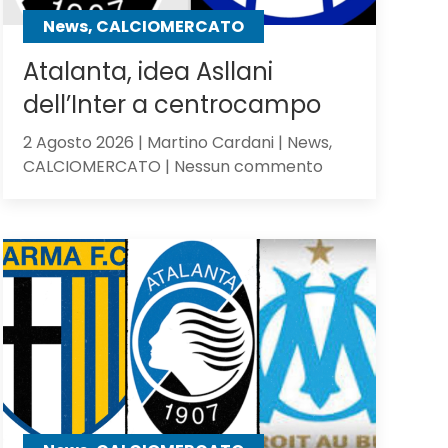
contro
News, CALCIOMERCATO
gli
olandesi
Atalanta, idea Asllani
dell’Inter a centrocampo
2 Agosto 2026 | Martino Cardani | News,
su
CALCIOMERCATO | Nessun commento
Atalanta,
idea
Asllani
dell’Inter
a
centrocampo