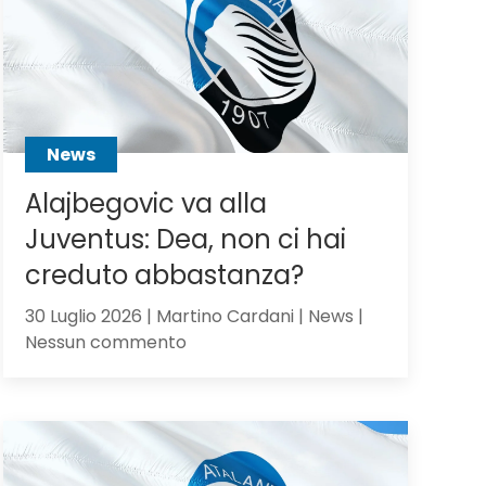
Scalvini:
pilastro
di
Sarri
o
sacrificabile?
News
Alajbegovic va alla
Juventus: Dea, non ci hai
creduto abbastanza?
30 Luglio 2026 | Martino Cardani | News |
su
Nessun commento
Alajbegovic
va
alla
Juventus:
Dea,