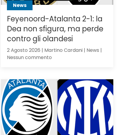
News
Feyenoord-Atalanta 2-1: la
Dea non sfigura, ma perde
contro gli olandesi
2 Agosto 2026 | Martino Cardani | News |
su
Nessun commento
Feyenoord-
Atalanta
2-
1:
la
Dea
non
sfigura,
ma
perde