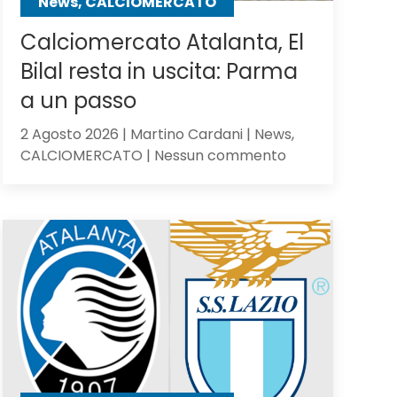
News, CALCIOMERCATO
Calciomercato Atalanta, El
Bilal resta in uscita: Parma
a un passo
2 Agosto 2026 | Martino Cardani | News,
su
CALCIOMERCATO | Nessun commento
Calciomercato
Atalanta,
El
Bilal
resta
in
uscita:
Parma
a
un
passo