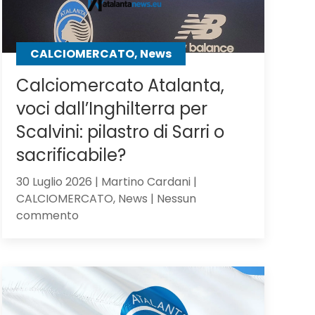
CALCIOMERCATO, News
Calciomercato Atalanta,
voci dall’Inghilterra per
Scalvini: pilastro di Sarri o
sacrificabile?
30 Luglio 2026 | Martino Cardani |
CALCIOMERCATO, News | Nessun
su
commento
Calciomercato
Atalanta,
voci
dall’Inghilterra
per