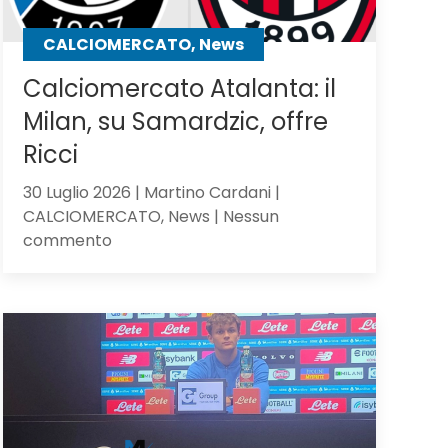
CALCIOMERCATO, News
Calciomercato Atalanta: il
Milan, su Samardzic, offre
Ricci
30 Luglio 2026 | Martino Cardani |
CALCIOMERCATO, News | Nessun
su
commento
Calciomercato
Atalanta:
il
Milan,
su
Samardzic,
offre
Ricci