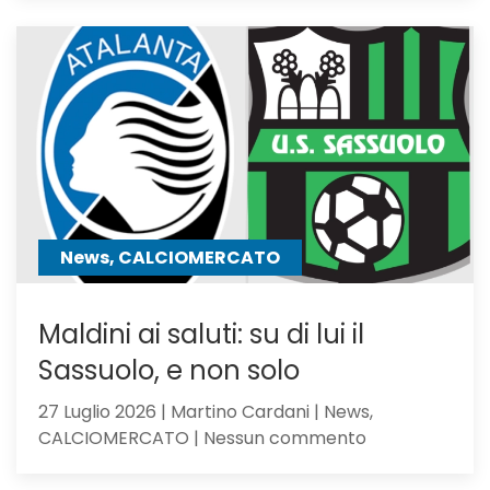
Atalanta
tra
i
giocator
seguiti
anche
Hojbjerg
News, CALCIOMERCATO
Maldini ai saluti: su di lui il
Sassuolo, e non solo
27 Luglio 2026 | Martino Cardani | News,
su
CALCIOMERCATO | Nessun commento
Maldini
ai