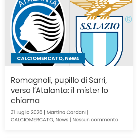
Bilal
resta
in
uscita:
Parma
a
un
passo
CALCIOMERCATO, News
Romagnoli, pupillo di Sarri,
verso l’Atalanta: il mister lo
chiama
31 Luglio 2026 | Martino Cardani |
su
CALCIOMERCATO, News | Nessun commento
Romagno
pupillo