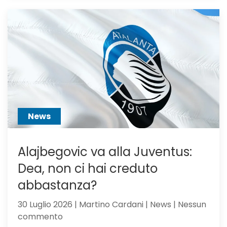
Atalanta
voci
dall’Ingh
per
Scalvini:
pilastro
di
Sarri
o
sacrific
News
Alajbegovic va alla Juventus:
Dea, non ci hai creduto
abbastanza?
30 Luglio 2026 | Martino Cardani | News | Nessun
su
commento