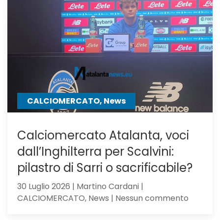
il
Milan,
su
Samardz
offre
Ricci
CALCIOMERCATO, News
Calciomercato Atalanta, voci
dall’Inghilterra per Scalvini:
pilastro di Sarri o sacrificabile?
30 Luglio 2026 | Martino Cardani |
su
CALCIOMERCATO, News | Nessun commento
Calciom