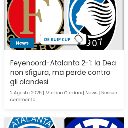
News
Feyenoord-Atalanta 2-1: la Dea
non sfigura, ma perde contro
gli olandesi
2 Agosto 2026 | Martino Cardani | News | Nessun
su
commento
Feyenoord-
Atalanta
2-
1: