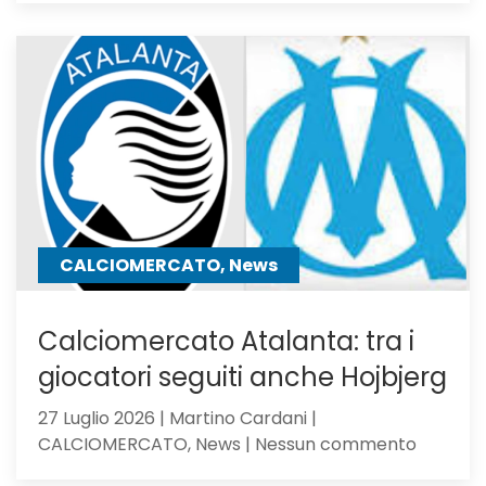
Under
23,
Serie
C
Girone
B
CALCIOMERCATO, News
Calciomercato Atalanta: tra i
giocatori seguiti anche Hojbjerg
27 Luglio 2026 | Martino Cardani |
su
CALCIOMERCATO, News | Nessun commento
Calciom