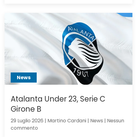
Alajbegovic
va
alla
Juventus:
Dea,
non
ci
hai
creduto
abbastanza?
News
Atalanta Under 23, Serie C
Girone B
29 Luglio 2026 | Martino Cardani | News | Nessun
su
commento
Atalanta