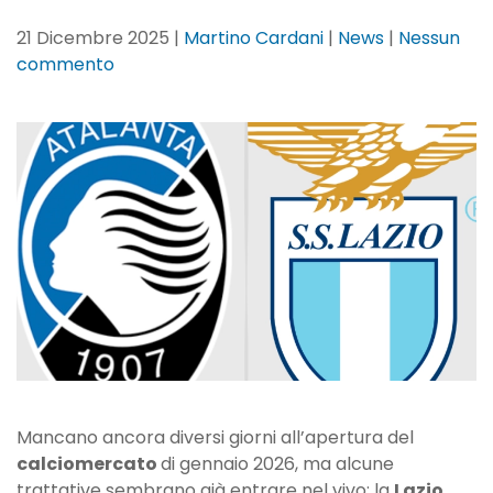
21 Dicembre 2025
|
Martino Cardani
|
News
|
Nessun
su
commento
La
Lazio
su
Maldini?
A
Bergamo
piacciono
Dele-
Bashiru
e
Castellanos,
ma
Palladino…
Mancano ancora diversi giorni all’apertura del
calciomercato
di gennaio 2026, ma alcune
trattative sembrano già entrare nel vivo: la
Lazio