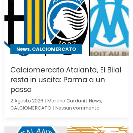
a
centrocampo
News, CALCIOMERCATO
Calciomercato Atalanta, El Bilal
resta in uscita: Parma a un
passo
2 Agosto 2026 | Martino Cardani | News,
su
CALCIOMERCATO | Nessun commento
Calciomercat
Atalanta,
El