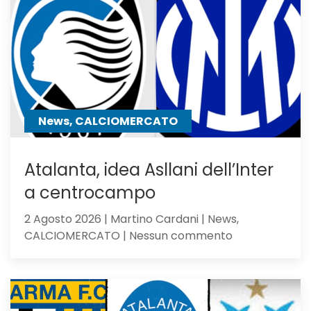
la
Dea
non
sfigura,
ma
perde
contro
News, CALCIOMERCATO
gli
olandesi
Atalanta, idea Asllani dell’Inter
a centrocampo
2 Agosto 2026 | Martino Cardani | News,
su
CALCIOMERCATO | Nessun commento
Atalanta,
idea
Asllani
dell’Inter