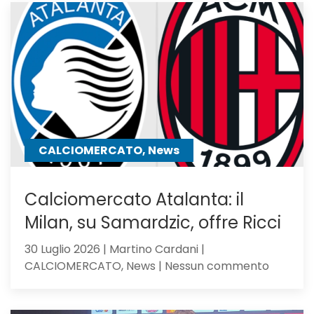
di
Sarri,
verso
l’Atalan
il
mister
lo
chiama
CALCIOMERCATO, News
Calciomercato Atalanta: il
Milan, su Samardzic, offre Ricci
30 Luglio 2026 | Martino Cardani |
su
CALCIOMERCATO, News | Nessun commento
Calciom
Atalanta