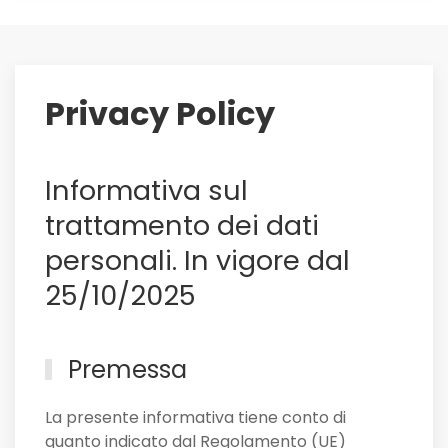
saluti:
su
di
lui
Privacy Policy
il
Sassuolo,
e
Informativa sul
non
solo
trattamento dei dati
personali. In vigore dal
25/10/2025
Premessa
La presente informativa tiene conto di
quanto indicato dal Regolamento (UE)