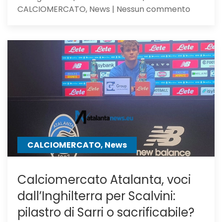
su
CALCIOMERCATO, News | Nessun commento
Calciom
Atalanta
il
Milan,
su
Samardz
offre
Ricci
CALCIOMERCATO, News
Calciomercato Atalanta, voci
dall’Inghilterra per Scalvini:
pilastro di Sarri o sacrificabile?