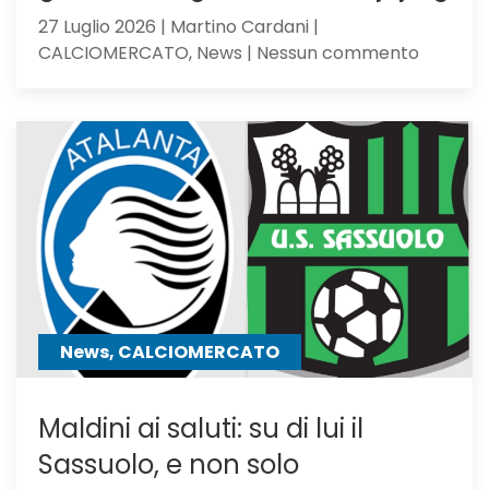
27 Luglio 2026 | Martino Cardani |
su
CALCIOMERCATO, News | Nessun commento
Calciom
Atalanta
tra
i
giocator
seguiti
anche
Hojbjerg
News, CALCIOMERCATO
Maldini ai saluti: su di lui il
Sassuolo, e non solo