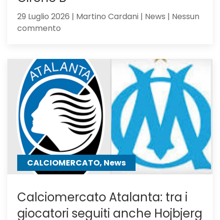
29 Luglio 2026 | Martino Cardani | News | Nessun
su
commento
Atalanta
Under
23,
Serie
C
Girone
B
CALCIOMERCATO, News
Calciomercato Atalanta: tra i
giocatori seguiti anche Hojbjerg