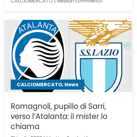
su
CALCIOMERCATO | Nessun commento
Calciomercat
Atalanta,
El
Bilal
resta
in
uscita:
Parma
a
un
passo
CALCIOMERCATO, News
Romagnoli, pupillo di Sarri,
verso l’Atalanta: il mister lo
chiama