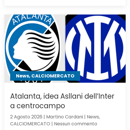
Feyenoord-
Atalanta
2-
1:
la
Dea
non
sfigura,
ma
perde
contro
News, CALCIOMERCATO
gli
olandesi
Atalanta, idea Asllani dell’Inter
a centrocampo
2 Agosto 2026 | Martino Cardani | News,
su
CALCIOMERCATO | Nessun commento