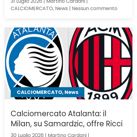
31 Luglio 2026 | Martino Cardani |
su
CALCIOMERCATO, News | Nessun commento
Romagno
pupillo
di
Sarri,
verso
l’Atalan
il
mister
lo
chiama
CALCIOMERCATO, News
Calciomercato Atalanta: il
Milan, su Samardzic, offre Ricci
30 Luglio 2026 | Martino Cardani |