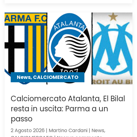
Atalanta,
idea
Asllani
dell’Inter
a
centrocampo
News, CALCIOMERCATO
Calciomercato Atalanta, El Bilal
resta in uscita: Parma a un
passo
2 Agosto 2026 | Martino Cardani | News,