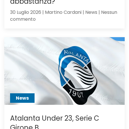
abbastanza?
30 Luglio 2026 | Martino Cardani | News | Nessun
su
commento
Alajbegovic
va
alla
Juventus:
Dea,
non
ci
hai
creduto
abbastanza?
News
Atalanta Under 23, Serie C
Girone B