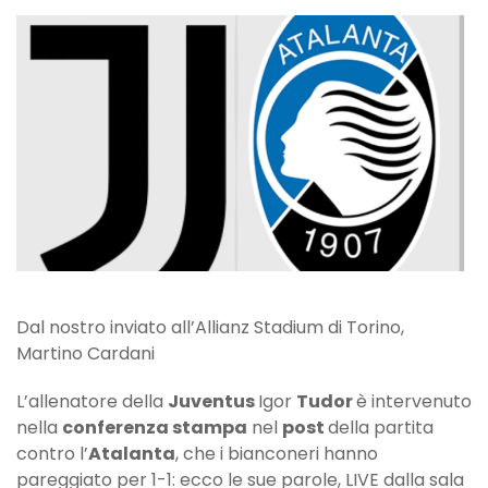
Tudor:
“Primo
tempo
migliore
da
quando
alleno
la
Juve”
Dal nostro inviato all’Allianz Stadium di Torino,
Martino Cardani
L’allenatore della
Juventus
Igor
Tudor
è intervenuto
nella
conferenza stampa
nel
post
della partita
contro l’
Atalanta
, che i bianconeri hanno
pareggiato per 1-1: ecco le sue parole, LIVE dalla sala