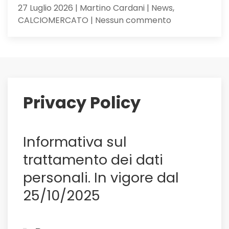
27 Luglio 2026 | Martino Cardani | News,
su
CALCIOMERCATO | Nessun commento
Maldini
ai
saluti:
su
di
lui
Privacy Policy
il
Sassuolo,
e
Informativa sul
non
solo
trattamento dei dati
personali. In vigore dal
25/10/2025