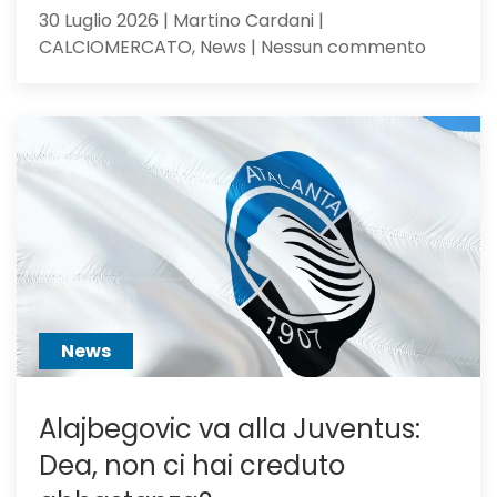
30 Luglio 2026 | Martino Cardani |
su
CALCIOMERCATO, News | Nessun commento
Calciom
Atalanta
voci
dall’Ingh
per
Scalvini:
pilastro
di
Sarri
o
sacrific
News
Alajbegovic va alla Juventus:
Dea, non ci hai creduto