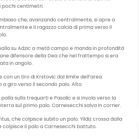
di pochi centimetri.
mbiaso che, avanzando centralmente, si apre a
 centralmente e il ragazzo calcia di prima verso il
lo.
lla su Adzic a metà campo e manda in profondità
ovane difensore della Dea che nel frattempo si era
ata in angolo.
n un tiro di Krstovic dal limite dell’area.
 a giro verso il secondo palo. Alto.
a sulla trequarti e Pasalic e si invola verso la
oterra sul primo palo. Carnesecchi salva in corner.
us, che colpisce subito un palo. Yildiz crossa dalla
 e colpisce il palo a Carnesecchi battuto.