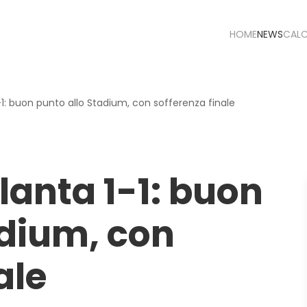
HOME
NEWS
CAL
1: buon punto allo Stadium, con sofferenza finale
anta 1-1: buon
adium, con
ale