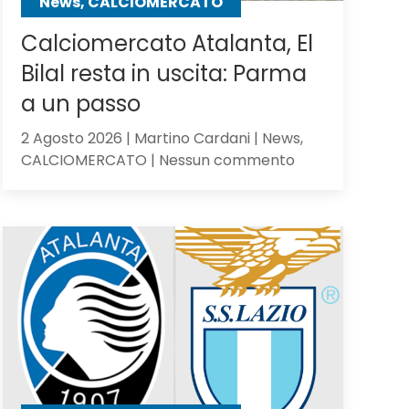
News, CALCIOMERCATO
Calciomercato Atalanta, El
Bilal resta in uscita: Parma
a un passo
2 Agosto 2026 | Martino Cardani | News,
su
CALCIOMERCATO | Nessun commento
Calciomercato
Atalanta,
El
Bilal
resta
in
uscita:
Parma
a
un
passo