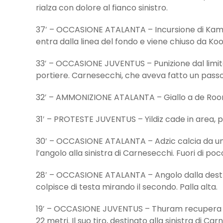
rialza con dolore al fianco sinistro.
37′ – OCCASIONE ATALANTA – Incursione di Kamalde
entra dalla linea del fondo e viene chiuso da Ko
33′ – OCCASIONE JUVENTUS – Punizione dal limite 
portiere. Carnesecchi, che aveva fatto un passo 
32′ – AMMONIZIONE ATALANTA – Giallo a de Roon p
31′ – PROTESTE JUVENTUS – Yildiz cade in area, po
30′ – OCCASIONE ATALANTA – Adzic calcia da una 
l’angolo alla sinistra di Carnesecchi. Fuori di poco
28′ – OCCASIONE ATALANTA – Angolo dalla destra p
colpisce di testa mirando il secondo. Palla alta.
19′ – OCCASIONE JUVENTUS – Thuram recupera pa
22 metri. Il suo tiro, destinato alla sinistra di C