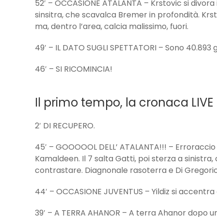
52′ – OCCASIONE ATALANTA – Krstovic si divora il
sinsitra, che scavalca Bremer in profondità. Krs
ma, dentro l’area, calcia malissimo, fuori.
49′ – IL DATO SUGLI SPETTATORI – Sono 40.893 gli
46′ – SI RICOMINCIA!
Il primo tempo, la cronaca LIVE
2′ DI RECUPERO.
45′ – GOOOOOL DELL’ ATALANTA!!! – Erroraccio in
Kamaldeen. Il 7 salta Gatti, poi sterza a sinistr
contrastare. Diagnonale rasoterra e Di Gregorio
44′ – OCCASIONE JUVENTUS – Yildiz si accentra dal
39′ – A TERRA AHANOR – A terra Ahanor dopo uno