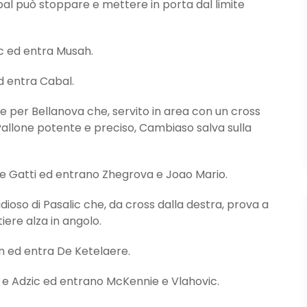
bal può stoppare e mettere in porta dal limite
 ed entra Musah.
 entra Cabal.
er Bellanova che, servito in area con un cross
 Pallone potente e preciso, Cambiaso salva sulla
 Gatti ed entrano Zhegrova e Joao Mario.
ioso di Pasalic che, da cross dalla destra, prova a
iere alza in angolo.
 ed entra De Ketelaere.
e Adzic ed entrano McKennie e Vlahovic.