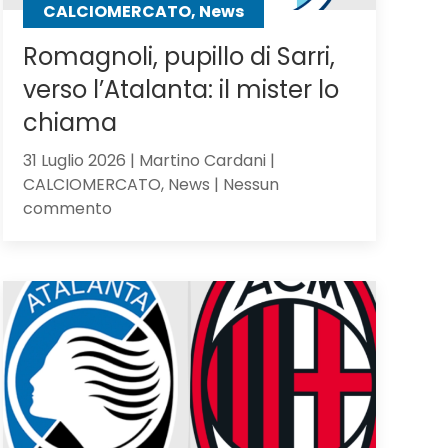
CALCIOMERCATO, News
Romagnoli, pupillo di Sarri,
verso l’Atalanta: il mister lo
chiama
31 Luglio 2026 | Martino Cardani |
CALCIOMERCATO, News | Nessun
su
commento
Romagnoli,
pupillo
di
Sarri,
verso
l’Atalanta:
il
mister
lo
chiama