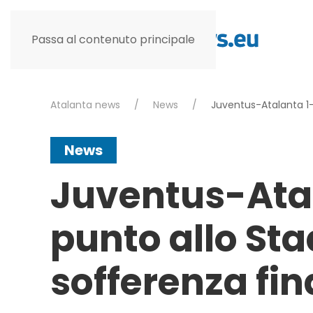
Passa al contenuto principale
Atalanta news
News
Juventus-Atalanta 1-
News
Juventus-Atal
punto allo St
sofferenza fin