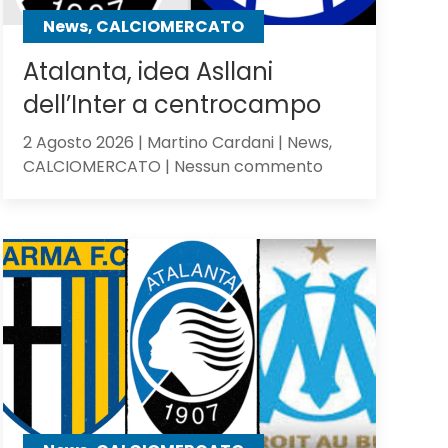
contro
News, CALCIOMERCATO
gli
olandesi
Atalanta, idea Asllani
dell’Inter a centrocampo
2 Agosto 2026 | Martino Cardani | News,
su
CALCIOMERCATO | Nessun commento
Atalanta,
idea
Asllani
dell’Inter
a
centrocampo