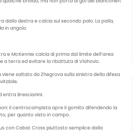
a qualche brivido, ma non porta al gol dei bianconeri.
alla destra e calcia sul secondo palo. La palla,
a in angolo.
a e McKennie calcia di prima dal limite dell’area
a terra ed evitare la ribattuta di Vlahovic.
ne saltato da Zhegrova sulla sinistra della difesa
vitabile.
 entra Brescianini.
on: il centrocampista apre il gomito difendendo la
sto, per quanto visto in campo.
s con Cabal. Cross piuttosto semplice dalla