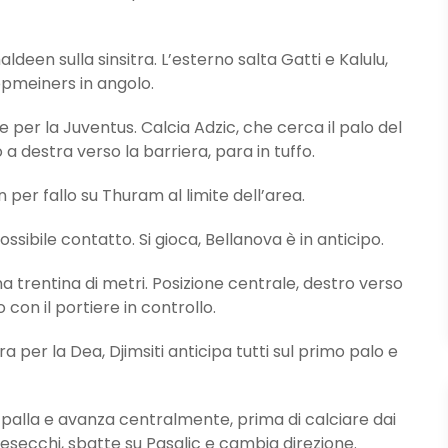
en sulla sinsitra. L’esterno salta Gatti e Kalulu,
opmeiners in angolo.
per la Juventus. Calcia Adzic, che cerca il palo del
a destra verso la barriera, para in tuffo.
er fallo su Thuram al limite dell’area.
ssibile contatto. Si gioca, Bellanova è in anticipo.
trentina di metri. Posizione centrale, destro verso
 con il portiere in controllo.
er la Dea, Djimsiti anticipa tutti sul primo palo e
lla e avanza centralmente, prima di calciare dai
arnesecchi, sbatte su Pasalic e cambia direzione.