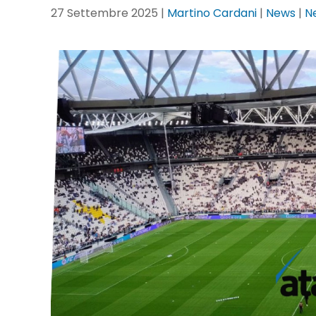
27 Settembre 2025
|
Martino Cardani
|
News
|
N