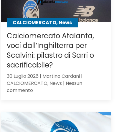
CALCIOMERCATO, News
Calciomercato Atalanta,
voci dall’Inghilterra per
Scalvini: pilastro di Sarri o
sacrificabile?
30 Luglio 2026 | Martino Cardani |
CALCIOMERCATO, News | Nessun
su
commento
Calciomercato
Atalanta,
voci
dall’Inghilterra
per