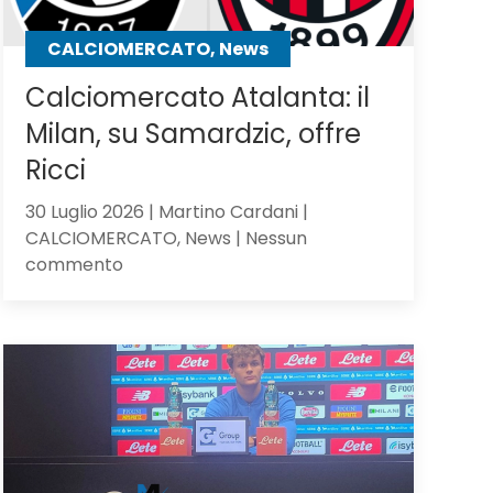
CALCIOMERCATO, News
Calciomercato Atalanta: il
Milan, su Samardzic, offre
Ricci
30 Luglio 2026 | Martino Cardani |
CALCIOMERCATO, News | Nessun
su
commento
Calciomercato
Atalanta:
il
Milan,
su
Samardzic,
offre
Ricci