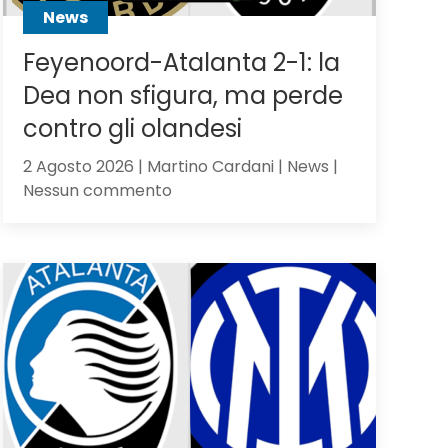
News
Feyenoord-Atalanta 2-1: la
Dea non sfigura, ma perde
contro gli olandesi
2 Agosto 2026 | Martino Cardani | News |
su
Nessun commento
Feyenoord-
Atalanta
2-
1:
la
Dea
non
sfigura,
ma
perde