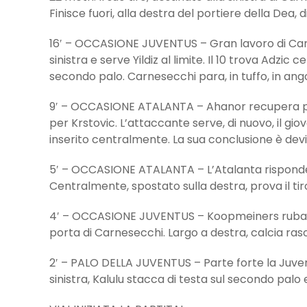
Finisce fuori, alla destra del portiere della Dea, 
16′ – OCCASIONE JUVENTUS – Gran lavoro di Ca
sinistra e serve Yildiz al limite. Il 10 trova Adzic
secondo palo. Carnesecchi para, in tuffo, in ango
9′ – OCCASIONE ATALANTA – Ahanor recupera pa
per Krstovic. L’attaccante serve, di nuovo, il gi
inserito centralmente. La sua conclusione è devi
5′ – OCCASIONE ATALANTA – L’Atalanta risponde co
Centralmente, spostato sulla destra, prova il tiro
4′ – OCCASIONE JUVENTUS – Koopmeiners ruba pall
porta di Carnesecchi. Largo a destra, calcia ras
2′ – PALO DELLA JUVENTUS – Parte forte la Juvent
sinistra, Kalulu stacca di testa sul secondo palo