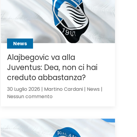
Scalvini:
pilastro
di
Sarri
o
sacrificabile?
News
Alajbegovic va alla
Juventus: Dea, non ci hai
creduto abbastanza?
30 Luglio 2026 | Martino Cardani | News |
su
Nessun commento
Alajbegovic
va
alla
Juventus:
Dea,