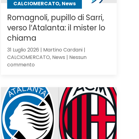
CALCIOMERCATO, News
Romagnoli, pupillo di Sarri,
verso l’Atalanta: il mister lo
chiama
31 Luglio 2026 | Martino Cardani |
CALCIOMERCATO, News | Nessun
su
commento
Romagnoli,
pupillo
di
Sarri,
verso
l’Atalanta:
il
mister
lo
chiama