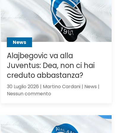
Scalvini:
pilastro
di
Sarri
o
sacrificabile?
News
Alajbegovic va alla
Juventus: Dea, non ci hai
creduto abbastanza?
30 Luglio 2026 | Martino Cardani | News |
su
Nessun commento
Alajbegovic
va
alla
Juventus:
Dea,