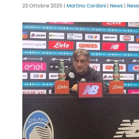
23 Ottobre 2025
|
Martino Cardani
|
News
|
Nes