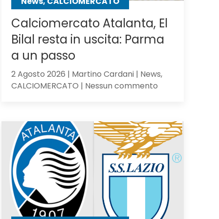
News, CALCIOMERCATO
Calciomercato Atalanta, El
Bilal resta in uscita: Parma
a un passo
2 Agosto 2026 | Martino Cardani | News,
su
CALCIOMERCATO | Nessun commento
Calciomercato
Atalanta,
El
Bilal
resta
in
uscita:
Parma
a
un
passo