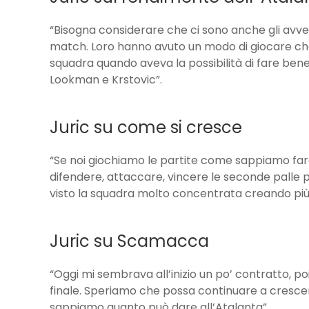
“Bisogna considerare che ci sono anche gli avve
match. Loro hanno avuto un modo di giocare che 
squadra quando aveva la possibilità di fare bene
Lookman e Krstovic”.
Juric su come si cresce
“Se noi giochiamo le partite come sappiamo far
difendere, attaccare, vincere le seconde palle 
visto la squadra molto concentrata creando più di
Juric su Scamacca
“Oggi mi sembrava all’inizio un po’ contratto, po
finale. Speriamo che possa continuare a crescer
sappiamo quanto può dare all’Atalanta”.