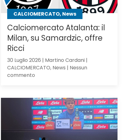
CALCIOMERCATO, News
Calciomercato Atalanta: il
Milan, su Samardzic, offre
Ricci
30 Luglio 2026 | Martino Cardani |
CALCIOMERCATO, News | Nessun
su
commento
Calciomercato
Atalanta:
il
Milan,
su
Samardzic,
offre
Ricci