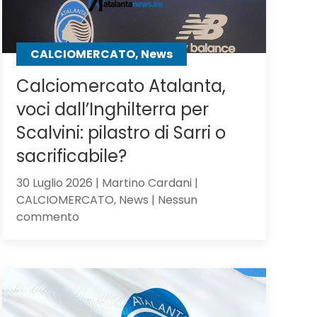
CALCIOMERCATO, News
Calciomercato Atalanta,
voci dall’Inghilterra per
Scalvini: pilastro di Sarri o
sacrificabile?
30 Luglio 2026 | Martino Cardani |
CALCIOMERCATO, News | Nessun
su
commento
Calciomercato
Atalanta,
voci
dall’Inghilterra
per