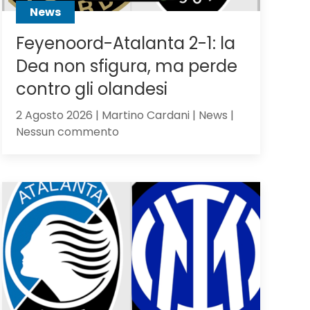
News
Feyenoord-Atalanta 2-1: la
Dea non sfigura, ma perde
contro gli olandesi
2 Agosto 2026 | Martino Cardani | News |
su
Nessun commento
Feyenoord-
Atalanta
2-
1:
la
Dea
non
sfigura,
ma
perde