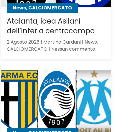
contro
News, CALCIOMERCATO
gli
olandesi
Atalanta, idea Asllani
dell’Inter a centrocampo
2 Agosto 2026 | Martino Cardani | News,
su
CALCIOMERCATO | Nessun commento
Atalanta,
idea
Asllani
dell’Inter
a
centrocampo