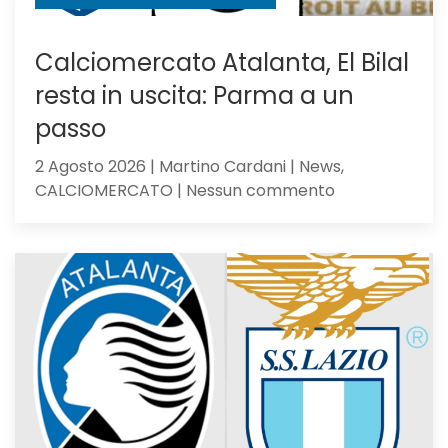
Calciomercato Atalanta, El Bilal
resta in uscita: Parma a un
passo
2 Agosto 2026 | Martino Cardani | News,
su
CALCIOMERCATO | Nessun commento
Calciomercat
Atalanta,
El
Bilal
resta
in
uscita:
Parma
a
un