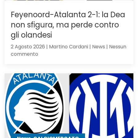
Feyenoord-Atalanta 2-1: la Dea
non sfigura, ma perde contro
gli olandesi
2 Agosto 2026 | Martino Cardani | News | Nessun
su
commento
Feyenoord-
Atalanta
2-
1:
la
Dea
non
sfigura,
ma
perde
contro