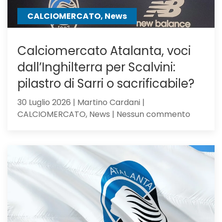
CALCIOMERCATO, News
Calciomercato Atalanta, voci
dall’Inghilterra per Scalvini:
pilastro di Sarri o sacrificabile?
30 Luglio 2026 | Martino Cardani |
su
CALCIOMERCATO, News | Nessun commento
Calciom
Atalanta
voci
dall’Ingh
per
Scalvini:
pilastro
di
Sarri