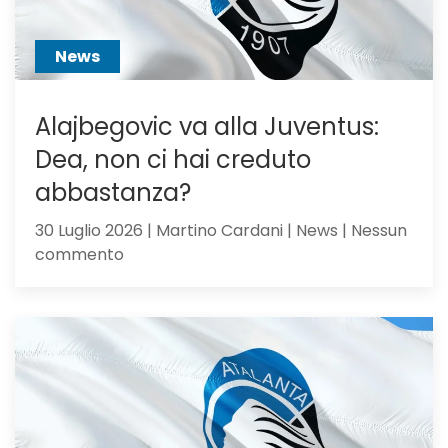
o
sacrific
News
Alajbegovic va alla Juventus:
Dea, non ci hai creduto
abbastanza?
30 Luglio 2026 | Martino Cardani | News | Nessun
su
commento
Alajbegovic
va
alla
Juventus:
Dea,
non
ci
hai