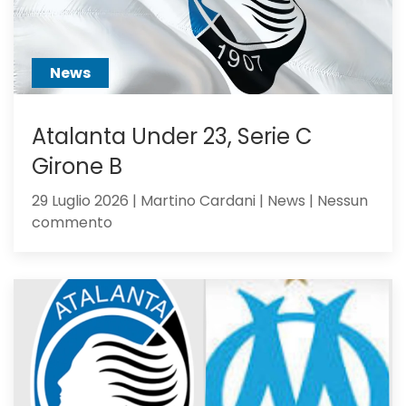
creduto
abbastanza?
News
Atalanta Under 23, Serie C
Girone B
29 Luglio 2026 | Martino Cardani | News | Nessun
su
commento
Atalanta
Under
23,
Serie
C
Girone
B