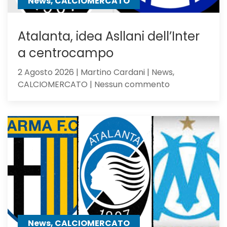
News, CALCIOMERCATO
gli
olandesi
Atalanta, idea Asllani dell’Inter
a centrocampo
2 Agosto 2026 | Martino Cardani | News,
su
CALCIOMERCATO | Nessun commento
Atalanta,
idea
Asllani
dell’Inter
a
centrocampo
News, CALCIOMERCATO