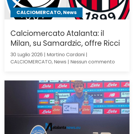
chiama
CALCIOMERCATO, News
Calciomercato Atalanta: il
Milan, su Samardzic, offre Ricci
30 Luglio 2026 | Martino Cardani |
su
CALCIOMERCATO, News | Nessun commento
Calciom
Atalanta
il
Milan,
su
Samardz
offre
Ricci