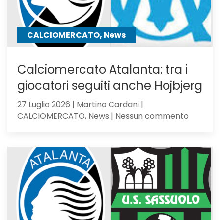
CALCIOMERCATO, News
Calciomercato Atalanta: tra i
giocatori seguiti anche Hojbjerg
27 Luglio 2026 | Martino Cardani |
su
CALCIOMERCATO, News | Nessun commento
Calciom
Atalanta
tra
i
giocator
seguiti
anche
Hojbjerg