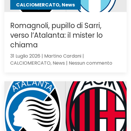
passo
CALCIOMERCATO, News
Romagnoli, pupillo di Sarri,
verso l’Atalanta: il mister lo
chiama
31 Luglio 2026 | Martino Cardani |
su
CALCIOMERCATO, News | Nessun commento
Romagno
pupillo
di
Sarri,
verso
l’Atalan
il
mister
lo