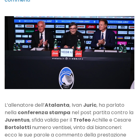
Juric:
“Siamo
competitivi,
ma
dobbiamo
completare
la
rosa”
L’allenatore dell’
Atalanta
, Ivan
Juric
, ha parlato
nella
conferenza stampa
nel post partita contro la
Juventus
, sfida valida per il
Trofeo
Achille e Cesare
Bortolotti
numero ventisei, vinto dai bianconeri:
ecco le sue parole a commento della prestazione