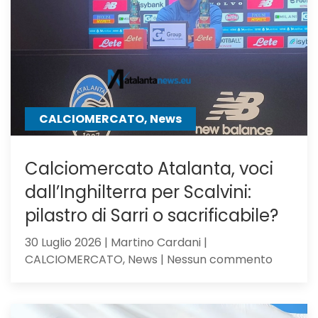
su
Samardz
offre
Ricci
CALCIOMERCATO, News
Calciomercato Atalanta, voci
dall’Inghilterra per Scalvini:
pilastro di Sarri o sacrificabile?
30 Luglio 2026 | Martino Cardani |
su
CALCIOMERCATO, News | Nessun commento
Calciom
Atalanta
voci