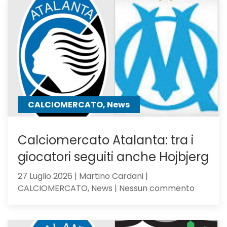
23,
Serie
C
Girone
B
CALCIOMERCATO, News
Calciomercato Atalanta: tra i
giocatori seguiti anche Hojbjerg
27 Luglio 2026 | Martino Cardani |
su
CALCIOMERCATO, News | Nessun commento
Calciom
Atalanta
tra