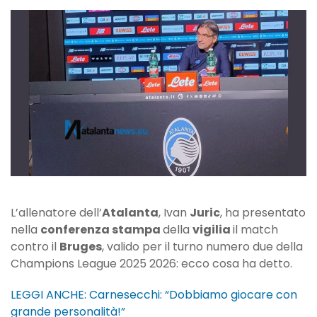
“Partita
importante,
vogliamo
riscattarci”
L’allenatore dell’
Atalanta
, Ivan
Juric
, ha presentato
nella
conferenza stampa
della
vigilia
il match
contro il
Bruges
, valido per il turno numero due della
Champions League 2025 2026: ecco cosa ha detto.
LEGGI ANCHE: Carnesecchi: “Dobbiamo giocare con
grande personalità!”