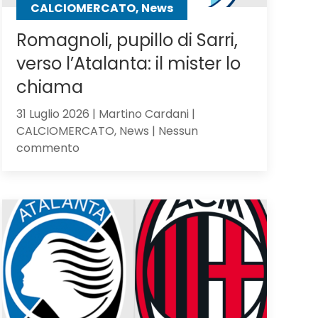
CALCIOMERCATO, News
Romagnoli, pupillo di Sarri,
verso l’Atalanta: il mister lo
chiama
31 Luglio 2026 | Martino Cardani |
CALCIOMERCATO, News | Nessun
su
commento
Romagnoli,
pupillo
di
Sarri,
verso
l’Atalanta:
il
mister
lo
chiama