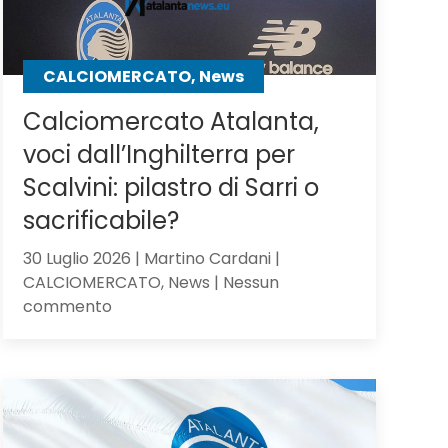
CALCIOMERCATO, News
Calciomercato Atalanta,
voci dall’Inghilterra per
Scalvini: pilastro di Sarri o
sacrificabile?
30 Luglio 2026 | Martino Cardani |
CALCIOMERCATO, News | Nessun
su
commento
Calciomercato
Atalanta,
voci
dall’Inghilterra
per