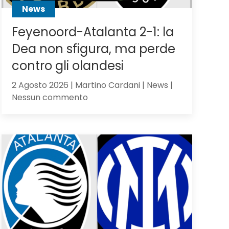
News
Feyenoord-Atalanta 2-1: la
Dea non sfigura, ma perde
contro gli olandesi
2 Agosto 2026 | Martino Cardani | News |
su
Nessun commento
Feyenoord-
Atalanta
2-
1:
la
Dea
non
sfigura,
ma
perde