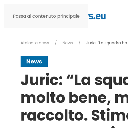
Passa al contenuto principale
Atalanta news
News
Juric: “La squadra h
News
Juric: “La squ
molto bene, 
raccolto. Stim