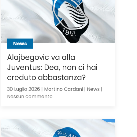
Scalvini:
pilastro
di
Sarri
o
sacrificabile?
News
Alajbegovic va alla
Juventus: Dea, non ci hai
creduto abbastanza?
30 Luglio 2026 | Martino Cardani | News |
su
Nessun commento
Alajbegovic
va
alla
Juventus:
Dea,