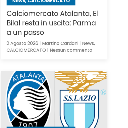
News, CALCIOMERCATO
Calciomercato Atalanta, El
Bilal resta in uscita: Parma
a un passo
2 Agosto 2026 | Martino Cardani | News,
su
CALCIOMERCATO | Nessun commento
Calciomercato
Atalanta,
El
Bilal
resta
in
uscita:
Parma
a
un
passo