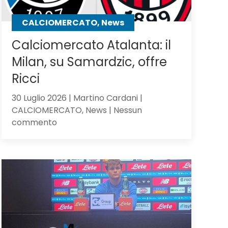
CALCIOMERCATO, News
Calciomercato Atalanta: il
Milan, su Samardzic, offre
Ricci
30 Luglio 2026 | Martino Cardani |
CALCIOMERCATO, News | Nessun
su
commento
Calciomercato
Atalanta:
il
Milan,
su
Samardzic,
offre
Ricci