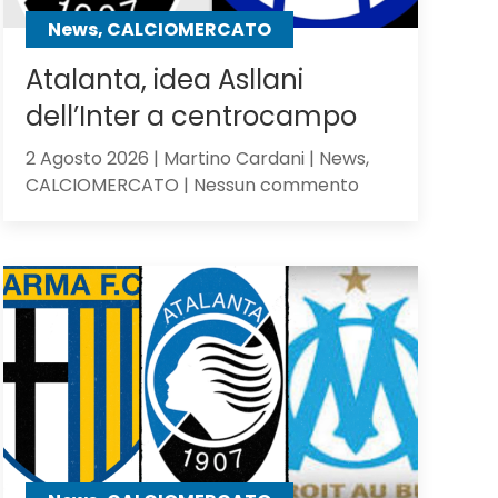
contro
News, CALCIOMERCATO
gli
olandesi
Atalanta, idea Asllani
dell’Inter a centrocampo
2 Agosto 2026 | Martino Cardani | News,
su
CALCIOMERCATO | Nessun commento
Atalanta,
idea
Asllani
dell’Inter
a
centrocampo