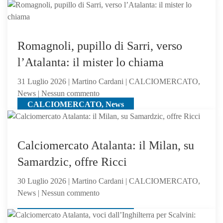
Atalanta,
El
Bilal
resta
Romagnoli, pupillo di Sarri, verso
in
l’Atalanta: il mister lo chiama
uscita:
Parma
31 Luglio 2026 | Martino Cardani | CALCIOMERCATO,
a
su
News | Nessun commento
un
CALCIOMERCATO, News
Romagnoli,
passo
pupillo
di
Sarri,
Calciomercato Atalanta: il Milan, su
verso
Samardzic, offre Ricci
l’Atalanta:
il
30 Luglio 2026 | Martino Cardani | CALCIOMERCATO,
mister
su
News | Nessun commento
lo
Calciomercato
chiama
CALCIOMERCATO, News
Atalanta: