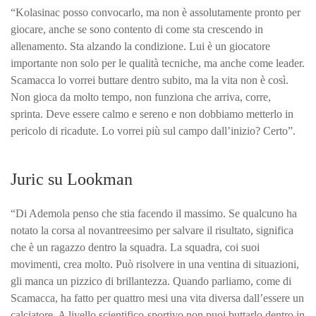
“Kolasinac posso convocarlo, ma non è assolutamente pronto per
giocare, anche se sono contento di come sta crescendo in
allenamento. Sta alzando la condizione. Lui è un giocatore
importante non solo per le qualità tecniche, ma anche come leader.
Scamacca lo vorrei buttare dentro subito, ma la vita non è così.
Non gioca da molto tempo, non funziona che arriva, corre,
sprinta. Deve essere calmo e sereno e non dobbiamo metterlo in
pericolo di ricadute. Lo vorrei più sul campo dall’inizio? Certo”.
Juric su Lookman
“Di Ademola penso che stia facendo il massimo. Se qualcuno ha
notato la corsa al novantreesimo per salvare il risultato, significa
che è un ragazzo dentro la squadra. La squadra, coi suoi
movimenti, crea molto. Può risolvere in una ventina di situazioni,
gli manca un pizzico di brillantezza. Quando parliamo, come di
Scamacca, ha fatto per quattro mesi una vita diversa dall’essere un
calciatore. A livello scientifico-sportivo non puoi buttarlo dentro in