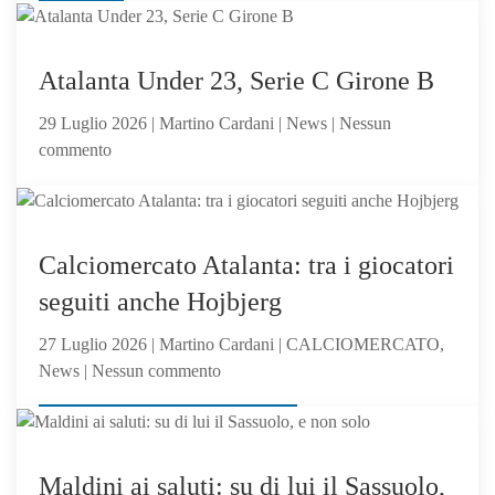
sacrificabile?
va
alla
Juventus:
Atalanta Under 23, Serie C Girone B
Dea,
29 Luglio 2026 | Martino Cardani | News | Nessun
non
su
commento
ci
Atalanta
hai
Under
creduto
23,
abbastanza?
News
Serie
Calciomercato Atalanta: tra i giocatori
C
seguiti anche Hojbjerg
Girone
B
27 Luglio 2026 | Martino Cardani | CALCIOMERCATO,
su
News | Nessun commento
Calciomercato
CALCIOMERCATO, News
Atalanta:
tra
i
Maldini ai saluti: su di lui il Sassuolo,