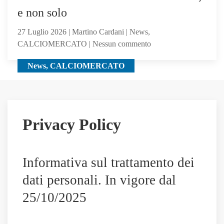
giocatori
e non solo
seguiti
anche
27 Luglio 2026 | Martino Cardani | News,
Hojbjerg
su
CALCIOMERCATO | Nessun commento
Maldini
News, CALCIOMERCATO
ai
saluti:
su
di
lui
Privacy Policy
il
Sassuolo,
e
Informativa sul trattamento dei
non
solo
dati personali. In vigore dal
25/10/2025