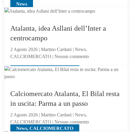
News
Feyenoord-
Atalanta
2-
1:
Atalanta, idea Asllani dell’Inter a
la
centrocampo
Dea
non
2 Agosto 2026 | Martino Cardani | News,
sfigura,
su
CALCIOMERCATO | Nessun commento
ma
Atalanta,
perde
News, CALCIOMERCATO
idea
contro
Asllani
gli
dell’Inter
olandesi
a
Calciomercato Atalanta, El Bilal resta
centrocampo
in uscita: Parma a un passo
2 Agosto 2026 | Martino Cardani | News,
su
CALCIOMERCATO | Nessun commento
News, CALCIOMERCATO
Calciomercato