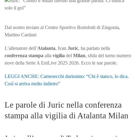
il
Milan
farem
una
Dal nostro inviato al Centro Sportivo Bortolotti di Zingonia,
grand
Martino Cardani
partita
Ci
L’allenatore dell’
Atalanta
, Ivan
Juric
, ha parlato nella
manc
conferenza stampa
alla
vigilia
del
Milan
, sfida del turno numero
solo
nove della Serie A EniLive 2025 2026. Ecco le sue parole.
il
gol”
LEGGI ANCHE: Carnesecchi durissimo: “Chi è stanco, lo dica.
Così si arriva molto indietro”
Le parole di Juric nella conferenza
stampa alla vigilia di Atalanta Milan