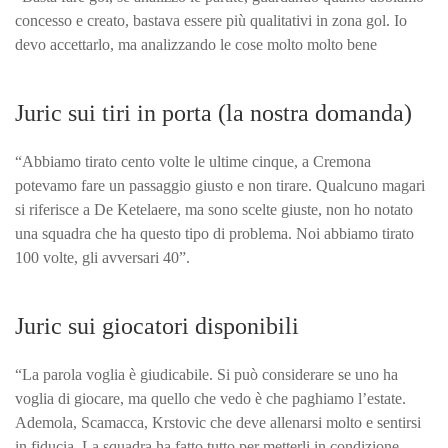
concesso e creato, bastava essere più qualitativi in zona gol. Io
devo accettarlo, ma analizzando le cose molto molto bene
Juric sui tiri in porta (la nostra domanda)
“Abbiamo tirato cento volte le ultime cinque, a Cremona
potevamo fare un passaggio giusto e non tirare. Qualcuno magari
si riferisce a De Ketelaere, ma sono scelte giuste, non ho notato
una squadra che ha questo tipo di problema. Noi abbiamo tirato
100 volte, gli avversari 40”.
Juric sui giocatori disponibili
“La parola voglia è giudicabile. Si può considerare se uno ha
voglia di giocare, ma quello che vedo è che paghiamo l’estate.
Ademola, Scamacca, Krstovic che deve allenarsi molto e sentirsi
in fiducia. La squadra ha fatto tutto per metterli in condizione,