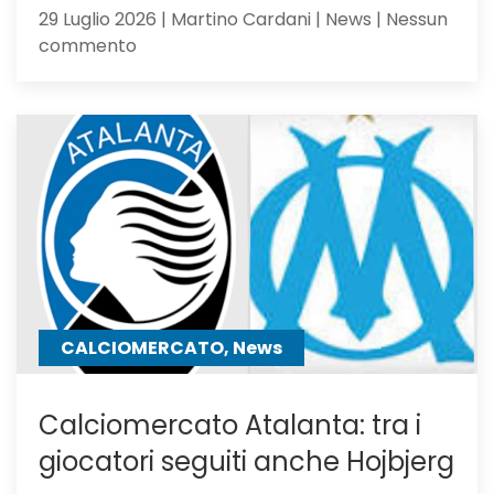
29 Luglio 2026 | Martino Cardani | News | Nessun
su
commento
Atalanta
Under
23,
Serie
C
Girone
B
CALCIOMERCATO, News
Calciomercato Atalanta: tra i
giocatori seguiti anche Hojbjerg