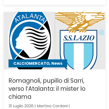
Calciomercat
Atalanta,
El
Bilal
resta
in
uscita:
Parma
a
un
passo
CALCIOMERCATO, News
Romagnoli, pupillo di Sarri,
verso l’Atalanta: il mister lo
chiama
31 Luglio 2026 | Martino Cardani |