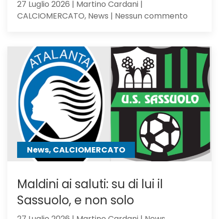
27 Luglio 2026 | Martino Cardani |
su
CALCIOMERCATO, News | Nessun commento
Calciom
Atalanta
tra
i
giocator
seguiti
anche
Hojbjerg
News, CALCIOMERCATO
Maldini ai saluti: su di lui il
Sassuolo, e non solo
27 Luglio 2026 | Martino Cardani | News,