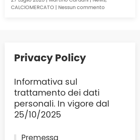
su
CALCIOMERCATO | Nessun commento
Maldini
ai
saluti:
su
di
lui
Privacy Policy
il
Sassuolo,
e
Informativa sul
non
solo
trattamento dei dati
personali. In vigore dal
25/10/2025
Premessa