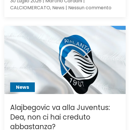
30 Luglio 2026 | Martino Cardani |
su
CALCIOMERCATO, News | Nessun commento
Calciom
Atalanta
voci
dall’Ingh
per
Scalvini:
pilastro
di
Sarri
o
sacrific
News
Alajbegovic va alla Juventus:
Dea, non ci hai creduto
abbastanza?