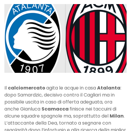
Milan
spaventa
l’Atalanta:
tentativo
del
Diavolo
per
Scamacca?
Il
calciomercato
agita le acque in casa
Atalanta
:
dopo Samardzic, decisivo contro il Cagliari ma in
possibile uscita in caso di offerta adeguata, ora
anche Gianluca
Scamacca
finisce nei taccuini di
alcune squadre spagnole ma, soprattutto del
Milan
.
L’attaccante della Dea, tornato a segnare con
regolarità dopo l’infortunio e alla ricerca della miglior