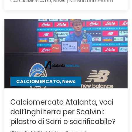
su
CALCIOMERCATO, News | Nessun commento
Calciom
Atalanta
il
Milan,
su
Samardz
offre
Ricci
CALCIOMERCATO, News
Calciomercato Atalanta, voci
dall’Inghilterra per Scalvini:
pilastro di Sarri o sacrificabile?