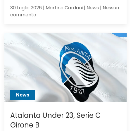
30 Luglio 2026 | Martino Cardani | News | Nessun
su
commento
Alajbegovic
va
alla
Juventus:
Dea,
non
ci
hai
creduto
abbastanza?
News
Atalanta Under 23, Serie C
Girone B