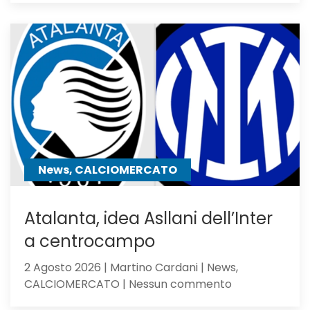
Atalanta
2-
1:
la
Dea
non
sfigura,
ma
perde
contro
News, CALCIOMERCATO
gli
olandesi
Atalanta, idea Asllani dell’Inter
a centrocampo
2 Agosto 2026 | Martino Cardani | News,
su
CALCIOMERCATO | Nessun commento
Atalanta,