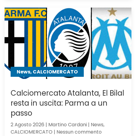
idea
Asllani
dell’Inter
a
centrocampo
News, CALCIOMERCATO
Calciomercato Atalanta, El Bilal
resta in uscita: Parma a un
passo
2 Agosto 2026 | Martino Cardani | News,
su
CALCIOMERCATO | Nessun commento