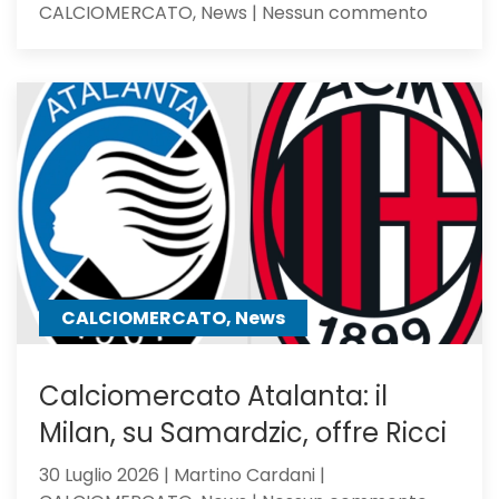
su
CALCIOMERCATO, News | Nessun commento
Romagno
pupillo
di
Sarri,
verso
l’Atalan
il
mister
lo
chiama
CALCIOMERCATO, News
Calciomercato Atalanta: il
Milan, su Samardzic, offre Ricci
30 Luglio 2026 | Martino Cardani |