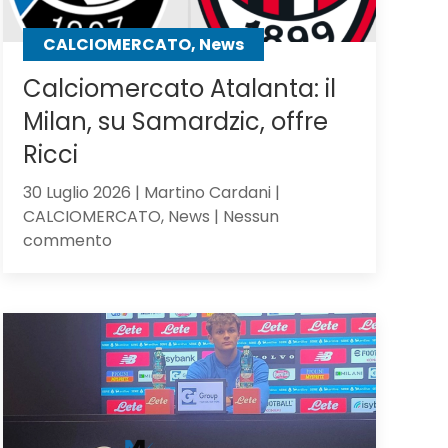
CALCIOMERCATO, News
Calciomercato Atalanta: il
Milan, su Samardzic, offre
Ricci
30 Luglio 2026 | Martino Cardani |
CALCIOMERCATO, News | Nessun
su
commento
Calciomercato
Atalanta:
il
Milan,
su
Samardzic,
offre
Ricci