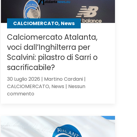
CALCIOMERCATO, News
Calciomercato Atalanta,
voci dall’Inghilterra per
Scalvini: pilastro di Sarri o
sacrificabile?
30 Luglio 2026 | Martino Cardani |
CALCIOMERCATO, News | Nessun
su
commento
Calciomercato
Atalanta,
voci
dall’Inghilterra
per