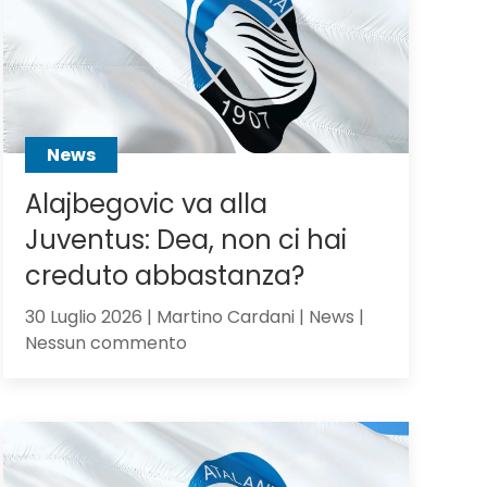
Scalvini:
pilastro
di
Sarri
o
sacrificabile?
News
Alajbegovic va alla
Juventus: Dea, non ci hai
creduto abbastanza?
30 Luglio 2026 | Martino Cardani | News |
su
Nessun commento
Alajbegovic
va
alla
Juventus:
Dea,