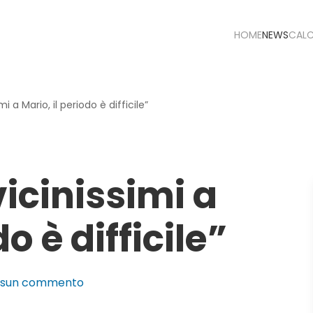
HOME
NEWS
CAL
i a Mario, il periodo è difficile”
icinissimi a
o è difficile”
su
ssun commento
Hien: