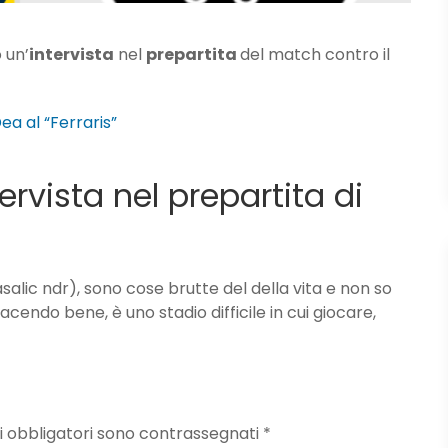
o un’
intervista
nel
prepartita
del match contro il
a al “Ferraris”
tervista nel prepartita di
(Pasalic ndr), sono cose brutte del della vita e non so
cendo bene, è uno stadio difficile in cui giocare,
mpi obbligatori sono contrassegnati
*