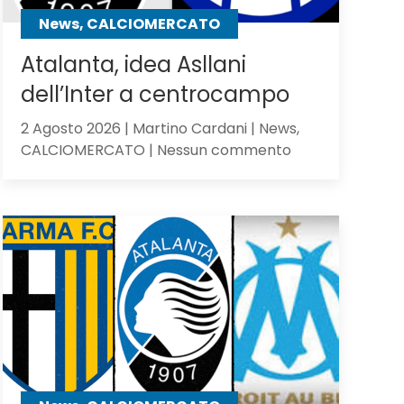
contro
News, CALCIOMERCATO
gli
olandesi
Atalanta, idea Asllani
dell’Inter a centrocampo
2 Agosto 2026 | Martino Cardani | News,
su
CALCIOMERCATO | Nessun commento
Atalanta,
idea
Asllani
dell’Inter
a
centrocampo