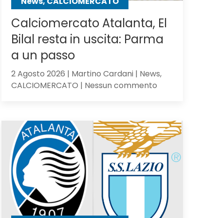
News, CALCIOMERCATO
Calciomercato Atalanta, El
Bilal resta in uscita: Parma
a un passo
2 Agosto 2026 | Martino Cardani | News,
su
CALCIOMERCATO | Nessun commento
Calciomercato
Atalanta,
El
Bilal
resta
in
uscita:
Parma
a
un
passo