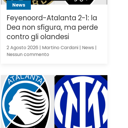
News
Feyenoord-Atalanta 2-1: la
Dea non sfigura, ma perde
contro gli olandesi
2 Agosto 2026 | Martino Cardani | News |
su
Nessun commento
Feyenoord-
Atalanta
2-
1:
la
Dea
non
sfigura,
ma
perde