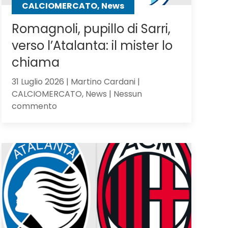
CALCIOMERCATO, News
Romagnoli, pupillo di Sarri,
verso l’Atalanta: il mister lo
chiama
31 Luglio 2026 | Martino Cardani |
CALCIOMERCATO, News | Nessun
su
commento
Romagnoli,
pupillo
di
Sarri,
verso
l’Atalanta:
il
mister
lo
chiama