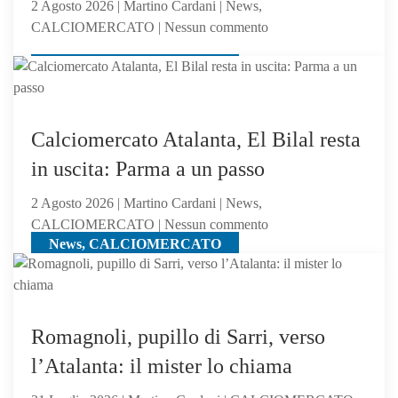
2 Agosto 2026 | Martino Cardani | News,
sfigura,
su
CALCIOMERCATO | Nessun commento
ma
Atalanta,
perde
News, CALCIOMERCATO
idea
contro
Asllani
gli
dell’Inter
olandesi
a
Calciomercato Atalanta, El Bilal resta
centrocampo
in uscita: Parma a un passo
2 Agosto 2026 | Martino Cardani | News,
su
CALCIOMERCATO | Nessun commento
News, CALCIOMERCATO
Calciomercato
Atalanta,
El
Bilal
resta
Romagnoli, pupillo di Sarri, verso
in
l’Atalanta: il mister lo chiama
uscita:
Parma