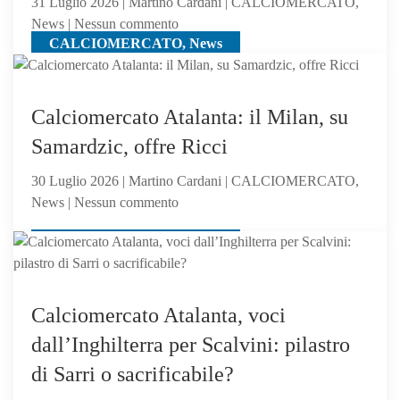
31 Luglio 2026 | Martino Cardani | CALCIOMERCATO,
a
su
News | Nessun commento
un
CALCIOMERCATO, News
Romagnoli,
passo
pupillo
di
Sarri,
Calciomercato Atalanta: il Milan, su
verso
Samardzic, offre Ricci
l’Atalanta:
il
30 Luglio 2026 | Martino Cardani | CALCIOMERCATO,
mister
su
News | Nessun commento
lo
Calciomercato
chiama
CALCIOMERCATO, News
Atalanta:
il
Milan,
su
Calciomercato Atalanta, voci
Samardzic,
dall’Inghilterra per Scalvini: pilastro
offre
di Sarri o sacrificabile?
Ricci