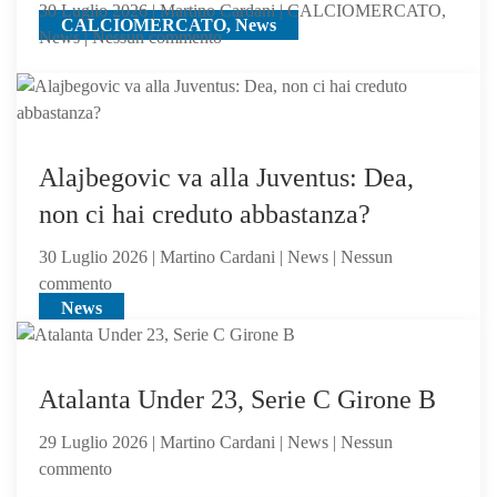
30 Luglio 2026 | Martino Cardani | CALCIOMERCATO,
CALCIOMERCATO, News
su
News | Nessun commento
Calciomercato
Atalanta,
voci
dall’Inghilterra
per
Alajbegovic va alla Juventus: Dea,
Scalvini:
non ci hai creduto abbastanza?
pilastro
di
30 Luglio 2026 | Martino Cardani | News | Nessun
Sarri
su
commento
o
News
Alajbegovic
sacrificabile?
va
alla
Juventus:
Atalanta Under 23, Serie C Girone B
Dea,
29 Luglio 2026 | Martino Cardani | News | Nessun
non
su
commento
ci
Atalanta
hai