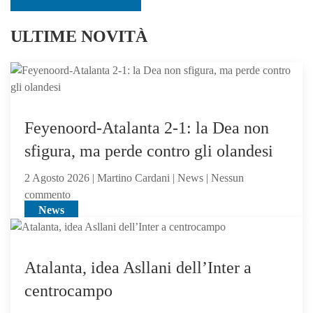
ULTIME NOVITÀ
Feyenoord-Atalanta 2-1: la Dea non
sfigura, ma perde contro gli olandesi
2 Agosto 2026 | Martino Cardani | News | Nessun
su
commento
News
Feyenoord-
Atalanta
2-
1:
Atalanta, idea Asllani dell’Inter a
la
centrocampo
Dea
non