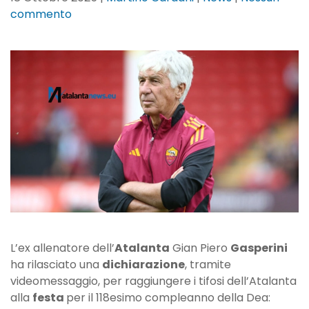
su
commento
Gasperini:
“Il
tempo,
le
azioni
e
i
comportamenti
diranno
quanto
l’affetto
tra
noi
è
L’ex allenatore dell’
Atalanta
Gian Piero
Gasperini
indelebile”
ha rilasciato una
dichiarazione
, tramite
videomessaggio, per raggiungere i tifosi dell’Atalanta
alla
festa
per il 118esimo compleanno della Dea: