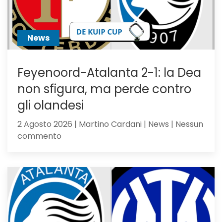
News
Feyenoord-Atalanta 2-1: la Dea
non sfigura, ma perde contro
gli olandesi
2 Agosto 2026 | Martino Cardani | News | Nessun
su
commento
Feyenoord-
Atalanta
2-
1:
la
Dea
non