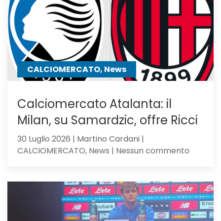
l’Atalan
il
mister
lo
chiama
CALCIOMERCATO, News
Calciomercato Atalanta: il
Milan, su Samardzic, offre Ricci
30 Luglio 2026 | Martino Cardani |
su
CALCIOMERCATO, News | Nessun commento
Calciom
Atalanta
il
Milan,
su