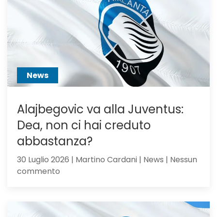
per
Scalvini:
pilastro
di
Sarri
o
sacrific
News
Alajbegovic va alla Juventus:
Dea, non ci hai creduto
abbastanza?
30 Luglio 2026 | Martino Cardani | News | Nessun
su
commento
Alajbegovic
va
alla