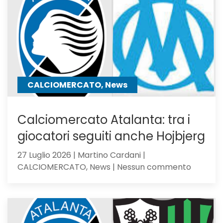
C
Girone
B
CALCIOMERCATO, News
Calciomercato Atalanta: tra i
giocatori seguiti anche Hojbjerg
27 Luglio 2026 | Martino Cardani |
su
CALCIOMERCATO, News | Nessun commento
Calciom
Atalanta
tra
i