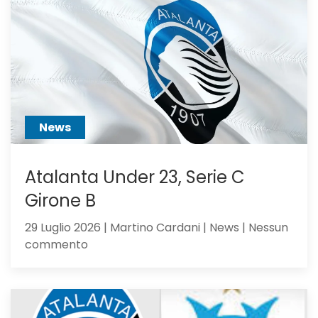
Juventus:
Dea,
non
ci
hai
creduto
abbastanza?
News
Atalanta Under 23, Serie C
Girone B
29 Luglio 2026 | Martino Cardani | News | Nessun
su
commento
Atalanta
Under
23,
Serie