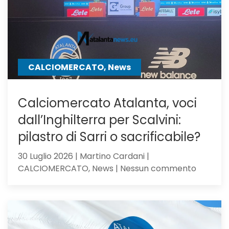
Samardz
offre
Ricci
CALCIOMERCATO, News
Calciomercato Atalanta, voci
dall’Inghilterra per Scalvini:
pilastro di Sarri o sacrificabile?
30 Luglio 2026 | Martino Cardani |
su
CALCIOMERCATO, News | Nessun commento
Calciom
Atalanta
voci
dall’Ingh