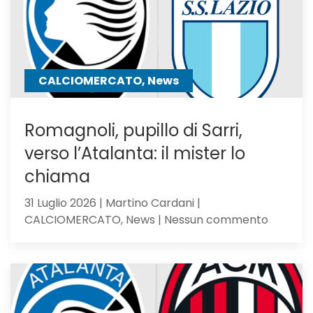
uscita:
Parma
a
un
passo
CALCIOMERCATO, News
Romagnoli, pupillo di Sarri,
verso l’Atalanta: il mister lo
chiama
31 Luglio 2026 | Martino Cardani |
su
CALCIOMERCATO, News | Nessun commento
Romagno
pupillo
di
Sarri,
verso