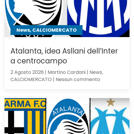
sfigura,
ma
perde
contro
News, CALCIOMERCATO
gli
olandesi
Atalanta, idea Asllani dell’Inter
a centrocampo
2 Agosto 2026 | Martino Cardani | News,
su
CALCIOMERCATO | Nessun commento
Atalanta,
idea
Asllani
dell’Inter
a
centrocampo