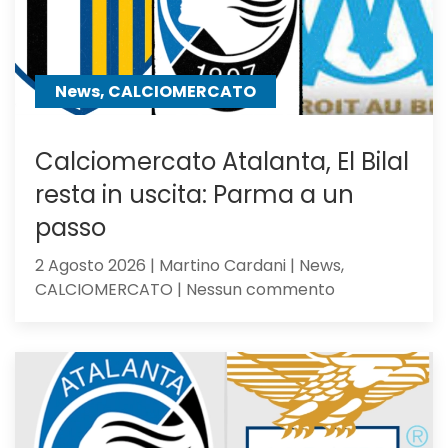
News, CALCIOMERCATO
Calciomercato Atalanta, El Bilal
resta in uscita: Parma a un
passo
2 Agosto 2026 | Martino Cardani | News,
su
CALCIOMERCATO | Nessun commento
Calciomercat
Atalanta,
El
Bilal
resta
in