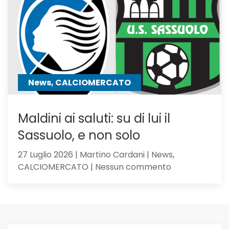
giocator
seguiti
anche
Hojbjerg
News, CALCIOMERCATO
Maldini ai saluti: su di lui il
Sassuolo, e non solo
27 Luglio 2026 | Martino Cardani | News,
su
CALCIOMERCATO | Nessun commento
Maldini
ai
saluti:
su
di