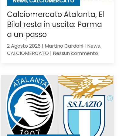
News, CALCIOMERCATO
Calciomercato Atalanta, El
Bilal resta in uscita: Parma
a un passo
2 Agosto 2026 | Martino Cardani | News,
su
CALCIOMERCATO | Nessun commento
Calciomercato
Atalanta,
El
Bilal
resta
in
uscita:
Parma
a
un
passo