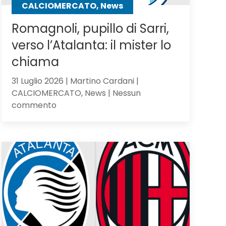
CALCIOMERCATO, News
Romagnoli, pupillo di Sarri,
verso l’Atalanta: il mister lo
chiama
31 Luglio 2026 | Martino Cardani |
CALCIOMERCATO, News | Nessun
su
commento
Romagnoli,
pupillo
di
Sarri,
verso
l’Atalanta:
il
mister
lo
chiama