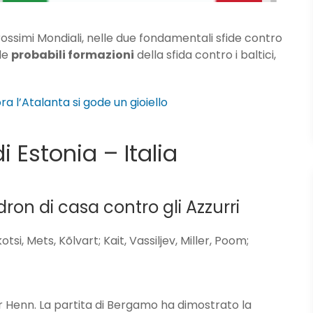
rossimi Mondiali, nelle due fondamentali sfide contro
 le
probabili formazioni
della sfida contro i baltici,
a l’Atalanta si gode un gioiello
i Estonia – Italia
ron di casa contro gli Azzurri
tsi, Mets, Kõlvart; Kait, Vassiljev, Miller, Poom;
r Henn. La partita di Bergamo ha dimostrato la