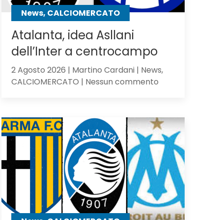
contro
News, CALCIOMERCATO
gli
olandesi
Atalanta, idea Asllani
dell’Inter a centrocampo
2 Agosto 2026 | Martino Cardani | News,
su
CALCIOMERCATO | Nessun commento
Atalanta,
idea
Asllani
dell’Inter
a
centrocampo