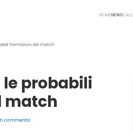
HOME
NEWS
CAL
obabili formazioni del match
 le probabili
l match
su
un commento
Estonia-