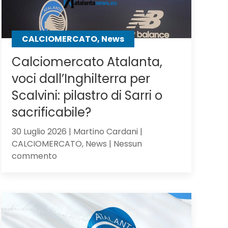
CALCIOMERCATO, News
Calciomercato Atalanta,
voci dall’Inghilterra per
Scalvini: pilastro di Sarri o
sacrificabile?
30 Luglio 2026 | Martino Cardani |
CALCIOMERCATO, News | Nessun
su
commento
Calciomercato
Atalanta,
voci
dall’Inghilterra
per