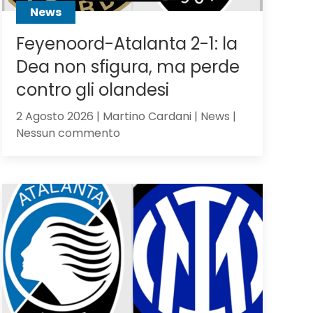
News
Feyenoord-Atalanta 2-1: la
Dea non sfigura, ma perde
contro gli olandesi
2 Agosto 2026 | Martino Cardani | News |
su
Nessun commento
Feyenoord-
Atalanta
2-
1:
la
Dea
non
sfigura,
ma
perde