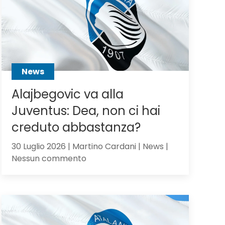
Scalvini:
pilastro
di
Sarri
o
sacrificabile?
News
Alajbegovic va alla
Juventus: Dea, non ci hai
creduto abbastanza?
30 Luglio 2026 | Martino Cardani | News |
su
Nessun commento
Alajbegovic
va
alla
Juventus:
Dea,