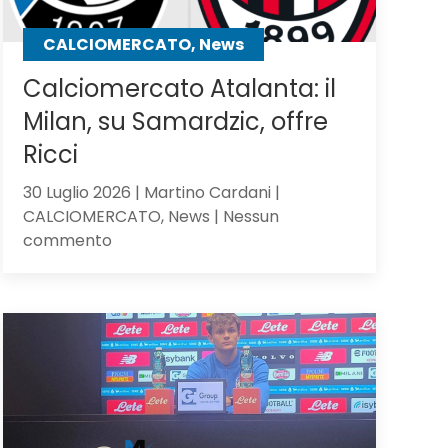
CALCIOMERCATO, News
Calciomercato Atalanta: il
Milan, su Samardzic, offre
Ricci
30 Luglio 2026 | Martino Cardani |
CALCIOMERCATO, News | Nessun
su
commento
Calciomercato
Atalanta:
il
Milan,
su
Samardzic,
offre
Ricci