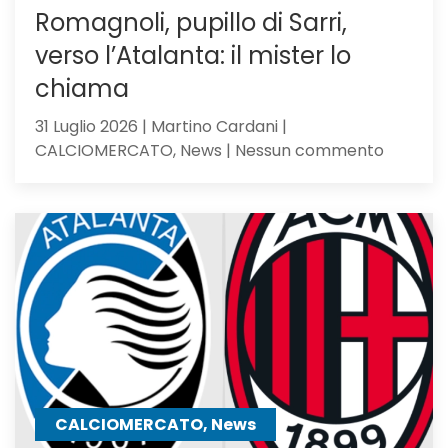
Romagnoli, pupillo di Sarri,
verso l’Atalanta: il mister lo
chiama
31 Luglio 2026 | Martino Cardani |
su
CALCIOMERCATO, News | Nessun commento
Romagno
pupillo
di
Sarri,
verso
l’Atalan
il
mister
lo
chiama
CALCIOMERCATO, News