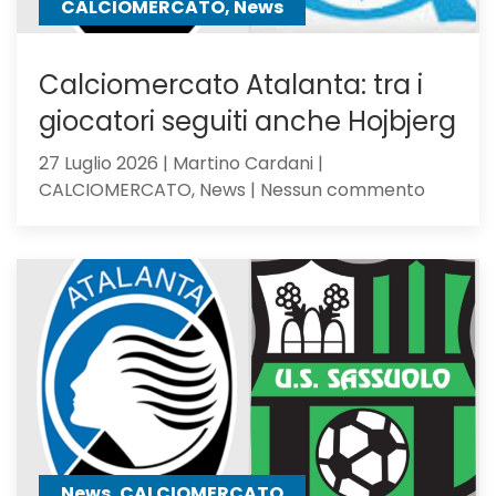
CALCIOMERCATO, News
Calciomercato Atalanta: tra i
giocatori seguiti anche Hojbjerg
27 Luglio 2026 | Martino Cardani |
su
CALCIOMERCATO, News | Nessun commento
Calciom
Atalanta
tra
i
giocator
seguiti
anche
Hojbjerg
News, CALCIOMERCATO