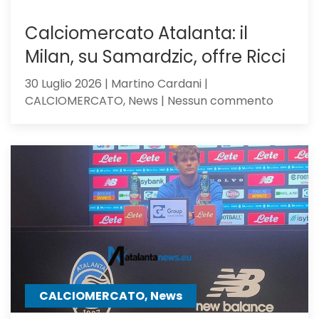
Calciomercato Atalanta: il
Milan, su Samardzic, offre Ricci
30 Luglio 2026 | Martino Cardani |
su
CALCIOMERCATO, News | Nessun commento
Calciom
Atalanta
il
Milan,
su
Samardz
offre
Ricci
CALCIOMERCATO, News