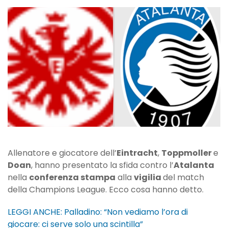
le
parole
di
Toppmoller
e
Doan
alla
vigilia
dell’Atalanta
Allenatore e giocatore dell’
Eintracht
,
Toppmoller
e
Doan
, hanno presentato la sfida contro l’
Atalanta
nella
conferenza stampa
alla
vigilia
del match
della Champions League. Ecco cosa hanno detto.
LEGGI ANCHE: Palladino: “Non vediamo l’ora di
giocare: ci serve solo una scintilla”