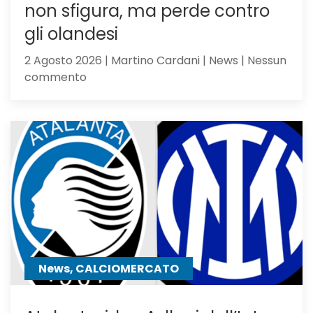
non sfigura, ma perde contro
gli olandesi
2 Agosto 2026 | Martino Cardani | News | Nessun
su
commento
Feyenoord-
Atalanta
2-
1:
la
Dea
non
sfigura,
ma
perde
contro
News, CALCIOMERCATO
gli
olandesi