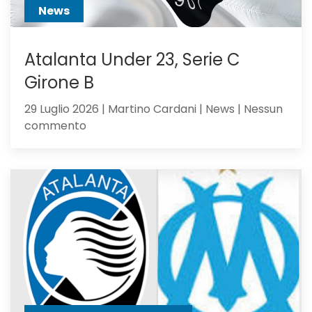
News
Atalanta Under 23, Serie C
Girone B
29 Luglio 2026 | Martino Cardani | News | Nessun
su
commento
Atalanta
Under
23,
Serie
C
Girone
B