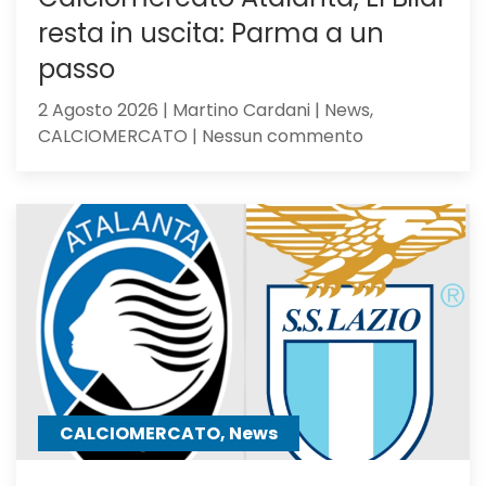
resta in uscita: Parma a un
passo
2 Agosto 2026 | Martino Cardani | News,
su
CALCIOMERCATO | Nessun commento
Calciomercat
Atalanta,
El
Bilal
resta
in
uscita:
Parma
a
un
passo
CALCIOMERCATO, News