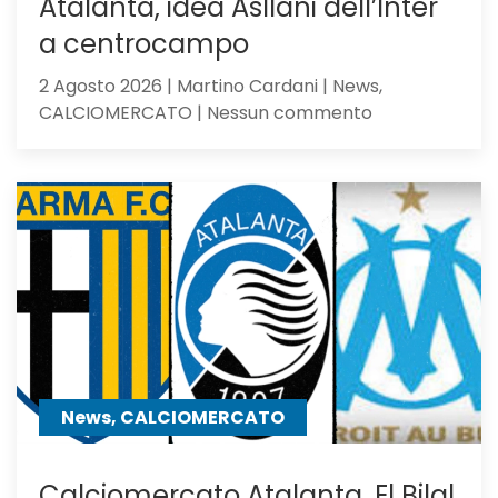
Atalanta, idea Asllani dell’Inter
a centrocampo
2 Agosto 2026 | Martino Cardani | News,
su
CALCIOMERCATO | Nessun commento
Atalanta,
idea
Asllani
dell’Inter
a
centrocampo
News, CALCIOMERCATO
Calciomercato Atalanta, El Bilal