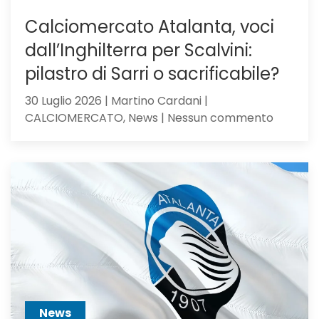
Calciomercato Atalanta, voci
dall’Inghilterra per Scalvini:
pilastro di Sarri o sacrificabile?
30 Luglio 2026 | Martino Cardani |
su
CALCIOMERCATO, News | Nessun commento
Calciom
Atalanta
voci
dall’Ingh
per
Scalvini:
pilastro
di
Sarri
o
sacrific
News