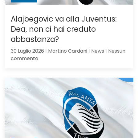
Alajbegovic va alla Juventus:
Dea, non ci hai creduto
abbastanza?
30 Luglio 2026 | Martino Cardani | News | Nessun
su
commento
Alajbegovic
va
alla
Juventus:
Dea,
non
ci
hai
creduto
abbastanza?