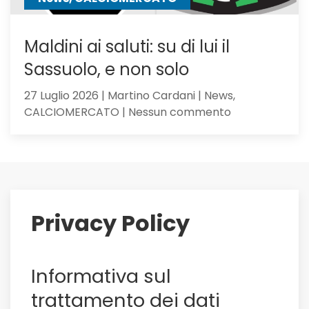
Maldini ai saluti: su di lui il
Sassuolo, e non solo
27 Luglio 2026 | Martino Cardani | News,
su
CALCIOMERCATO | Nessun commento
Maldini
ai
saluti:
su
di
lui
Privacy Policy
il
Sassuolo,
e
Informativa sul
non
solo
trattamento dei dati